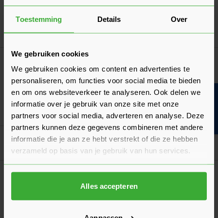
0,50
Nu
per stuk
Toestemming
Details
Over
In mij
We gebruiken cookies
Koramic Dakpanschroef 4,5x60 mm RVS -
We gebruiken cookies om content en advertenties te
Doos à 200 stuks (6060145)
personaliseren, om functies voor social media te bieden
53,47
Nu
per doos
en om ons websiteverkeer te analyseren. Ook delen we
Bouwvakinfo
informatie over je gebruik van onze site met onze
In mij
partners voor social media, adverteren en analyse. Deze
partners kunnen deze gegevens combineren met andere
informatie die je aan ze hebt verstrekt of die ze hebben
Goed voorbereid aan de slag
verzameld op basis van je gebruik van hun services.
Algemeen
Hoeveel dakpannen per m2 heb je nodig voor
Alles accepteren
een hellend dak?
Hier vind je een handig overzicht van het aantal dakpannen
Aanpassen