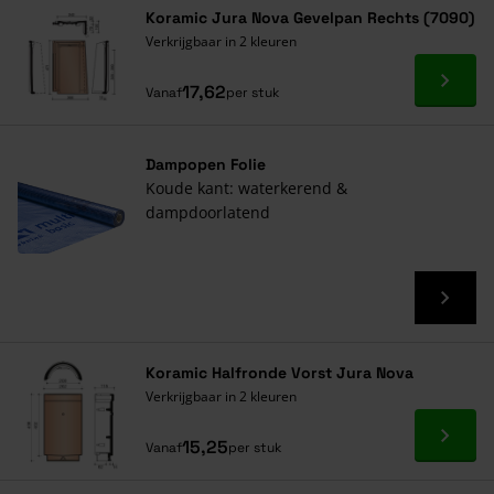
Koramic Jura Nova Gevelpan Rechts (7090)
Verkrijgbaar in 2 kleuren
Ga naa
17,62
Vanaf
per stuk
Dampopen Folie
Koude kant: waterkerend &
dampdoorlatend
Koramic Halfronde Vorst Jura Nova
Verkrijgbaar in 2 kleuren
Ga naa
15,25
Vanaf
per stuk