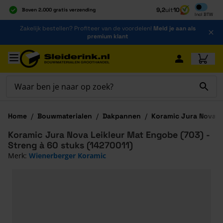
Inclusief b
9,2
uit
10
Boven 2.000 gratis verzending
Incl
BTW
Al 40 jaar dé specialist
Ga naar de inhoud
Zakelijk bestellen? Profiteer van de voordelen!
Meld je aan als
Alles onder één dak
premium klant
Ga naar hoofdinhoud
Home
/
Bouwmaterialen
/
Dakpannen
/
Koramic Jura Nova
Koramic Jura Nova Leikleur Mat Engobe (703) -
Streng à 60 stuks (14270011)
Merk:
Wienerberger Koramic