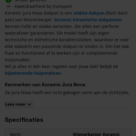
Kwetsbaarheid bij transport
Koramic Jura Nova dakpan is een
vlakke dakpan
(flach dach
pan) van Wienerberger.
Koramic keramische dakpannen
kennen holle en vlakke varianten, die allen een perfecte
waterafvoer garanderen. Elk model heeft zijn eigen
technische en esthetische karakteristieken, waardoor er voor
elke dakvorm een passende dakpan te vinden is. Om het dak
fraai en functioneel af te werken zijn er completerende
hulpstukken
Wil je alles in één keer regelen voor jouw dak? Bekijk de
bijbehorende hulpstukken
.
Kenmerken van Koramic Jura Nova
De Jura Nova heeft een licht gebogen vorm aan de zichtzijde,
die overgaat in een strakke, rechte wel. Het is een zeer grote
Lees meer
en daarmee economisch te verwerken dakpan. Ondanks het
formaat kent deze dakpan een relatief laag gewicht. De Jura
Specificaties
Nova kenmerkt zich verder door zijn strakke en gladde
afwerking. Het resultaat is een nauwsluitende belijning op
het dak.
Merk
Wienerberger Koramic