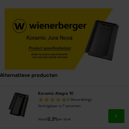
Alternatieve producten
Navigeren door de elementen van de carrousel is mogelijk met de ta
Druk om carrousel over te slaan
Koramic Alegra 10
(1 Beoordeling)
Verkrijgbaar in 7 varianten
Ga naa
2,31
Vanaf
per stuk