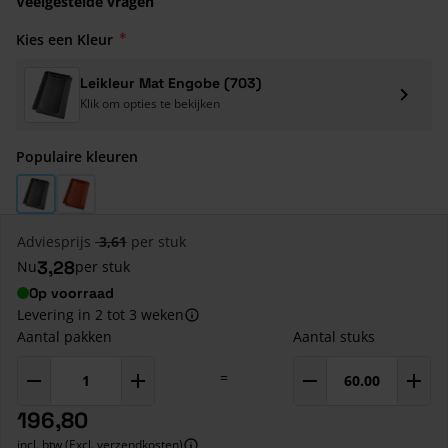
Veelgestelde vragen
Kies een Kleur
Leikleur Mat Engobe (703)
Klik om opties te bekijken
Populaire kleuren
Leikleur Mat Engobe (703)
Natuurrood (600)
Adviesprijs
3,61
per stuk
3,28
Nu
per stuk
Op voorraad
Levering in 2 tot 3 weken
Aantal pakken
Aantal stuks
=
196,80
incl. btw (Excl. verzendkosten)