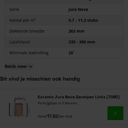
Jura Nova Hulpstukken bestellen
Serie
Jura Nova
Koramic Jura Nova is een serie met 4 verschillende kleuren
Aantal per m²
9,7 - 11,3 stuks
dakpannen
. Voor al deze pannen zijn ook speciale
hulpstukken ontwikkeld. Voor optimaal resultaat is het
Dekkende breedte
263 mm
raadzaam deze altijd mee te bestellen.
Latafstand
335 - 390 mm
Minimale dakhelling
25˚
Bekijk meer
Dit vind je misschien ook handig
Navigeren door de elementen van de carrousel is mogelijk met de ta
Druk om carrousel over te slaan
Druk op om naar carrouselnavigatie te gaan
Koramic Jura Nova Gevelpan Links (7080)
Verkrijgbaar in 2 kleuren
Ga naa
17,62
Vanaf
per stuk