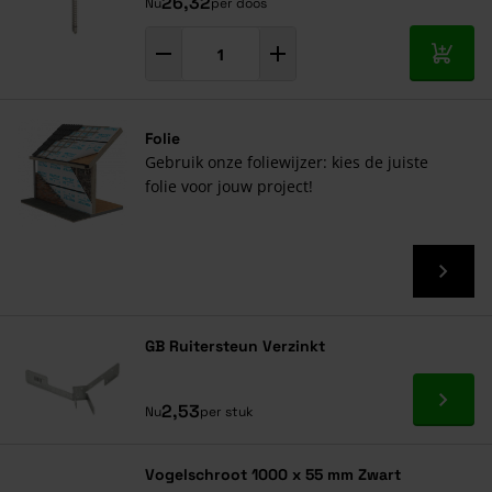
26,32
Nu
per doos
In mij
Folie
Gebruik onze foliewijzer: kies de juiste
folie voor jouw project!
GB Ruitersteun Verzinkt
Ga naa
2,53
Nu
per stuk
Vogelschroot 1000 x 55 mm Zwart