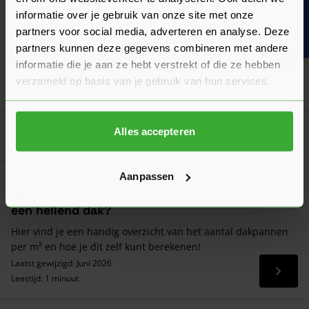
Bouwvakinfo
Ga naa
17,62
Vanaf
per stuk
informatie over je gebruik van onze site met onze
partners voor social media, adverteren en analyse. Deze
Koramic Jura Nova Gevelpan Rechts (7090)
partners kunnen deze gegevens combineren met andere
Verkrijgbaar in 2 kleuren
informatie die je aan ze hebt verstrekt of die ze hebben
verzameld op basis van je gebruik van hun services.
Ga naa
17,62
Vanaf
per stuk
Alles accepteren
Goed voorbereid aan de slag
Aanpassen
Algemeen
Hoeveel dakpannen per m2 heb je nodig voor
een hellend dak?
Hier vind je een handig overzicht van het aantal dakpannen
per m² en hoe je dit zelf kunt berekenen!
Laatst gewijzigd: Juni 2026
Lees 
Leestijd: 1 minuut