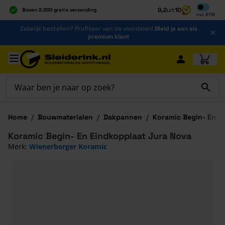
Inclusief b
9,2
uit
10
Boven 2.000 gratis verzending
Incl
BTW
Al 40 jaar dé specialist
Ga naar de inhoud
Zakelijk bestellen? Profiteer van de voordelen!
Meld je aan als
Alles onder één dak
premium klant
Ga naar hoofdinhoud
Home
/
Bouwmaterialen
/
Dakpannen
/
Koramic Begin- En E
Koramic Begin- En Eindkopplaat Jura Nova
Merk:
Wienerberger Koramic