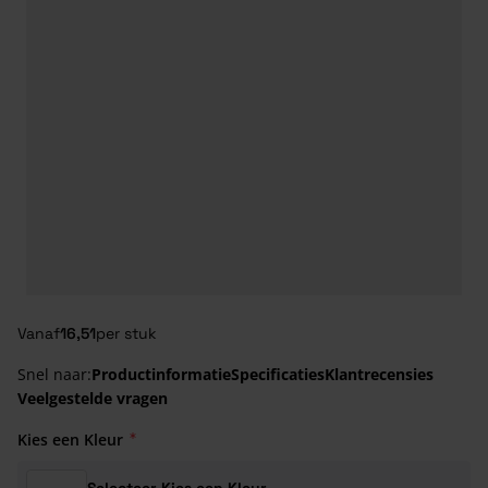
Vanaf
16,51
per stuk
Snel naar:
Productinformatie
Specificaties
Klantrecensies
Veelgestelde vragen
Kies een Kleur
Selecteer Kies een Kleur