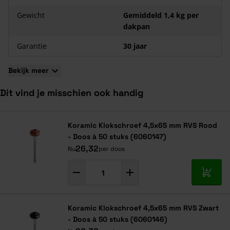
Gewicht
Gemiddeld 1,4 kg per
dakpan
Garantie
30 jaar
Bekijk meer
Dit vind je misschien ook handig
Navigeren door de elementen van de carrousel is mogelijk met de ta
Druk om carrousel over te slaan
Druk op om naar carrouselnavigatie te gaan
Koramic Klokschroef 4,5x65 mm RVS Rood
- Doos à 50 stuks (6060147)
26,32
Nu
per doos
In mij
Koramic Klokschroef 4,5x65 mm RVS Zwart
- Doos à 50 stuks (6060146)