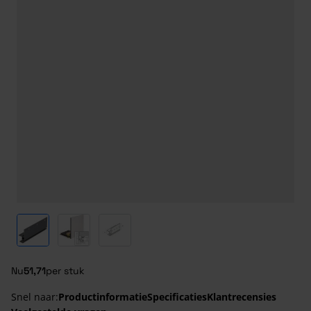
View larger image
View larger image
View larger image
Nu
51,71
per stuk
Snel naar:
Productinformatie
Specificaties
Klantrecensies