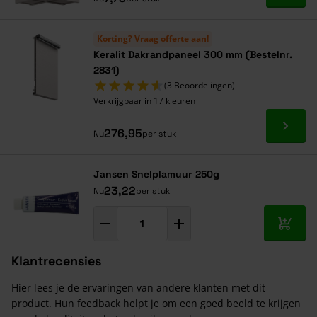
Korting? Vraag offerte aan!
Keralit Dakrandpaneel 300 mm (Bestelnr.
2831)
(3 Beoordelingen)
Verkrijgbaar in 17 kleuren
Ga naa
276,95
Nu
per stuk
Jansen Snelplamuur 250g
23,22
Nu
per stuk
In mij
Klantrecensies
Hier lees je de ervaringen van andere klanten met dit
product. Hun feedback helpt je om een goed beeld te krijgen