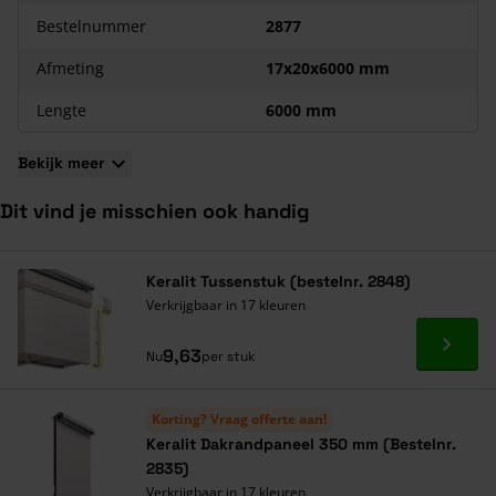
Bestelnummer
2877
Afmeting
17x20x6000 mm
Lengte
6000 mm
Bekijk meer
Dit vind je misschien ook handig
Navigeren door de elementen van de carrousel is mogelijk met de ta
Druk om carrousel over te slaan
Druk op om naar carrouselnavigatie te gaan
Keralit Tussenstuk (bestelnr. 2848)
Verkrijgbaar in 17 kleuren
Ga naa
9,63
Nu
per stuk
Korting? Vraag offerte aan!
Keralit Dakrandpaneel 350 mm (Bestelnr.
2835)
Verkrijgbaar in 17 kleuren