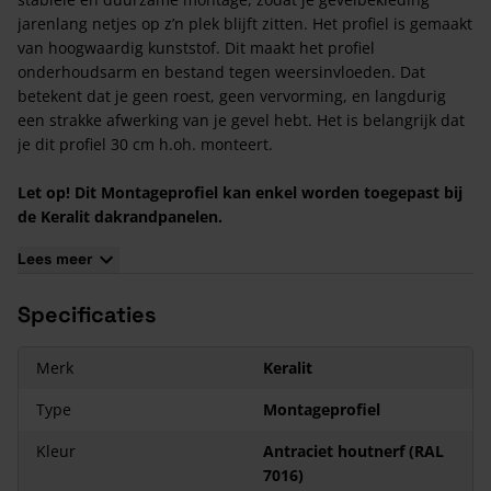
jarenlang netjes op z’n plek blijft zitten. Het profiel is gemaakt
van hoogwaardig kunststof. Dit maakt het profiel
onderhoudsarm en bestand tegen weersinvloeden. Dat
betekent dat je geen roest, geen vervorming, en langdurig
een strakke afwerking van je gevel hebt. Het is belangrijk dat
je dit profiel 30 cm h.oh. monteert.
Let op! Dit Montageprofiel kan enkel worden toegepast bij
de Keralit dakrandpanelen.
Kenmerken Keralit Montageprofiel 17 mm
Lees meer
Het materiaal is onderhoudsarm;
Specificaties
Het montageprofiel is eenvoudig te monteren;
Het montageprofiel heeft een lengte van 6000 mm;
Je monteert dit montageprofiel 30 cm h.o.h.
Merk
Keralit
Type
Montageprofiel
Kleur
Antraciet houtnerf (RAL
7016)