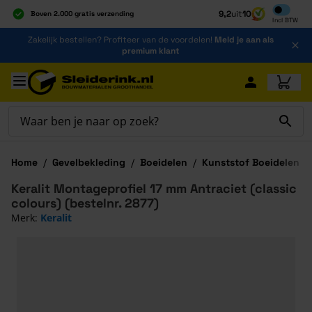
Inclusief b
9,2
uit
10
Boven 2.000 gratis verzending
Incl
BTW
Al 40 jaar dé specialist
Ga naar de inhoud
Zakelijk bestellen? Profiteer van de voordelen!
Meld je aan als
Alles onder één dak
premium klant
Ga naar hoofdinhoud
Home
/
Gevelbekleding
/
Boeidelen
/
Kunststof Boeidelen
/
Keralit Montageprofiel 17 mm Antraciet (classic
colours) (bestelnr. 2877)
Merk:
Keralit