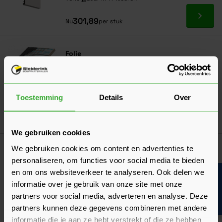
Ga naa
301,89
Nu
per stuk
Folie
Gebruik onze foliewijzer: kies de juiste
folie voor jouw project!
Toestemming
Details
Over
We gebruiken cookies
Korting? Vraag offerte aan!
We gebruiken cookies om content en advertenties te
Keralit Dakrandpaneel 250 mm (Bestelnr.
personaliseren, om functies voor social media te bieden
2825)
en om ons websiteverkeer te analyseren. Ook delen we
Bouwvakinfo
(1 Beoordeling)
informatie over je gebruik van onze site met onze
Verkrijgbaar in 17 kleuren
partners voor social media, adverteren en analyse. Deze
partners kunnen deze gegevens combineren met andere
Ga naa
239,06
Nu
per stuk
informatie die je aan ze hebt verstrekt of die ze hebben