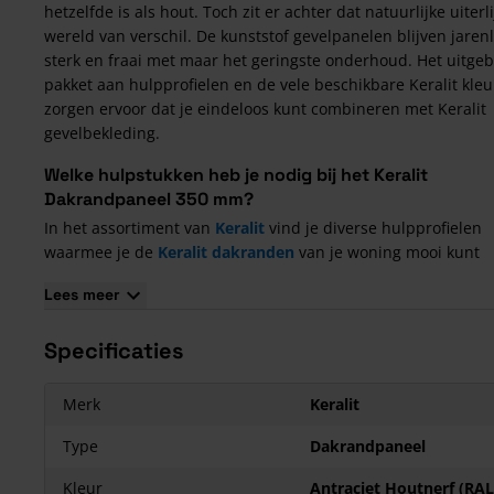
hetzelfde is als hout. Toch zit er achter dat natuurlijke uiterl
wereld van verschil. De kunststof gevelpanelen blijven jaren
sterk en fraai met maar het geringste onderhoud. Het uitge
pakket aan hulpprofielen en de vele beschikbare Keralit kle
zorgen ervoor dat je eindeloos kunt combineren met Keralit
gevelbekleding.
Welke hulpstukken heb je nodig bij het Keralit
Dakrandpaneel 350 mm?
In het assortiment van
Keralit
vind je diverse hulpprofielen
waarmee je de
Keralit dakranden
van je woning mooi kunt
afwerken. Naast het
basis aluminium eindprofiel (bestelnr.
Lees meer
dat ook gebruikt wordt bij de montage van Keralit gevelpane
zijn er verschillende hulpprofielen verkrijgbaar die speciaal
Specificaties
geschikt zijn voor het bevestigen van de dakrandpanelen.
Keralit montageprofiel 10 mm (bestelnr. 2867)
Keralit montageprofiel 17 mm (bestelnr. 2877)
Merk
Keralit
Keralit dakrand boeiboordmontageprofiel (bestelnr. 2887)
Type
Dakrandpaneel
Naast montageprofielen zijn er ook andere profielen verkrijg
Zo is een
Keralit uitwendig hoekstuk (bestelnr. 2847)
benod
Kleur
Antraciet Houtnerf (RAL