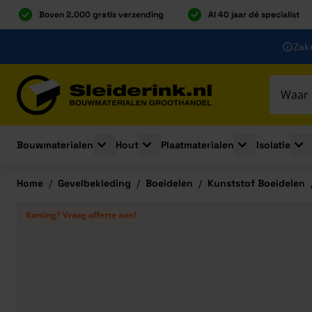
Boven 2.000 gratis verzending
Al 40 jaar dé specialist
Ga naar de inhoud
Zake
Ga naar hoofdinhoud
Bouwmaterialen
Hout
Plaatmaterialen
Isolatie
Toggle submenu for Bouwmaterialen
Toggle submenu for Hout
Toggle submenu 
Togg
Home
/
Gevelbekleding
/
Boeidelen
/
Kunststof Boeidelen
Korting? Vraag offerte aan!