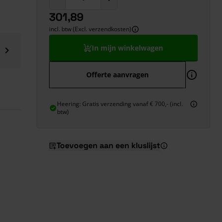
301,89
incl. btw (Excl. verzendkosten)
In mijn winkelwagen
Offerte aanvragen
21)
f
Heering: Gratis verzending vanaf € 700,- (incl.
btw)
Toevoegen aan een kluslijst