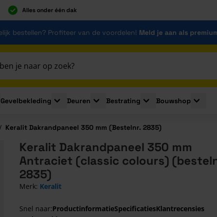
Alles onder één dak
lijk bestellen? Profiteer van de voordelen!
Meld je aan als premiu
Gevelbekleding
Deuren
Bestrating
Bouwshop
for Plaatmaterialen
le submenu for Isolatie
Toggle submenu for Gevelbekleding
Toggle submenu for Deuren
Toggle submenu for Be
Toggle 
/
Keralit Dakrandpaneel 350 mm (Bestelnr. 2835)
Keralit Dakrandpaneel 350 mm
Antraciet (classic colours) (besteln
2835)
Merk:
Keralit
Snel naar:
Productinformatie
Specificaties
Klantrecensies