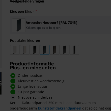
Veelgestelde vragen
Kies een Kleur
Antraciet Houtnerf (RAL 7016)
Klik om opties te bekijken
Populaire kleuren
Wit Houtnerf (RAL 9016)
Creme Houtnerf (RAL 9001)
Monumentengroen Houtnerf
Antraciet Houtnerf (RAL 7016)
Kwartsgrijs Houtnerf (RAL 7039)
Zwartgrijs Houtnerf (RAL 70
Grafiet Zwart Houtner
Productinformatie
Plus- en minpunten
arger image
Onderhoudsarm
Kleurvast en weerbestendig
5
Lange levensduur
10 jaar garantie
Niet overschilderbaar
Keralit Dakrandpaneel 350 mm is een duurzaam en
onderhoudsarm
kunststof dakrandpaneel
dat zo op het oog