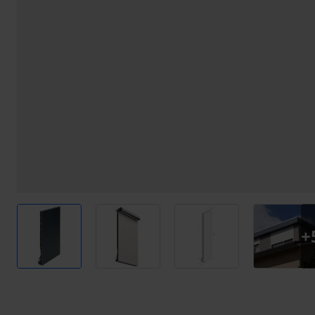
View larger image
View larger image
View larger image
View l
+