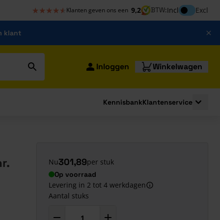
★★★★★
★★★★★
Inclusief bt
9,2
BTW:
Incl
Excl
Klanten geven ons een
m klant
Inloggen
Winkelwagen
Kennisbank
Klantenservice
strating
submenu for Bouwshop
Toggle 
r.
301,89
Nu
per stuk
Op voorraad
Levering in 2 tot 4 werkdagen
Aantal stuks