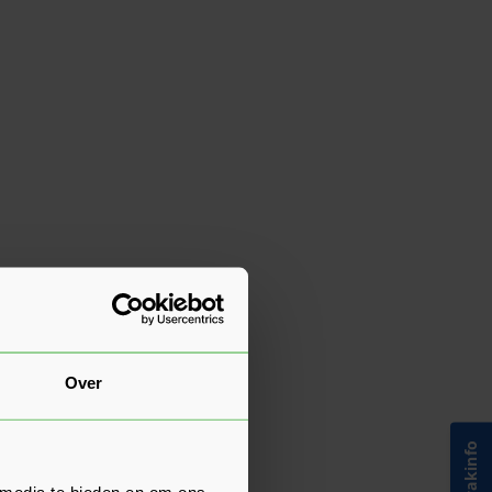
en. Je
l
n
Over
der
 media te bieden en om ons