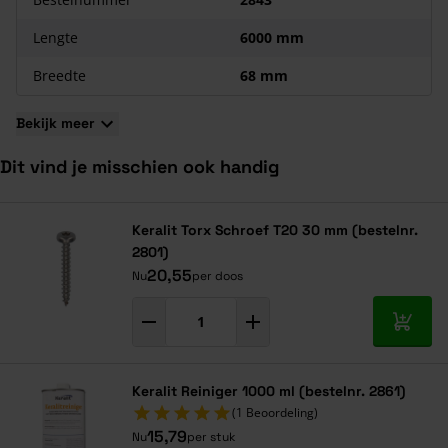
Het kunststof materiaal is kleurvast en weerbestendig
De panelen zijn eventueel op maat gezaagd leverbaar
Lengte
6000 mm
Door de lange levensduur en minder gebruik van verf
bijzonder milieuvriendelijk
Breedte
68 mm
Bekijk meer
Dit vind je misschien ook handig
Navigeren door de elementen van de carrousel is mogelijk met de ta
Druk om carrousel over te slaan
Druk op om naar carrouselnavigatie te gaan
Keralit Torx Schroef T20 30 mm (bestelnr.
2801)
20,55
Nu
per doos
In mij
Keralit Reiniger 1000 ml (bestelnr. 2861)
(1 Beoordeling)
15,79
Nu
per stuk