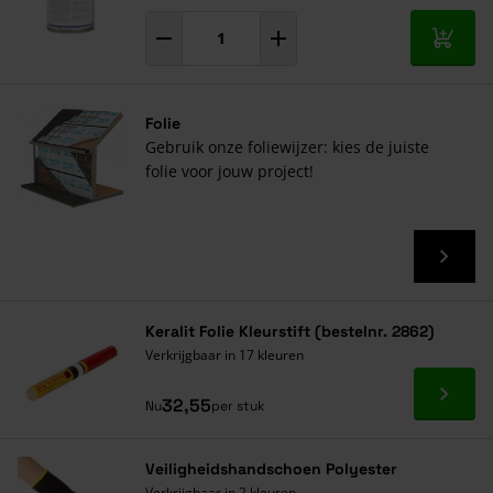
In mij
Folie
Gebruik onze foliewijzer: kies de juiste
folie voor jouw project!
Keralit Folie Kleurstift (bestelnr. 2862)
Verkrijgbaar in 17 kleuren
Ga naa
32,55
Nu
per stuk
Veiligheidshandschoen Polyester
Verkrijgbaar in 2 kleuren