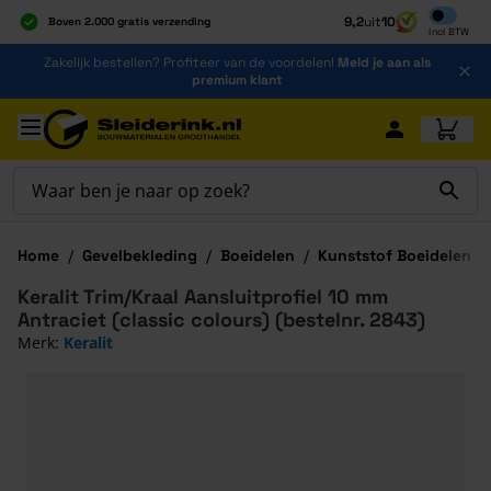
Inclusief b
9,2
uit
10
Boven 2.000 gratis verzending
Incl
BTW
Al 40 jaar dé specialist
Ga naar de inhoud
Zakelijk bestellen? Profiteer van de voordelen!
Meld je aan als
Alles onder één dak
premium klant
Ga naar hoofdinhoud
Home
/
Gevelbekleding
/
Boeidelen
/
Kunststof Boeidelen
/
Keralit Trim/Kraal Aansluitprofiel 10 mm
Antraciet (classic colours) (bestelnr. 2843)
Merk:
Keralit