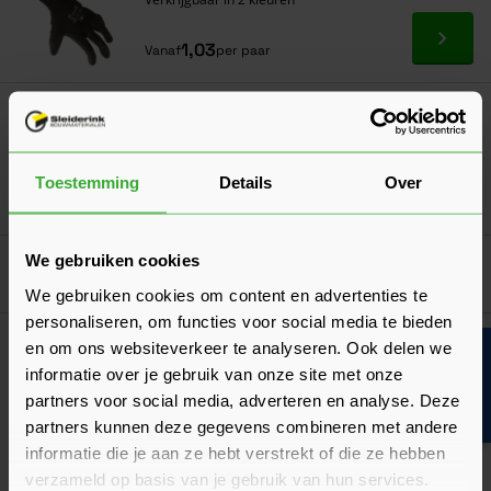
Ga naa
1,03
Vanaf
per paar
Jansen Snelplamuur 250g
23,22
Nu
per stuk
Toestemming
Details
Over
In mij
We gebruiken cookies
Goed voorbereid aan de slag
We gebruiken cookies om content en advertenties te
personaliseren, om functies voor social media te bieden
Onderhoud
en om ons websiteverkeer te analyseren. Ook delen we
Bouwvakinfo
Onderhoud: kunststof gevelbekleding
informatie over je gebruik van onze site met onze
Kunststof gevelbekleding kan je eenvoudig zelf onderhouden.
partners voor social media, adverteren en analyse. Deze
Bekijk hier hoe en op welke manieren.
partners kunnen deze gegevens combineren met andere
Laatst gewijzigd: Maart 2026
informatie die je aan ze hebt verstrekt of die ze hebben
Lees 
Leestijd: 5 minuten
verzameld op basis van je gebruik van hun services.