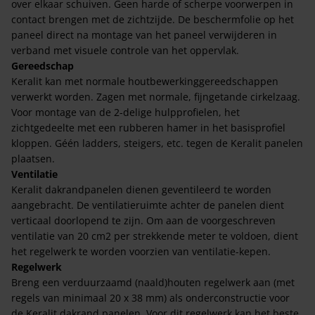
over elkaar schuiven. Geen harde of scherpe voorwerpen in
contact brengen met de zichtzijde. De beschermfolie op het
paneel direct na montage van het paneel verwijderen in
verband met visuele controle van het oppervlak.
Gereedschap
Keralit kan met normale houtbewerkinggereedschappen
verwerkt worden. Zagen met normale, fijngetande cirkelzaag.
Voor montage van de 2-delige hulpprofielen, het
zichtgedeelte met een rubberen hamer in het basisprofiel
kloppen. Géén ladders, steigers, etc. tegen de Keralit panelen
plaatsen.
Ventilatie
Keralit dakrandpanelen dienen geventileerd te worden
aangebracht. De ventilatieruimte achter de panelen dient
verticaal doorlopend te zijn. Om aan de voorgeschreven
ventilatie van 20 cm2 per strekkende meter te voldoen, dient
het regelwerk te worden voorzien van ventilatie-kepen.
Regelwerk
Breng een verduurzaamd (naald)houten regelwerk aan (met
regels van minimaal 20 x 38 mm) als onderconstructie voor
de Keralit dakrand panelen. Voor dit regelwerk kan het beste