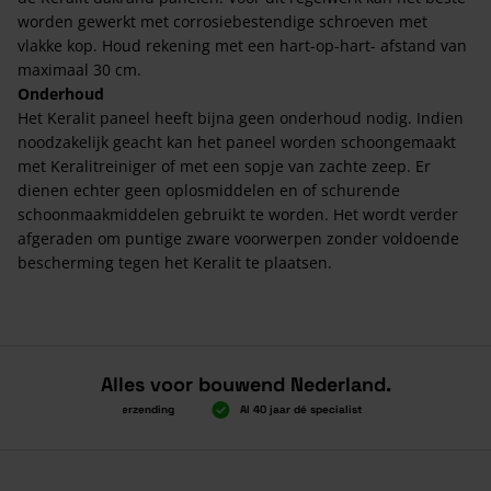
worden gewerkt met corrosiebestendige schroeven met
vlakke kop. Houd rekening met een hart-op-hart- afstand van
maximaal 30 cm.
Onderhoud
Het Keralit paneel heeft bijna geen onderhoud nodig. Indien
noodzakelijk geacht kan het paneel worden schoongemaakt
met Keralitreiniger of met een sopje van zachte zeep. Er
dienen echter geen oplosmiddelen en of schurende
schoonmaakmiddelen gebruikt te worden. Het wordt verder
afgeraden om puntige zware voorwerpen zonder voldoende
bescherming tegen het Keralit te plaatsen.
Alles voor bouwend Nederland.
Boven 2.000 gratis verzending
Al 40 jaar dé specialist
Alles onder é
Boven 2.000 gratis verzending
Al 40 jaar dé specialist
Alles onder é