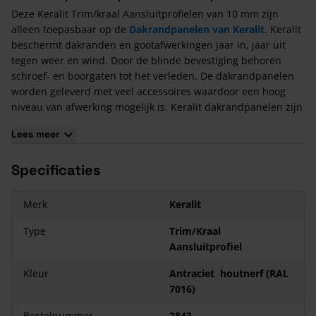
Deze Keralit Trim/kraal Aansluitprofielen van 10 mm zijn
alleen toepasbaar op de
Dakrandpanelen van Keralit
. Keralit
beschermt dakranden en gootafwerkingen jaar in, jaar uit
tegen weer en wind. Door de blinde bevestiging behoren
schroef- en boorgaten tot het verleden. De dakrandpanelen
worden geleverd met veel accessoires waardoor een hoog
niveau van afwerking mogelijk is. Keralit dakrandpanelen zijn
geschikt om te combineren met Keralit gevelpanelen voor
Lees meer
bijvoorbeeld de afwerking van een overstek of gevel.
Lees
hier
hoe je de Keralit panelen verwerkt.
Specificaties
Voordelen van Keralit Trim/Kraal Aansluitprofiel
Toepasbaar op keralit dakrandpanelen
Merk
Keralit
Het materiaal is onderhoudsarm
Type
Trim/Kraal
Je hoeft nooit meer te schilderen
Aansluitprofiel
Een keur aan klassieke en eigentijdse kleuren en dessins zijn
beschikbaar
Kleur
Antraciet houtnerf (RAL
Keralit heeft een bijzonder lange levensduur
7016)
Het is eenvoudig en solide te monteren
Bestelnummer
2843