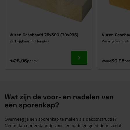
Vuren Geschaafd 75x300 (70x295)
Vuren Gescha
Verkrijgbaar in 2 lengtes
Verkrijgbaar in 4
Ga naar product
28,96
30,95
Nu
per m¹
Vanaf
per
Wat zijn de voor- en nadelen van
een sporenkap?
Overweeg je een sporenkap te maken als dakconstructie?
Neem dan onderstaande voor- en nadelen goed door, zodat