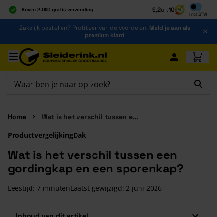
Inclusief b
9,2
uit
10
Boven 2.000 gratis verzending
Incl
BTW
Al 40 jaar dé specialist
Ga naar de inhoud
Zakelijk bestellen? Profiteer van de voordelen!
Meld je aan als
Alles onder één dak
premium klant
Ga naar hoofdinhoud
Home
Wat is het verschil tussen een gordingkap en een sporenkap?
Productvergelijking
Dak
Wat is het verschil tussen een
gordingkap en een sporenkap?
Leestijd: 7 minuten
Laatst gewijzigd:
2 juni 2026
Inhoud van dit artikel