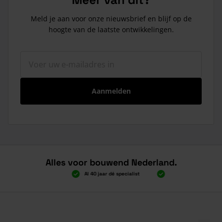
Meld je aan voor onze nieuwsbrief en blijf op de
hoogte van de laatste ontwikkelingen.
E-mailadres
Aanmelden
Alles voor bouwend Nederland.
 gratis verzending
Al 40 jaar dé specialist
Alles onder één dak
 gratis verzending
Al 40 jaar dé specialist
Alles onder één dak