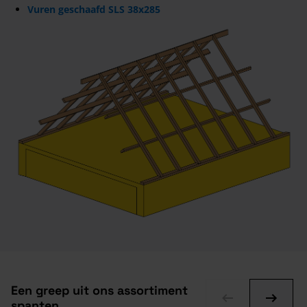
Vuren geschaafd SLS 38x285
Een greep uit ons assortiment
spanten