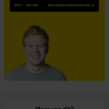
0541 - 354 444
binnendienst@sleiderink.nl
Meer van dit?