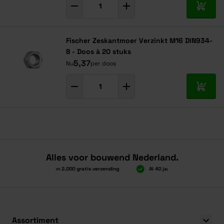
In mij
Fischer Zeskantmoer Verzinkt M16 DIN934-
8 - Doos à 20 stuks
5,37
Nu
per doos
In mij
Alles voor bouwend Nederland.
Boven 2.000 gratis verzending
Al 40 jaar dé specialist
Boven 2.000 gratis verzending
Al 40 jaar dé specialist
Assortiment