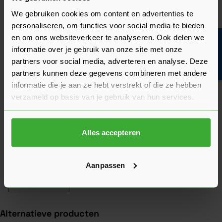
product. Hun feedback helpt je om een goed beeld te krijgen
We gebruiken cookies om content en advertenties te
van de kwaliteit en het gebruiksgemak.
personaliseren, om functies voor social media te bieden
Heb je zelf ervaring met dit product? Laat dan vooral een
en om ons websiteverkeer te analyseren. Ook delen we
Bouwvakinfo
review achter, zo help je anderen met jouw mening en
informatie over je gebruik van onze site met onze
dragen we samen bij aan een nog beter aanbod.
partners voor social media, adverteren en analyse. Deze
partners kunnen deze gegevens combineren met andere
Beoordeling schrijven
informatie die je aan ze hebt verstrekt of die ze hebben
verzameld op basis van je gebruik van hun services.
Veelgestelde vragen
Hier vind je antwoorden op de meest gestelde vragen over dit
product. We hebben de belangrijkste onderwerpen alvast
voor je op een rij gezet zodat je snel verder kunt.
Alles accepteren
Kun je het antwoord op jouw vraag niet vinden? Neem dan
gerust contact op met een van onze experts we helpen je
graag verder!
Aanpassen
Stel je vraag
Alternatieve producten