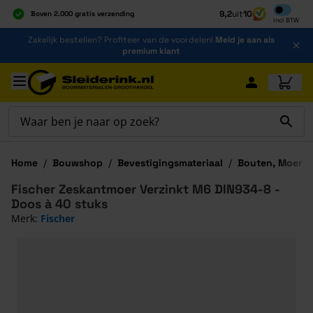
Inclusief b
9,2
uit
10
Boven 2.000 gratis verzending
Incl
BTW
Al 40 jaar dé specialist
Ga naar de inhoud
Zakelijk bestellen? Profiteer van de voordelen!
Meld je aan als
Alles onder één dak
premium klant
Ga naar hoofdinhoud
Home
/
Bouwshop
/
Bevestigingsmateriaal
/
Bouten, Moeren
Fischer Zeskantmoer Verzinkt M6 DIN934-8 -
Doos à 40 stuks
Merk:
Fischer