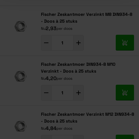
Navigeren door de elementen van de carrousel is mogelijk met de ta
Druk om carrousel over te slaan
Druk op om naar carrouselnavigatie te gaan
Fischer Zeskantmoer Verzinkt M8 DIN934-8
- Doos à 25 stuks
2,93
Nu
per doos
In mij
Fischer Zeskantmoer DIN934-8 M10
Verzinkt - Doos à 25 stuks
4,20
Nu
per doos
In mij
Fischer Zeskantmoer Verzinkt M12 DIN934-8
- Doos à 25 stuks
4,84
Nu
per doos