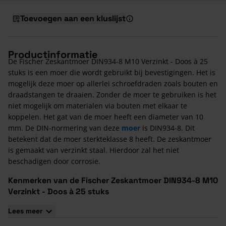
Toevoegen aan een kluslijst
Productinformatie
De Fischer Zeskantmoer DIN934-8 M10 Verzinkt - Doos à 25
stuks is een moer die wordt gebruikt bij bevestigingen. Het is
mogelijk deze moer op allerlei schroefdraden zoals bouten en
draadstangen te draaien. Zonder de moer te gebruiken is het
niet mogelijk om materialen via bouten met elkaar te
koppelen. Het gat van de moer heeft een diameter van 10
mm. De DIN-normering van deze
moer
is DIN934-8. Dit
betekent dat de moer sterkteklasse 8 heeft. De zeskantmoer
is gemaakt van verzinkt staal. Hierdoor zal het niet
beschadigen door corrosie.
Kenmerken van de Fischer Zeskantmoer DIN934-8 M10
Verzinkt - Doos à 25 stuks
Deze moeren zijn verpakt per dozen van 25 stuks
Lees meer
Sleutelmaat 17 is vereist voor het los- en vastdraaien van de