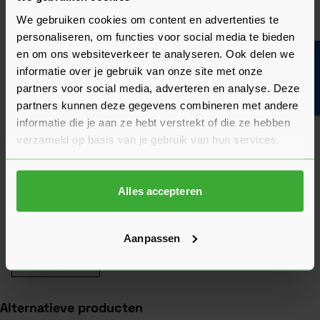
product. Hun feedback helpt je om een goed beeld te krijgen
We gebruiken cookies om content en advertenties te
van de kwaliteit en het gebruiksgemak.
personaliseren, om functies voor social media te bieden
Heb je zelf ervaring met dit product? Laat dan vooral een
en om ons websiteverkeer te analyseren. Ook delen we
Bouwvakinfo
review achter, zo help je anderen met jouw mening en
informatie over je gebruik van onze site met onze
dragen we samen bij aan een nog beter aanbod.
partners voor social media, adverteren en analyse. Deze
partners kunnen deze gegevens combineren met andere
Beoordeling schrijven
informatie die je aan ze hebt verstrekt of die ze hebben
verzameld op basis van je gebruik van hun services.
Veelgestelde vragen
Hier vind je antwoorden op de meest gestelde vragen over dit
product. We hebben de belangrijkste onderwerpen alvast
voor je op een rij gezet zodat je snel verder kunt.
Alles accepteren
Kun je het antwoord op jouw vraag niet vinden? Neem dan
gerust contact op met een van onze experts we helpen je
graag verder!
Aanpassen
Stel je vraag
Alternatieve producten