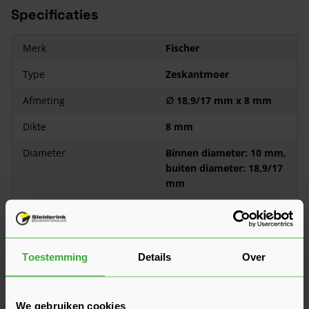
moeren
Specificaties
De diameter van het gat bedraagt 10 mm
De metrische maat van deze moer is M10
Merk
Fischer
Type
Zeskantmoer
Afmeting
∅ 18,9/17 mm x 8 mm
Dikte
8 mm
Diameter
Binnen diameter: 10 mm,
buiten diameter: 18,9/17
mm
Kenmerken
DIN934-8
Bekijk meer
Toestemming
Details
Over
Klantrecensies
Hier lees je de ervaringen van andere klanten met dit
We gebruiken cookies