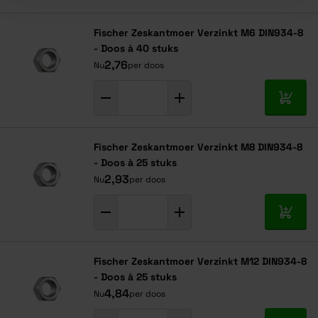
Navigeren door de elementen van de carrousel is mogelijk met de ta
Druk om carrousel over te slaan
Druk op om naar carrouselnavigatie te gaan
Fischer Zeskantmoer Verzinkt M6 DIN934-8
- Doos à 40 stuks
2,76
Nu
per doos
In mij
Fischer Zeskantmoer Verzinkt M8 DIN934-8
- Doos à 25 stuks
2,93
Nu
per doos
In mij
Fischer Zeskantmoer Verzinkt M12 DIN934-8
- Doos à 25 stuks
4,84
Nu
per doos