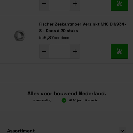
In mij
Fischer Zeskantmoer Verzinkt M16 DIN934-
8 - Doos à 20 stuks
5,37
Nu
per doos
In mij
Alles voor bouwend Nederland.
Boven 2.000 gratis verzending
Al 40 jaar dé specialist
Alles ond
Boven 2.000 gratis verzending
Al 40 jaar dé specialist
Alles ond
Assortiment