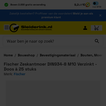
Inclusief b
9,2
uit
10
Boven 2.000 gratis verzending
Incl
BTW
Al 40 jaar dé specialist
Ga naar de inhoud
Zakelijk bestellen? Profiteer van de voordelen!
Meld je aan als
Alles onder één dak
premium klant
Ga naar hoofdinhoud
Home
/
Bouwshop
/
Bevestigingsmateriaal
/
Bouten, Moeren
Fischer Zeskantmoer DIN934-8 M10 Verzinkt -
Doos à 25 stuks
Merk:
Fischer