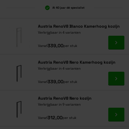
Al 40 jaar dé specialist
Austria RenoV8 Blanco Kamerhoog kozijn
Verkrijgbaar in 4 varianten
Ga naa
339,00
Vanaf
per stuk
Austria RenoV8 Nero Kamerhoog kozijn
Verkrijgbaar in 4 varianten
Ga naa
339,00
Vanaf
per stuk
Austria RenoV8 Nero kozijn
Verkrijgbaar in 9 varianten
Ga naa
312,00
Vanaf
per stuk