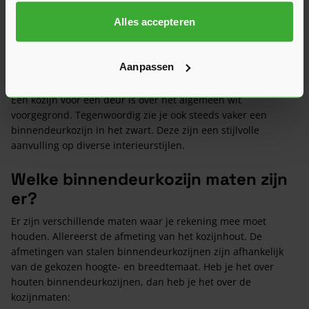
Een binnendeurkozijn is het frame waarin een
binnendeur
Alles accepteren
wordt bevestigd. Het kan van verschillende materialen
worden gemaakt. De meest voorkomende zijn van:
Hout, waaronder hardhout en grenen;
Aanpassen
Staal.
Een kozijn voor een deur is over het algemeen wit
voorgegrond. Tegenwoordig zie je ook steeds vaker een
binnendeurkozijn in het zwart. Deze zijn een stijlvolle
aanvulling op diverse interieurstijlen.
Welke binnendeurkozijn maten zijn
er?
Er zijn verschillende maten waar je rekening mee moet
houden. Allereerst de afmeting van het kozijnhout. De
afmetingen van stalen binnendeurkozijnen zijn afhankelijk
van de gekozen hoogte- en breedtemaat. Heb je het over
houten binnendeurkozijnen, dan heb je het over de
kozijnmaten: