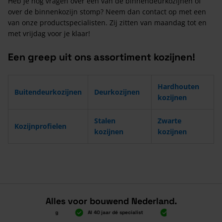
Heb je nog vragen over een van de binnendeurkozijnen of
over de binnenkozijn stomp? Neem dan contact op met een
van onze productspecialisten. Zij zitten van maandag tot en
met vrijdag voor je klaar!
Een greep uit ons assortiment kozijnen!
Hardhouten
Buitendeurkozijnen
Deurkozijnen
kozijnen
Stalen
Zwarte
Kozijnprofielen
kozijnen
kozijnen
Alles voor bouwend Nederland.
.000 gratis verzending
Al 40 jaar dé specialist
Alles onder één dak