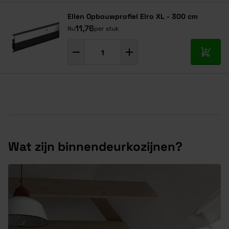
Ellen Opbouwprofiel Elro XL - 300 cm
11,76
Nu
per stuk
In mij
Wat zijn binnendeurkozijnen?