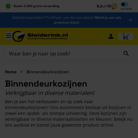
Inclusief b
9,2
uit
10
Boven 2.000 gratis verzending
Incl
BTW
Al 40 jaar dé specialist
Ga naar de inhoud
Zakelijk bestellen? Profiteer van de voordelen!
Meld je aan als
Alles onder één dak
premium klant
Ga naar hoofdinhoud
Home
Binnendeurkozijnen
Binnendeurkozijnen
Verkrijgbaar in diverse materialen!
Ben je aan het verbouwen en op zoek naar
binnendeurkozijnen? Ons assortiment bestaat uit kozijnen in
zowel een opdek- als stompe uitvoering. Deze kozijnen zijn
verkrijgbaar in diverse materiaalsoorten en kleuren. Bekijk nu
ons aanbod en bestel jouw gewenste product online.
Druk om carrousel over te slaan