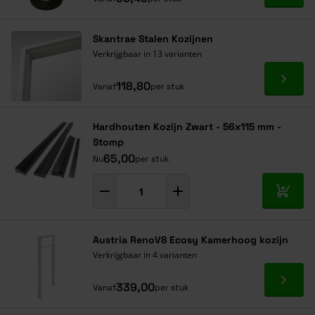
Skantrae Stalen Kozijnen
Verkrijgbaar in 13 varianten
Ga naa
118,80
Vanaf
per stuk
Hardhouten Kozijn Zwart - 56x115 mm -
Stomp
65,00
Nu
per stuk
In mij
Austria RenoV8 Ecosy Kamerhoog kozijn
Verkrijgbaar in 4 varianten
Ga naa
339,00
Vanaf
per stuk