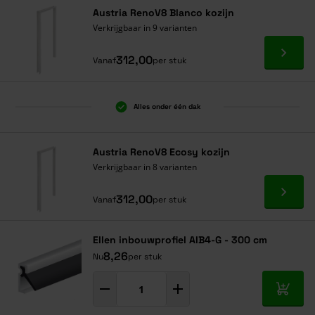
Austria RenoV8 Blanco kozijn
Verkrijgbaar in 9 varianten
Ga naa
312,00
Vanaf
per stuk
Alles onder één dak
Austria RenoV8 Ecosy kozijn
Verkrijgbaar in 8 varianten
Ga naa
312,00
Vanaf
per stuk
Ellen inbouwprofiel AIB4-G - 300 cm
8,26
Nu
per stuk
In mij