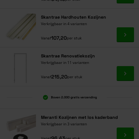
Skantrae Hardhouten Kozijnen
Verkrijgbaar in 4 varianten
Ga naa
107,20
Vanaf
per stuk
Skantrae Renovatiekozijn
Verkrijgbaar in 11 varianten
Ga naa
215,20
Vanaf
per stuk
Boven 2.000 gratis verzending
Al 40 jaar dé specialist
Alles onder één dak
Meranti Kozijnen met los kaderband
Verkrijgbaar in 3 varianten
Ga naa
96,43
Vanaf
per stuk