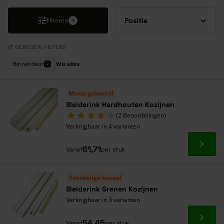
Filteren
1
JE GEKOZEN FILTERS
Binnendeur
Wis alles
×
Meest gekocht!
Sleiderink Hardhouten Kozijnen
(2 Beoordelingen)
Verkrijgbaar in 4 varianten
Ga naa
61,71
Vanaf
per stuk
Voordelige keuze!
Sleiderink Grenen Kozijnen
Verkrijgbaar in 3 varianten
Ga naa
54,45
Vanaf
per stuk