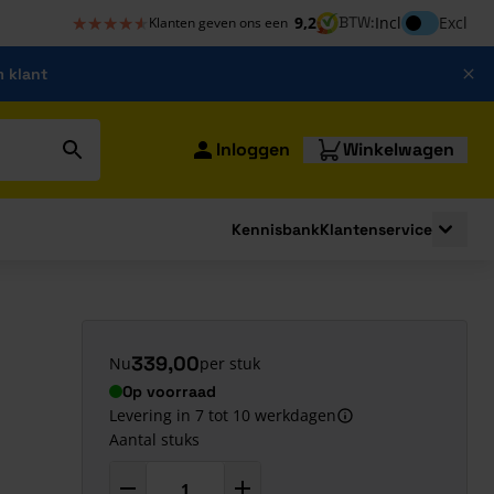
★★★★★
★★★★★
Inclusief bt
9,2
BTW:
Incl
Excl
Klanten geven ons een
m klant
Inloggen
Winkelwagen
Kennisbank
Klantenservice
strating
submenu for Bouwshop
Toggle 
339,00
Nu
per stuk
Op voorraad
Levering in 7 tot 10 werkdagen
Aantal stuks