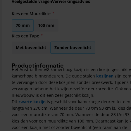
Veelgestelde vragen
Verwerkingsadvies
Kies een Muurdikte
70 mm
100 mm
Kies een Type
Met bovenlicht
Zonder bovenlicht
Productinformatie
Het Austria RenoV8 kamerhoog kozijn is een kozijn geschikt 
kamerhoge binnendeuren. De oude stalen
kozijnen
zijn een
te vervangen door deze kozijnen zonder breekwerk. Tijdens 
arger image
vervangen behoud het kozijn dezelfde deurbreedte. Ook voo
nieuwbouw is dit een zeer geschikt kozijn.
Dit
zwarte kozijn
is geschikt voor kamerhoge deuren tot een
lengte van 270 cm. Wanneer de deur 73 t/m 93 cm is, kies d
voor een muurdikte van 70 mm. Wanneer de deur 83 t/m 93 
kies dan voor een muurdikte van 100 mm. Daarnaast kan je 
voor een kozijn met of zonder bovenlicht (een raam aan de