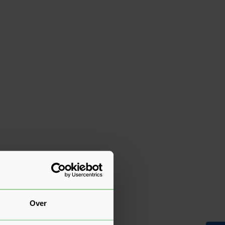
ort
kort
Over