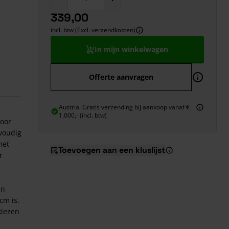
339,00
incl. btw (Excl. verzendkosten)
In mijn winkelwagen
Offerte aanvragen
Austria: Gratis verzending bij aankoop vanaf €
1.000,- (incl. btw)
voor
voudig
het
Toevoegen aan een kluslijst
r
an
cm is,
kiezen