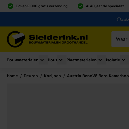
Boven 2.000 gratis verzending
Al 40 jaar dé specialist
Ga naar de inhoud
Zake
Ga naar hoofdinhoud
Bouwmaterialen
Hout
Plaatmaterialen
Isolatie
Toggle submenu for Bouwmaterialen
Toggle submenu for Hout
Toggle submenu 
Togg
Home
/
Deuren
/
Kozijnen
/
Austria RenoV8 Nero Kamerhoo