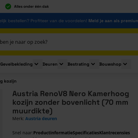
Alles onder één dak
lijk bestellen? Profiteer van de voordelen!
Meld je aan als premiu
Gevelbekleding
Deuren
Bestrating
Bouwshop
for Plaatmaterialen
le submenu for Isolatie
Toggle submenu for Gevelbekleding
Toggle submenu for Deuren
Toggle submenu for Be
Toggle 
g kozijn
Austria RenoV8 Nero Kamerhoog
kozijn zonder bovenlicht (70 mm
muurdikte)
Merk:
Austria deuren
Snel naar:
Productinformatie
Specificaties
Klantrecensies