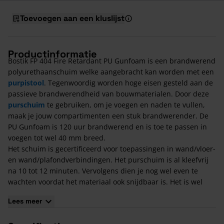
Toevoegen aan een kluslijst
Productinformatie
Bostik FP 404 Fire Retardant PU Gunfoam is een brandwerend
polyurethaanschuim welke aangebracht kan worden met een
purpistool
. Tegenwoordig worden hoge eisen gesteld aan de
passieve brandwerendheid van bouwmaterialen. Door deze
purschuim
te gebruiken, om je voegen en naden te vullen,
maak je jouw compartimenten een stuk brandwerender. De
PU Gunfoam is 120 uur brandwerend en is toe te passen in
voegen tot wel 40 mm breed.
Het schuim is gecertificeerd voor toepassingen in wand/vloer-
en wand/plafondverbindingen. Het purschuim is al kleefvrij
na 10 tot 12 minuten. Vervolgens dien je nog wel even te
wachten voordat het materiaal ook snijdbaar is. Het is wel
noodzakelijk om een purpistool voor deze bussen mee te
Lees meer
bestellen, anders is het niet mogelijk om de pur te spuiten.
Kenmerken van de Bostik FP 404 Fire Retardant PU