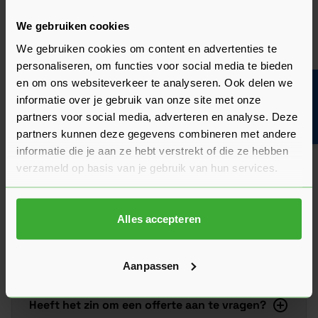
van de kwaliteit en het gebruiksgemak.
We gebruiken cookies
Heb je zelf ervaring met dit product? Laat dan vooral een
review achter, zo help je anderen met jouw mening en
We gebruiken cookies om content en advertenties te
dragen we samen bij aan een nog beter aanbod.
personaliseren, om functies voor social media te bieden
en om ons websiteverkeer te analyseren. Ook delen we
Bouwvakinfo
Beoordeling schrijven
informatie over je gebruik van onze site met onze
partners voor social media, adverteren en analyse. Deze
Veelgestelde vragen
partners kunnen deze gegevens combineren met andere
Hier vind je antwoorden op de meest gestelde vragen over dit
informatie die je aan ze hebt verstrekt of die ze hebben
product. We hebben de belangrijkste onderwerpen alvast
verzameld op basis van je gebruik van hun services.
voor je op een rij gezet zodat je snel verder kunt.
Kun je het antwoord op jouw vraag niet vinden? Neem dan
gerust contact op met een van onze experts we helpen je
graag verder!
Alles accepteren
Stel je vraag
Aanpassen
Heeft het zin om een offerte aan te vragen?