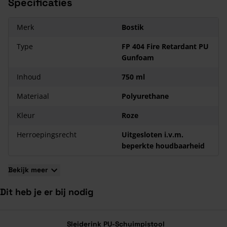
Specificaties
Gunfoam
Dit purschuim heeft brandklasse B1
Merk
Bostik
De kleur van het purschuim is roze
Type
FP 404 Fire Retardant PU
De inhoud van de bus is 750 ml
Gunfoam
Het purschuim is snijdbaar na 20 tot 40 minuten
Het purschuim is temperatuursbestendig tussen de -40 °C en
Inhoud
750 ml
+90 °C
Materiaal
Polyurethane
Kleur
Roze
Herroepingsrecht
Uitgesloten i.v.m.
beperkte houdbaarheid
Bekijk meer
Dit heb je er bij nodig
Navigeren door de elementen van de carrousel is mogelijk met de ta
Druk om carrousel over te slaan
Sleiderink PU-Schuimpistool