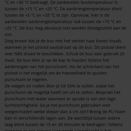
°C en +30 °C bedraagt. De aanbevolen bustemperatuur is
tussen de +15 °C en +25 °C. De aanbrengtemperatuur dient
tussen de +5 °C en +35 °C te zijn. Opnieuw, hier is de
aanbevolen aanbrengtemperatuur ook tussen de +15 °C en
+25 °C. De bus mag absoluut niet worden blootgesteld aan de
zon.
Zorg ervoor dat je de bus met het ventiel naar boven houdt,
wanneer je het pistool vastsdraait op de bus. Dit pistool dient
over NBS draad te beschikken. Schud de bus voor gebruik 20
maal. De bus dien je op de kop te houden tijdens het
aanbrengen van het purschuim. Via de achterkant van het
pistool is het mogelijk om de hoeveelheid te spuiten
purschuim te regelen.
De voegen en naden dien je tot 50% te vullen, zodat het
purschuim de mogelijk heeft om uit te zetten. Besproei het
purschuim met water wanneer er sprake is van een lage
luchtvochtigheid. Ga je het purschuim gebruiken voor
voegen/naden welke dieper dan 4 cm zijn? Breng de PU Foam
dan in verschillende lagen aan. De wachttijd tussen iedere
laag dient tussen de 15 en 30 minuten te bedragen. Telkens
wanneer er een nieuwe laag wordt aangebracht is het