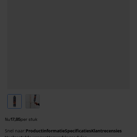
View larger image
View larger image
Nu
17,85
per stuk
Snel naar:
Productinformatie
Specificaties
Klantrecensies