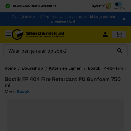
Inclusief b
9,2
uit
10
Boven 2.000 gratis verzending
Incl
BTW
Al 40 jaar dé specialist
Ga naar de inhoud
Zakelijk bestellen? Profiteer van de voordelen!
Meld je aan als
Alles onder één dak
premium klant
Ga naar hoofdinhoud
Home
/
Bouwshop
/
Kitten en Lijmen
/
Bostik FP 404 Fire R
Bostik FP 404 Fire Retardant PU Gunfoam 750
ml
Merk:
Bostik