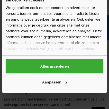
Wat is het verschil tussen opdek en stomp?
We gebruiken cookies om content en advertenties te
Ontdek wat de verschillen zijn en welke vorm deur geschikt is
personaliseren, om functies voor social media te bieden
voor jouw situatie!
en om ons websiteverkeer te analyseren. Ook delen we
Bouwvakinfo
Laatst gewijzigd: Maart 2026
informatie over je gebruik van onze site met onze
Lees 
Leestijd: 2 minuten
partners voor social media, adverteren en analyse. Deze
partners kunnen deze gegevens combineren met andere
informatie die je aan ze hebt verstrekt of die ze hebben
Algemeen
Een deur opmeten: hoe doe je dat?
verzameld op basis van je gebruik van hun services.
Het opmeten moet nauwkeurig gebeuren. Wij leggen uit hoe
je zowel een opdekdeur als stompe deur opmeet!
Alles accepteren
Laatst gewijzigd: Februari 2026
Lees 
Leestijd: 2 minuten
Aanpassen
Verwerkingsadvies
Verwerkingsadvies Deuren
Een overzicht met belangrijke aandachtspunten en tips bij de
ontvangst én het verwerken van deuren!