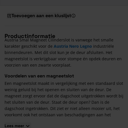
Toevoegen aan een kluslijst
Productinformatie
Austria Smal Magneet Cilinderslot is vanwege het smalle
karakter geschikt voor de
Austria Nero Legno
industriële
binnendeuren. Met dit slot kun je de deur afsluiten. Het
magneetslot is verkrijgbaar voor stompe én opdek deuren en
voorzien van een zwarte voorplaat.
Voordelen van een magneetslot
Een magneetslot maakt in vergelijking met een standaard slot
weinig geluid bij het openen en sluiten van de deur. De
magneet zorgt ervoor dat de dagschoot uitgetrokken wordt bij
het sluiten van de deur. Staat de deur open? Dan is de
dagschoot ingetrokken. Dit ziet er niet alleen mooier uit, het
voorkomt ook het ontstaan van beschadigingen aan het
kozijn. Bovendien is het achter de dagschoot blijven haken
Lees meer
verleden tijd.