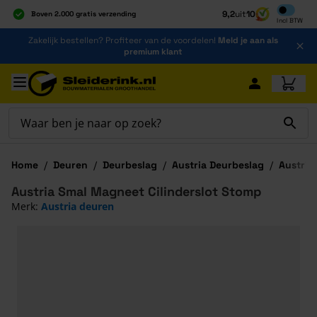
Inclusief b
9,2
uit
10
Boven 2.000 gratis verzending
Incl
BTW
Al 40 jaar dé specialist
Ga naar de inhoud
Zakelijk bestellen? Profiteer van de voordelen!
Meld je aan als
Alles onder één dak
premium klant
Ga naar hoofdinhoud
Home
/
Deuren
/
Deurbeslag
/
Austria Deurbeslag
/
Austria
Austria Smal Magneet Cilinderslot Stomp
Merk:
Austria deuren