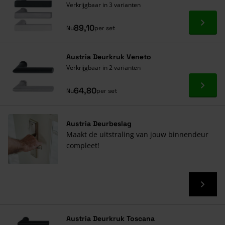
Verkrijgbaar in 3 varianten
Ga naa
89,10
Nu
per set
Austria Deurkruk Veneto
Verkrijgbaar in 2 varianten
Ga naa
64,80
Nu
per set
Austria Deurbeslag
Maakt de uitstraling van jouw binnendeur
compleet!
Austria Deurkruk Toscana