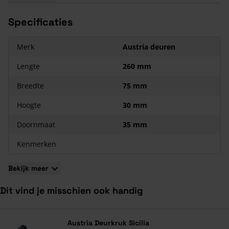
Eigenschappen van het Austria Cilinderslot
Specificaties
Geschikt voor de binnendeuren van de Austria Nero Legno
serie;
Merk
Austria deuren
Sluitplaat is inclusief.
Lengte
260 mm
Breedte
75 mm
Hoogte
30 mm
Doornmaat
35 mm
Kenmerken
Bekijk meer
Dit vind je misschien ook handig
Navigeren door de elementen van de carrousel is mogelijk met de ta
Druk om carrousel over te slaan
Druk op om naar carrouselnavigatie te gaan
Austria Deurkruk Sicilia