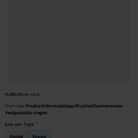
Nu
56,00
per stuk
Snel naar:
Productinformatie
Specificaties
Klantrecensies
Veelgestelde vragen
Kies een Type
Opdek
Stomp