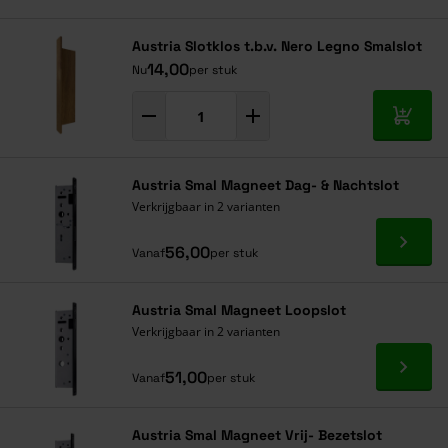
Navigeren door de elementen van de carrousel is mogelijk met de ta
Druk om carrousel over te slaan
Druk op om naar carrouselnavigatie te gaan
Austria Slotklos t.b.v. Nero Legno Smalslot
14,00
Nu
per stuk
In mij
Austria Smal Magneet Dag- & Nachtslot
Verkrijgbaar in 2 varianten
Ga naa
56,00
Vanaf
per stuk
Austria Smal Magneet Loopslot
Verkrijgbaar in 2 varianten
Ga naa
51,00
Vanaf
per stuk
Austria Smal Magneet Vrij- Bezetslot