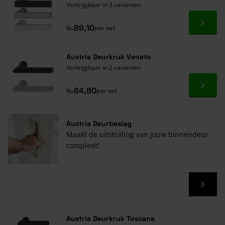
Verkrijgbaar in 3 varianten
Ga naa
89,10
Nu
per set
Austria Deurkruk Veneto
Verkrijgbaar in 2 varianten
Ga naa
64,80
Nu
per set
Austria Deurbeslag
Maakt de uitstraling van jouw binnendeur
compleet!
Austria Deurkruk Toscana