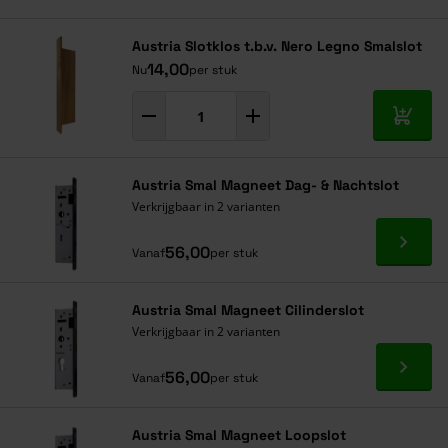
Navigeren door de elementen van de carrousel is mogelijk met de ta
Druk om carrousel over te slaan
Druk op om naar carrouselnavigatie te gaan
Austria Slotklos t.b.v. Nero Legno Smalslot
14,00
Nu
per stuk
In mij
Austria Smal Magneet Dag- & Nachtslot
Verkrijgbaar in 2 varianten
Ga naa
56,00
Vanaf
per stuk
Austria Smal Magneet Cilinderslot
Verkrijgbaar in 2 varianten
Ga naa
56,00
Vanaf
per stuk
Austria Smal Magneet Loopslot