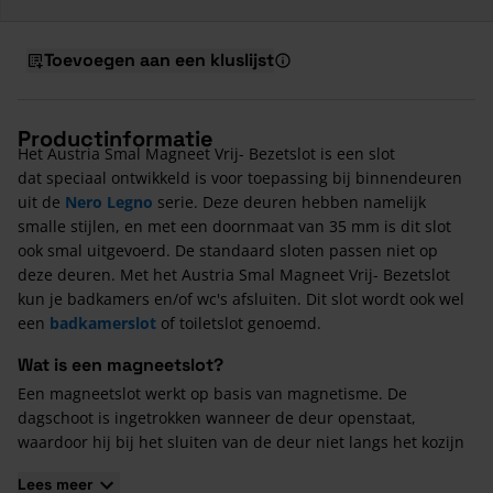
Toevoegen aan een kluslijst
Productinformatie
Het Austria Smal Magneet Vrij- Bezetslot is een slot
dat speciaal ontwikkeld is voor toepassing bij binnendeuren
uit de
Nero Legno
serie. Deze deuren hebben namelijk
smalle stijlen, en met een doornmaat van 35 mm is dit slot
ook smal uitgevoerd. De standaard sloten passen niet op
deze deuren. Met het Austria Smal Magneet Vrij- Bezetslot
kun je badkamers en/of wc's afsluiten. Dit slot wordt ook wel
een
badkamerslot
of toiletslot genoemd.
Wat is een magneetslot?
Een magneetslot werkt op basis van magnetisme. De
dagschoot is ingetrokken wanneer de deur openstaat,
waardoor hij bij het sluiten van de deur niet langs het kozijn
schuurt. Bij het sluiten van de binnendeur zorgt een magneet
Lees meer
ervoor dat de dagschoot weer uitgetrokken wordt en de deur