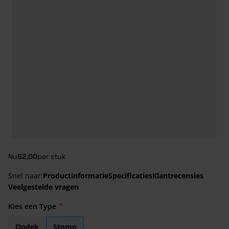
Nu
62,00
per stuk
Snel naar:
Productinformatie
Specificaties
Klantrecensies
Veelgestelde vragen
Kies een Type
Opdek
Stomp