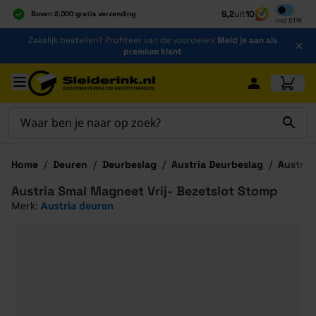
Inclusief b
9,2
uit
10
Boven 2.000 gratis verzending
Incl
BTW
Al 40 jaar dé specialist
Ga naar de inhoud
Zakelijk bestellen? Profiteer van de voordelen!
Meld je aan als
Alles onder één dak
premium klant
Ga naar hoofdinhoud
Home
/
Deuren
/
Deurbeslag
/
Austria Deurbeslag
/
Austria
Austria Smal Magneet Vrij- Bezetslot Stomp
Merk:
Austria deuren