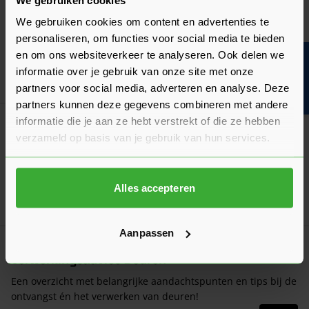
Wat is het verschil tussen opdek en stomp?
We gebruiken cookies om content en advertenties te
Ontdek wat de verschillen zijn en welke vorm deur geschikt is
personaliseren, om functies voor social media te bieden
voor jouw situatie!
en om ons websiteverkeer te analyseren. Ook delen we
Bouwvakinfo
Laatst gewijzigd: Maart 2026
informatie over je gebruik van onze site met onze
Lees 
Leestijd: 2 minuten
partners voor social media, adverteren en analyse. Deze
partners kunnen deze gegevens combineren met andere
informatie die je aan ze hebt verstrekt of die ze hebben
Algemeen
Een deur opmeten: hoe doe je dat?
verzameld op basis van je gebruik van hun services.
Het opmeten moet nauwkeurig gebeuren. Wij leggen uit hoe
je zowel een opdekdeur als stompe deur opmeet!
Alles accepteren
Laatst gewijzigd: Februari 2026
Lees 
Leestijd: 2 minuten
Aanpassen
Verwerkingsadvies
Verwerkingsadvies Deuren
Een overzicht met belangrijke aandachtspunten en tips bij de
ontvangst én het verwerken van deuren!