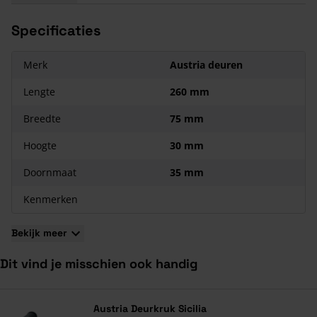
dicht is. Dit resulteert in én een mooier aanzicht en je blijft
Specificaties
niet achter de dagschoot haken.
Eigenschappen Austria Magneet Vrij- Bezetslot
Merk
Austria deuren
Geschikt voor Austria Nero Legno binnendeuren;
Lengte
260 mm
Inclusief sluitplaat en magneetpot voor houten kozijn.
Breedte
75 mm
Hoogte
30 mm
Doornmaat
35 mm
Kenmerken
Bekijk meer
Dit vind je misschien ook handig
Navigeren door de elementen van de carrousel is mogelijk met de ta
Druk om carrousel over te slaan
Druk op om naar carrouselnavigatie te gaan
Austria Deurkruk Sicilia