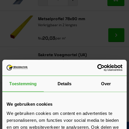
In mij
Metselprofiel 78x90 mm
Verkrijgbaar in 2 lengtes
Ga naa
20,03
Nu
per m¹
Sakrete Voegmortel (UA)
Verkrijgbaar in 8 kleuren
Ga naa
11,17
Vanaf
per zak
Toestemming
Details
Over
Eurowall Spouwisolatie
(5 Beoordelingen)
Verkrijgbaar in 8 varianten
We gebruiken cookies
We gebruiken cookies om content en advertenties te
Ga naa
19,32
Vanaf
per m²
personaliseren, om functies voor social media te bieden
en om ons websiteverkeer te analyseren. Ook delen we