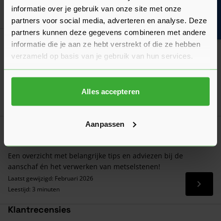
Bouwvakinfo
informatie over je gebruik van onze site met onze
Goed voorbereid aan de slag
partners voor social media, adverteren en analyse. Deze
partners kunnen deze gegevens combineren met andere
Algemeen
informatie die je aan ze hebt verstrekt of die ze hebben
Hoeveel metselstenen per m² heb je nodig?
verzameld op basis van je gebruik van hun services.
Bekijk hier ons overzicht van het aantal metselstenen per m²
en hoe je dat zelf berekent!
Laatst gewijzigd: Augustus 2026
Alles accepteren
Lees 
Leestijd: 1 minuut
Aanpassen
Verwerkingsadvies
Verwerkingsadvies Metselstenen
Een overzicht met belangrijke tips en adviezen bij de
aanschaf én het verwerken van metselstenen!
Laatst gewijzigd: Februari 2026
Lees 
Leestijd: 3 minuten
Klantrecensies