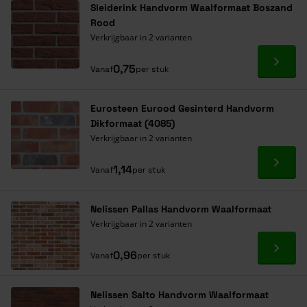
Sleiderink Handvorm Waalformaat Boszand
Rood
Verkrijgbaar in 2 varianten
Ga naa
0,75
Vanaf
per stuk
Eurosteen Eurood Gesinterd Handvorm
Dikformaat (4085)
Verkrijgbaar in 2 varianten
Ga naa
1,14
Vanaf
per stuk
Nelissen Pallas Handvorm Waalformaat
Verkrijgbaar in 2 varianten
Ga naa
0,96
Vanaf
per stuk
Nelissen Salto Handvorm Waalformaat