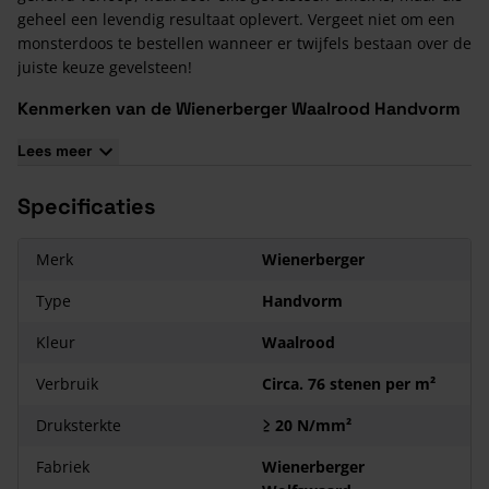
geheel een levendig resultaat oplevert. Vergeet niet om een
monsterdoos te bestellen wanneer er twijfels bestaan over de
juiste keuze gevelsteen!
Kenmerken van de Wienerberger Waalrood Handvorm
Waalformaat
Lees meer
De afmeting van deze steen is conform de waalformaat ±
210x100x50. Het gewicht per stuk is 1,84 kg en de
Specificaties
productiewijze is handvorm. Verder heeft deze steen geen
vochtwerende behandeling gehad en is de basiskleur effen
rood.
Merk
Wienerberger
Type
Handvorm
Kleur
Waalrood
Verbruik
Circa. 76 stenen per m²
Druksterkte
≥ 20 N/mm²
Fabriek
Wienerberger