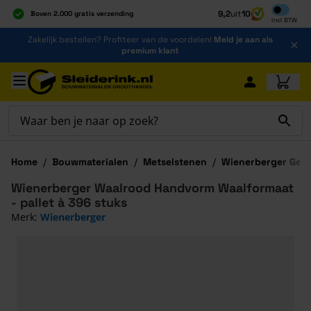
Inclusief b
9,2
uit
10
Boven 2.000 gratis verzending
Incl
BTW
Al 40 jaar dé specialist
Ga naar de inhoud
Zakelijk bestellen? Profiteer van de voordelen!
Meld je aan als
Alles onder één dak
premium klant
Ga naar hoofdinhoud
Home
/
Bouwmaterialen
/
Metselstenen
/
Wienerberger Geve
Wienerberger Waalrood Handvorm Waalformaat
- pallet à 396 stuks
Merk:
Wienerberger