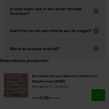
Is deze steen ook in een ander formaat
leverbaar?
Heeft het zin om een offerte aan te vragen?
Wat is de actuele levertijd?
Alternatieve producten
Navigeren door de elementen van de carrousel is mogelijk met de ta
Druk om carrousel over te slaan
Druk op om naar carrouselnavigatie te gaan
Eurosteen Eurood Gesinterd Handvorm
Waalformaat (4085)
Verkrijgbaar in 2 varianten
Ga naa
0,86
Vanaf
per stuk