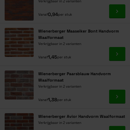
Verkrijgbaar in 2 varianten
Ga naa
0,94
Vanaf
per stuk
Wienerberger Maaseiker Bont Handvorm
Waalformaat
Verkrijgbaar in 2 varianten
Ga naa
1,45
Vanaf
per stuk
Wienerberger Paarsblauw Handvorm
Waalformaat
Verkrijgbaar in 2 varianten
Ga naa
1,38
Vanaf
per stuk
Wienerberger Avior Handvorm Waalformaat
Verkrijgbaar in 2 varianten