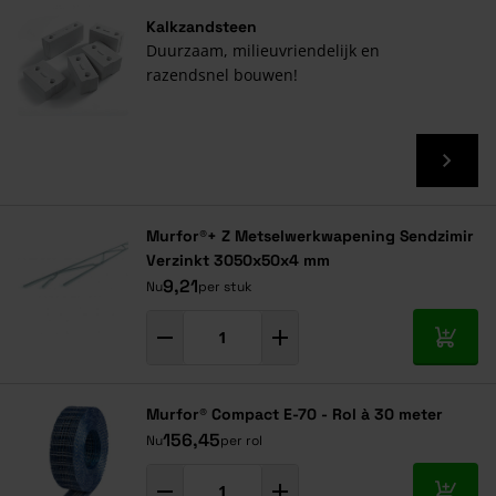
Kalkzandsteen
Duurzaam, milieuvriendelijk en
razendsnel bouwen!
Murfor®+ Z Metselwerkwapening Sendzimir
Verzinkt 3050x50x4 mm
9,21
Nu
per stuk
In mij
Murfor® Compact E-70 - Rol à 30 meter
156,45
Nu
per rol