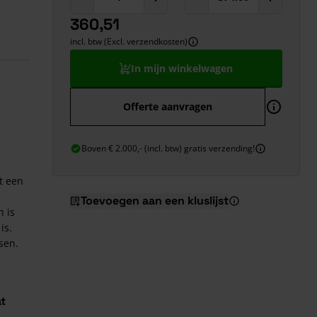
360,51
incl. btw (Excl. verzendkosten)
In mijn winkelwagen
Offerte aanvragen
Boven € 2.000,- (incl. btw) gratis verzending!
t een
Toevoegen aan een kluslijst
 is
is.
sen.
t