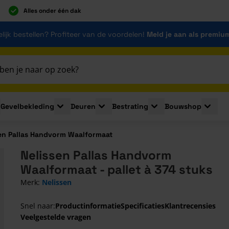
Alles onder één dak
lijk bestellen? Profiteer van de voordelen!
Meld je aan als premiu
Gevelbekleding
Deuren
Bestrating
Bouwshop
for Plaatmaterialen
le submenu for Isolatie
Toggle submenu for Gevelbekleding
Toggle submenu for Deuren
Toggle submenu for Be
Toggle 
en Pallas Handvorm Waalformaat
Nelissen Pallas Handvorm
Waalformaat - pallet à 374 stuks
Merk:
Nelissen
Snel naar:
Productinformatie
Specificaties
Klantrecensies
Veelgestelde vragen