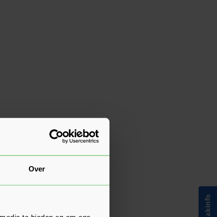
Over
 media te bieden en om ons