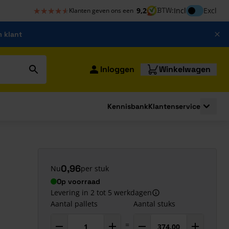
★★★★★
★★★★★
Inclusief bt
9,2
BTW:
Incl
Excl
Klanten geven ons een
m klant
Inloggen
Winkelwagen
Kennisbank
Klantenservice
strating
submenu for Bouwshop
Toggle 
0,96
Nu
per stuk
Op voorraad
Levering in 2 tot 5 werkdagen
Aantal pallets
Aantal stuks
=