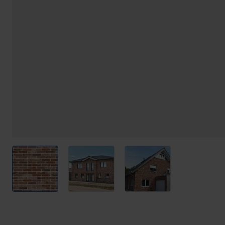
View larger image
View larger image
View larger image