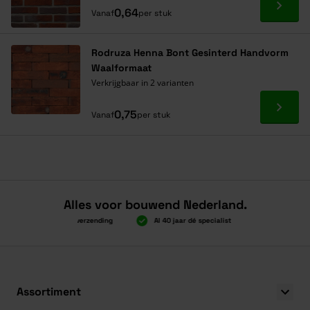
Ga naa
0,64
Vanaf
per stuk
Rodruza Henna Bont Gesinterd Handvorm
Waalformaat
Verkrijgbaar in 2 varianten
Ga naa
0,75
Vanaf
per stuk
Alles voor bouwend Nederland.
Boven 2.000 gratis verzending
Al 40 jaar dé specialist
Alles onder 
Boven 2.000 gratis verzending
Al 40 jaar dé specialist
Alles onder 
Assortiment