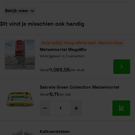
Bekijk meer
Dit vind je misschien ook handig
Navigeren door de elementen van de carrousel is mogelijk met de ta
Druk om carrousel over te slaan
Druk op om naar carrouselnavigatie te gaan
Hulp nodig? Vraag offerte aan!
Kant-en-klaar
Metselmortel MegaMix
Verkrijgbaar in 3 varianten
Ga naa
1.083,05
Vanaf
per stuk
Sakrete Green Collection Metselmortel
6,11
Vanaf
per zak
In mij
Kalkzandsteen