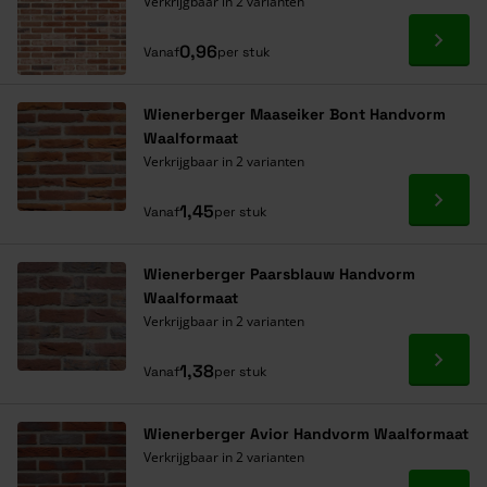
Verkrijgbaar in 2 varianten
Ga naa
0,96
Vanaf
per stuk
Wienerberger Maaseiker Bont Handvorm
Waalformaat
Verkrijgbaar in 2 varianten
Ga naa
1,45
Vanaf
per stuk
Wienerberger Paarsblauw Handvorm
Waalformaat
Verkrijgbaar in 2 varianten
Ga naa
1,38
Vanaf
per stuk
Wienerberger Avior Handvorm Waalformaat
Verkrijgbaar in 2 varianten