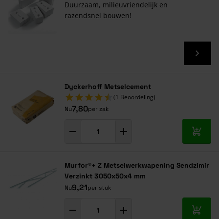
Duurzaam, milieuvriendelijk en
razendsnel bouwen!
Dyckerhoff Metselcement
(1 Beoordeling)
7,80
Nu
per zak
In mij
Murfor®+ Z Metselwerkwapening Sendzimir
Verzinkt 3050x50x4 mm
9,21
Nu
per stuk
In mij