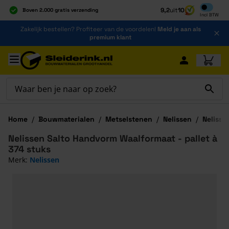
Inclusief b
9,2
uit
10
Boven 2.000 gratis verzending
Incl
BTW
Al 40 jaar dé specialist
Ga naar de inhoud
Zakelijk bestellen? Profiteer van de voordelen!
Meld je aan als
Alles onder één dak
premium klant
Ga naar hoofdinhoud
Home
/
Bouwmaterialen
/
Metselstenen
/
Nelissen
/
Nelisse
Nelissen Salto Handvorm Waalformaat - pallet à
374 stuks
Merk:
Nelissen