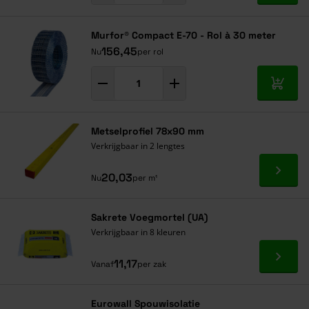
Murfor® Compact E-70 - Rol à 30 meter
156,45
Nu
per rol
In mij
Metselprofiel 78x90 mm
Verkrijgbaar in 2 lengtes
Ga naa
20,03
Nu
per m¹
Sakrete Voegmortel (UA)
Verkrijgbaar in 8 kleuren
Ga naa
11,17
Vanaf
per zak
Eurowall Spouwisolatie