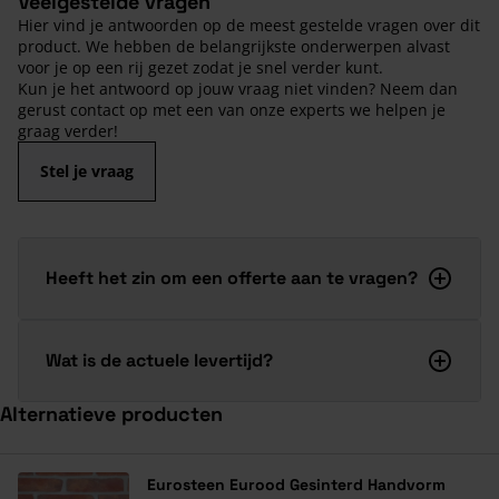
Veelgestelde vragen
Hier vind je antwoorden op de meest gestelde vragen over dit
product. We hebben de belangrijkste onderwerpen alvast
voor je op een rij gezet zodat je snel verder kunt.
Kun je het antwoord op jouw vraag niet vinden? Neem dan
gerust contact op met een van onze experts we helpen je
graag verder!
Stel je vraag
Heeft het zin om een offerte aan te vragen?
Wat is de actuele levertijd?
Alternatieve producten
Navigeren door de elementen van de carrousel is mogelijk met de ta
Druk om carrousel over te slaan
Druk op om naar carrouselnavigatie te gaan
Eurosteen Eurood Gesinterd Handvorm