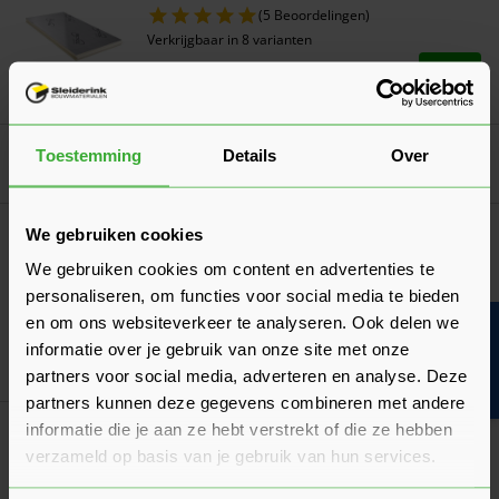
(5 Beoordelingen)
Verkrijgbaar in 8 varianten
Ga naa
19,32
Vanaf
per m²
Toestemming
Details
Over
Goed voorbereid aan de slag
Algemeen
We gebruiken cookies
Bakstenen kleuren
We gebruiken cookies om content en advertenties te
Bekijk welke bakstenen kleuren populair zijn en hoe je de
personaliseren, om functies voor social media te bieden
juiste kleur kiest voor jouw woningstijl.
en om ons websiteverkeer te analyseren. Ook delen we
Bouwvakinfo
Laatst gewijzigd: Juni 2026
informatie over je gebruik van onze site met onze
Lees 
Leestijd: 1 minuut
partners voor social media, adverteren en analyse. Deze
partners kunnen deze gegevens combineren met andere
informatie die je aan ze hebt verstrekt of die ze hebben
Algemeen
Hoeveel metselstenen per m² heb je nodig?
verzameld op basis van je gebruik van hun services.
Bekijk hier ons overzicht van het aantal metselstenen per m²