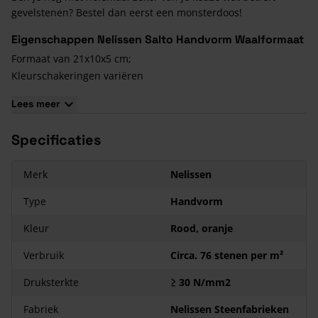
gevelstenen? Bestel dan eerst een monsterdoos!
Eigenschappen Nelissen Salto Handvorm Waalformaat
Formaat van 21x10x5 cm;
Kleurschakeringen variëren
Bakproces met een gas gestookte tunneloven
Lees meer
Uit de Passion collectie van Nelissen
Specificaties
Merk
Nelissen
Type
Handvorm
Kleur
Rood, oranje
Verbruik
Circa. 76 stenen per m²
Druksterkte
≥ 30 N/mm2
Fabriek
Nelissen Steenfabrieken