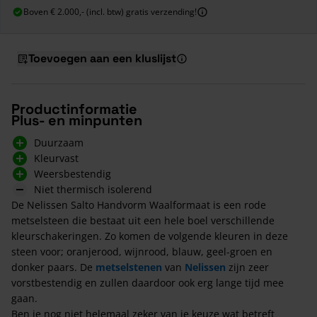
Boven € 2.000,- (incl. btw) gratis verzending!
Toevoegen aan een kluslijst
Productinformatie
Plus- en minpunten
Duurzaam
Kleurvast
Weersbestendig
Niet thermisch isolerend
De Nelissen Salto Handvorm Waalformaat is een rode
metselsteen die bestaat uit een hele boel verschillende
kleurschakeringen. Zo komen de volgende kleuren in deze
steen voor; oranjerood, wijnrood, blauw, geel-groen en
donker paars. De
metselstenen
van
Nelissen
zijn zeer
vorstbestendig en zullen daardoor ook erg lange tijd mee
gaan.
Ben je nog niet helemaal zeker van je keuze wat betreft