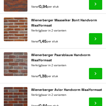
Ga naa
0,94
Vanaf
per stuk
Wienerberger Maaseiker Bont Handvorm
Waalformaat
Verkrijgbaar in 2 varianten
Ga naa
1,45
Vanaf
per stuk
Wienerberger Paarsblauw Handvorm
Waalformaat
Verkrijgbaar in 2 varianten
Ga naa
1,38
Vanaf
per stuk
Wienerberger Avior Handvorm Waalformaat
Verkrijgbaar in 2 varianten
Ga naa
0,64
Vanaf
per stuk