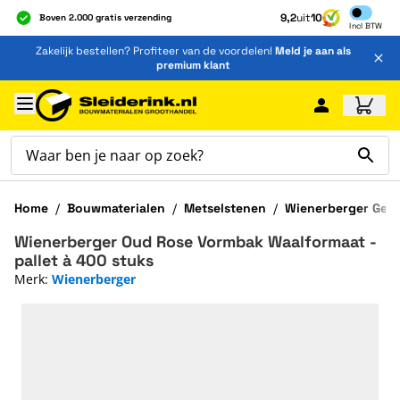
Inclusief b
9,2
uit
10
Boven 2.000 gratis verzending
Incl
BTW
Al 40 jaar dé specialist
Ga naar de inhoud
Zakelijk bestellen? Profiteer van de voordelen!
Meld je aan als
Alles onder één dak
premium klant
Ga naar hoofdinhoud
Home
/
Bouwmaterialen
/
Metselstenen
/
Wienerberger Geve
Wienerberger Oud Rose Vormbak Waalformaat -
pallet à 400 stuks
Merk:
Wienerberger