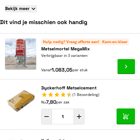
Bekijk meer
Dit vind je misschien ook handig
Navigeren door de elementen van de carrousel is mogelijk met de ta
Druk om carrousel over te slaan
Druk op om naar carrouselnavigatie te gaan
Hulp nodig? Vraag offerte aan!
Kant-en-klaar
Metselmortel MegaMix
Verkrijgbaar in 3 varianten
Ga naa
1.083,05
Vanaf
per stuk
Dyckerhoff Metselcement
(1 Beoordeling)
7,80
Nu
per zak
In mij