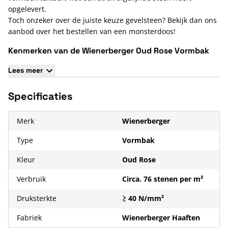
opgelevert.
Toch onzeker over de juiste keuze gevelsteen? Bekijk dan ons
aanbod over het bestellen van een monsterdoos!
Kenmerken van de Wienerberger Oud Rose Vormbak
Waalformaat
Lees meer
De afmeting van deze gevelsteen is ±210x100x50 mm
Het gewicht van deze steen is 1,797 kg per stuk
Specificaties
De kleur van deze steen is effen rood
De textuur is handvorm met een bezand oppervlakte
Merk
Wienerberger
Type
Vormbak
Kleur
Oud Rose
Verbruik
Circa. 76 stenen per m²
Druksterkte
≥ 40 N/mm²
Fabriek
Wienerberger Haaften