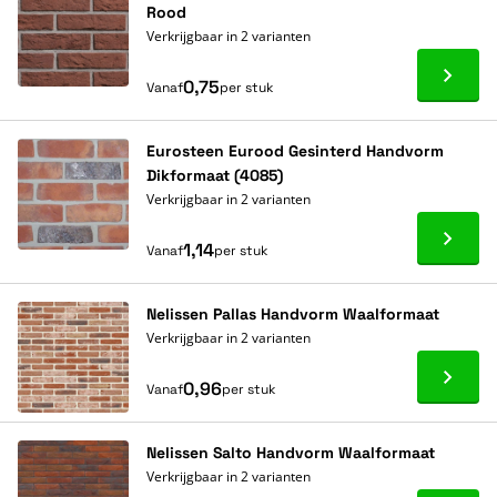
Rood
Verkrijgbaar in 2 varianten
Ga naa
0,75
Vanaf
per stuk
Eurosteen Eurood Gesinterd Handvorm
Dikformaat (4085)
Verkrijgbaar in 2 varianten
Ga naa
1,14
Vanaf
per stuk
Nelissen Pallas Handvorm Waalformaat
Verkrijgbaar in 2 varianten
Ga naa
0,96
Vanaf
per stuk
Nelissen Salto Handvorm Waalformaat
Verkrijgbaar in 2 varianten