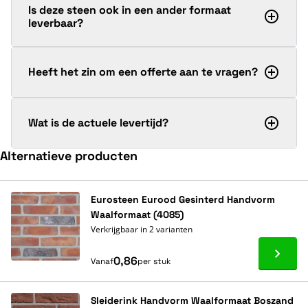
Is deze steen ook in een ander formaat
leverbaar?
Heeft het zin om een offerte aan te vragen?
Wat is de actuele levertijd?
Alternatieve producten
Navigeren door de elementen van de carrousel is mogelijk met de ta
Druk om carrousel over te slaan
Druk op om naar carrouselnavigatie te gaan
Eurosteen Eurood Gesinterd Handvorm
Waalformaat (4085)
Verkrijgbaar in 2 varianten
Ga naa
0,86
Vanaf
per stuk
Sleiderink Handvorm Waalformaat Boszand