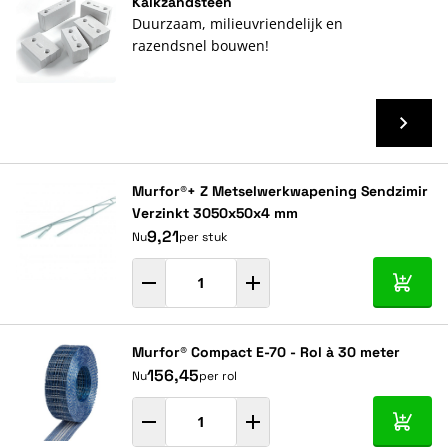
Kalkzandsteen
Duurzaam, milieuvriendelijk en
razendsnel bouwen!
Murfor®+ Z Metselwerkwapening Sendzimir
Verzinkt 3050x50x4 mm
9,21
Nu
per stuk
In mij
Murfor® Compact E-70 - Rol à 30 meter
156,45
Nu
per rol
In mij