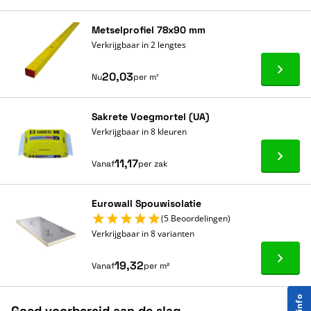
Metselprofiel 78x90 mm
Verkrijgbaar in 2 lengtes
Ga naa
20,03
Nu
per m¹
Sakrete Voegmortel (UA)
Verkrijgbaar in 8 kleuren
Ga naa
11,17
Vanaf
per zak
Eurowall Spouwisolatie
(5 Beoordelingen)
Verkrijgbaar in 8 varianten
Ga naa
19,32
Vanaf
per m²
Goed voorbereid aan de slag