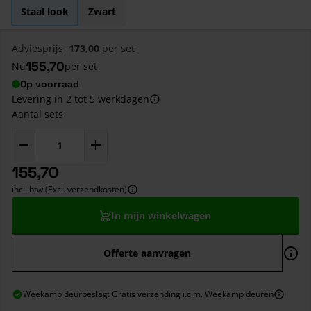
Staal look
Zwart
Adviesprijs
173,00
per set
155,70
Nu
per set
Op voorraad
Levering in 2 tot 5 werkdagen
Aantal sets
155,70
incl. btw (Excl. verzendkosten)
In mijn winkelwagen
Offerte aanvragen
Weekamp deurbeslag: Gratis verzending i.c.m. Weekamp deuren