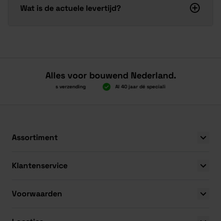
Wat is de actuele levertijd?
Alles voor bouwend Nederland.
Boven 2.000 gratis verzending
Al 40 jaar dé specialist
Alles ond
Boven 2.000 gratis verzending
Al 40 jaar dé specialist
Alles ond
Assortiment
Klantenservice
Voorwaarden