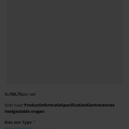
Nu
155,70
per set
Snel naar:
Productinformatie
Specificaties
Klantrecensies
Veelgestelde vragen
Kies een Type