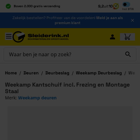
Inclusief b
9,2
uit
10
Boven 2.000 gratis verzending
Incl
BTW
Al 40 jaar dé specialist
Ga naar de inhoud
Zakelijk bestellen? Profiteer van de voordelen!
Meld je aan als
Alles onder één dak
premium klant
Ga naar hoofdinhoud
Home
/
Deuren
/
Deurbeslag
/
Weekamp Deurbeslag
/
Weeka
Weekamp Kantschuif incl. Frezing en Montage
Staal
Merk:
Weekamp deuren