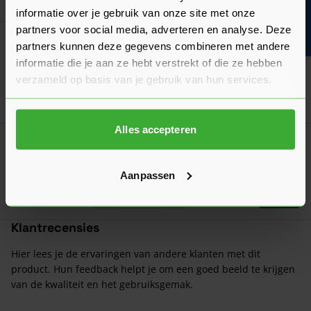
Bouwvakinfo
66,60
Nu
per stuk
informatie over je gebruik van onze site met onze
partners voor social media, adverteren en analyse. Deze
Weekamp High Performance Scharnier
partners kunnen deze gegevens combineren met andere
89x89 mm
informatie die je aan ze hebt verstrekt of die ze hebben
Verkrijgbaar in 3 varianten
verzameld op basis van je gebruik van hun services.
Ga naa
9,00
Vanaf
per stuk
Alles accepteren
Houten Lockblock Slotgat Nemef 1200
21,13
Nu
per stuk
Aanpassen
In mij
Klantrecensies
Hier lees je de ervaringen van andere klanten met dit
product. Hun feedback helpt je om een goed beeld te krijgen
van de kwaliteit en het gebruiksgemak.