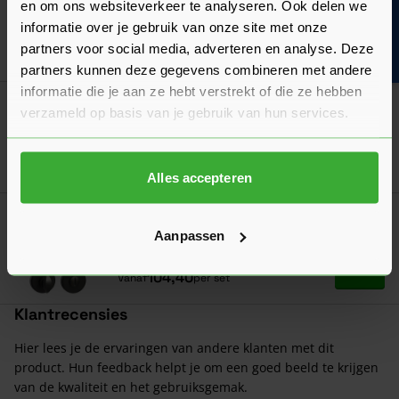
en om ons websiteverkeer te analyseren. Ook delen we
Bouwvakinfo
Verkrijgbaar in 3 varianten
informatie over je gebruik van onze site met onze
partners voor social media, adverteren en analyse. Deze
Ga naa
31,50
Nu
per set
partners kunnen deze gegevens combineren met andere
informatie die je aan ze hebt verstrekt of die ze hebben
Weekamp Sleutelrozet Rond PVD
verzameld op basis van je gebruik van hun services.
Verkrijgbaar in 3 varianten
Ga naa
31,50
Nu
per set
Alles accepteren
Weekamp Toiletgarnituur Rond PVD
Aanpassen
Verkrijgbaar in 5 varianten
Ga naa
104,40
Vanaf
per set
Klantrecensies
Hier lees je de ervaringen van andere klanten met dit
product. Hun feedback helpt je om een goed beeld te krijgen
van de kwaliteit en het gebruiksgemak.