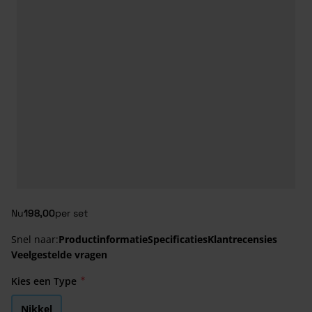
Nu
198,00
per set
Snel naar:
Productinformatie
Specificaties
Klantrecensies
Veelgestelde vragen
Kies een Type
Nikkel