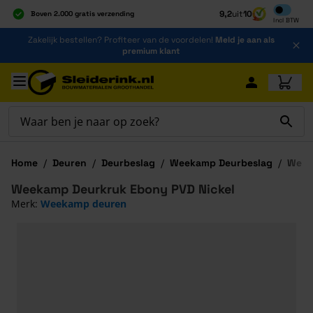
Inclusief b
9,2
uit
10
Boven 2.000 gratis verzending
Incl
BTW
Al 40 jaar dé specialist
Ga naar de inhoud
Zakelijk bestellen? Profiteer van de voordelen!
Meld je aan als
Alles onder één dak
premium klant
Ga naar hoofdinhoud
Home
/
Deuren
/
Deurbeslag
/
Weekamp Deurbeslag
/
Week
Weekamp Deurkruk Ebony PVD Nickel
Merk:
Weekamp deuren