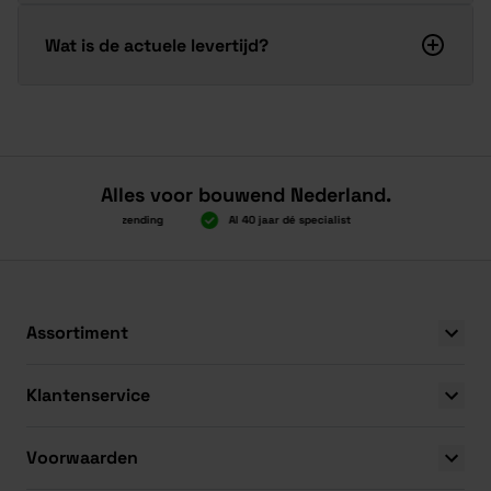
Wat is de actuele levertijd?
Alles voor bouwend Nederland.
oven 2.000 gratis verzending
Al 40 jaar dé specialist
Alles onder éé
oven 2.000 gratis verzending
Al 40 jaar dé specialist
Alles onder éé
Assortiment
Klantenservice
Voorwaarden