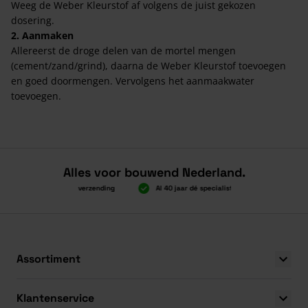
Weeg de Weber Kleurstof af volgens de juist gekozen
dosering.
2. Aanmaken
Allereerst de droge delen van de mortel mengen
(cement/zand/grind), daarna de Weber Kleurstof toevoegen
en goed doormengen. Vervolgens het aanmaakwater
toevoegen.
Alles voor bouwend Nederland.
Boven 2.000 gratis verzending
Al 40 jaar dé specialist
Alles onder
Boven 2.000 gratis verzending
Al 40 jaar dé specialist
Alles onder
Assortiment
Klantenservice