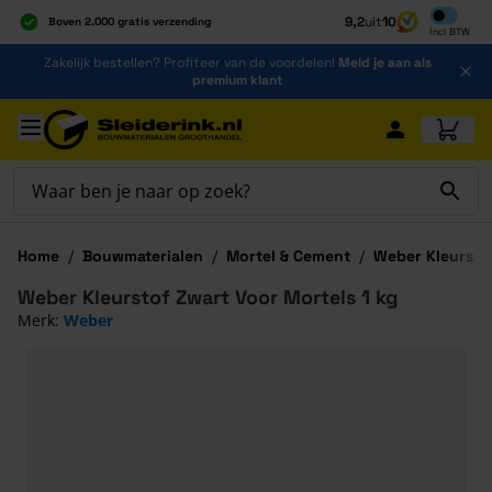
Inclusief b
9,2
uit
10
Boven 2.000 gratis verzending
Incl
BTW
Al 40 jaar dé specialist
Ga naar de inhoud
Zakelijk bestellen? Profiteer van de voordelen!
Meld je aan als
Alles onder één dak
premium klant
Ga naar hoofdinhoud
Home
/
Bouwmaterialen
/
Mortel & Cement
/
Weber Kleursto
Weber Kleurstof Zwart Voor Mortels 1 kg
Merk:
Weber