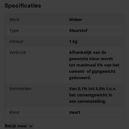
Specificaties
Bekijk hier de belangrijkste voordelen van Webers Vloeibare
zandcement.
Kleurstof zorgt voor een duurzame inkleuring van mortels.
Merk
Weber
Kleurecht
Type
Kleurstof
Niet uitspoelbaar
Inhoud
1 kg
Verbruik
Afhankelijk van de
gewenste kleur wordt
tot maximaal 5% van het
cement- of gipsgewicht
gedoseerd.
Kenmerken
Van 0,1% tot 5,0% t.o.v.
het cementgewicht in
een samenstelling.
Kleur
zwart
Bekijk meer