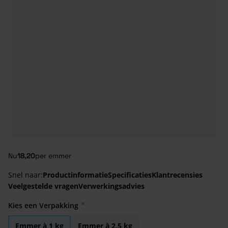
Nu
18,20
per emmer
Snel naar:
Productinformatie
Specificaties
Klantrecensies
Veelgestelde vragen
Verwerkingsadvies
Kies een Verpakking
Emmer à 1 kg
Emmer à 2,5 kg