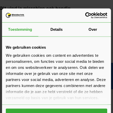
Dit vind je misschien ook handig
Navigeren door de elementen van de carrousel is mogelijk met de ta
Druk om carrousel over te slaan
Druk op om naar carrouselnavigatie te gaan
UA Afdekprofiel 1400 mm
Toestemming
Details
Over
9,76
Nu
per stuk
In mij
We gebruiken cookies
We gebruiken cookies om content en advertenties te
Super Prof Garde Voor Mortel, Gips en Lijm
personaliseren, om functies voor social media te bieden
Voor Boorkop 590x125 mm
en om ons websiteverkeer te analyseren. Ook delen we
Bouwvakinfo
39,85
Nu
per stuk
informatie over je gebruik van onze site met onze
partners voor social media, adverteren en analyse. Deze
In mij
partners kunnen deze gegevens combineren met andere
informatie die je aan ze hebt verstrekt of die ze hebben
verzameld op basis van je gebruik van hun services.
Kruiwagen 80L
199,65
Nu
per stuk