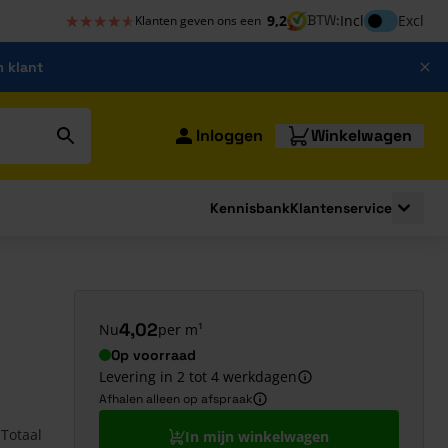
★★★★★
★★★★★
Inclusief bt
9,2
BTW:
Incl
Excl
Klanten geven ons een
m klant
Inloggen
Winkelwagen
Kennisbank
Klantenservice
strating
submenu for Bouwshop
Toggle 
4,02
Nu
per m¹
Op voorraad
Levering in 2 tot 4 werkdagen
Afhalen alleen op afspraak
Totaal
In mijn winkelwagen