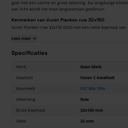
geel met een zachte en grove tekening. Na langdurige bloots
aan licht wordt het hout langzaamaan geelbruin.
Kenmerken van Vuren Planken ruw 32x150
Vuren Planken ruw 32x150 (ISO) met een netto kopmaat van
28x145 mm, worden voornamelijk gebruikt voor constructiew
Lees meer
de bouw. Er is geen enkele houtsoort in Nederland, waarvan
groot scala aan kopmaten continu voorhanden is. Daarnaast
Specificaties
kunnen we, als houthandel met eigen zagerij, iedere andere
gewenste maat leveren door herzagen of schaven. Neem con
op met de productspecialist en vraag naar de mogelijkheden
Merk
Geen Merk
Noord Europees vurenhout
Kwaliteit
Vuren C-kwaliteit
Vurenhout
wordt veelal geïmporteerd uit Scandinavië en he
Keurmerk
FSC Mix 70%
Baltische gebied (inclusief Rusland), maar ook uit Midden-E
Het kwalitatief beste hout komt uit de wat koudere gebieden
Afwerking
Ruw
Noord Europa, omdat daar de bomen trager groeien, met al
gevolg fijnere groeiringen. Hoe fijner de groeiringen, des te 
Bruto Kopmaat
32x150 mm
is het hout en hoe beter is het hout te bewerken.
Dikte
32 mm