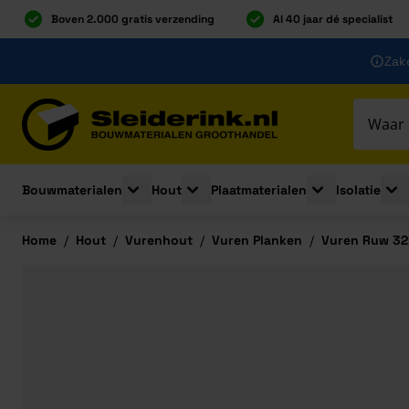
Boven 2.000 gratis verzending
Al 40 jaar dé specialist
Ga naar de inhoud
Zake
Ga naar hoofdinhoud
Bouwmaterialen
Hout
Plaatmaterialen
Isolatie
Toggle submenu for Bouwmaterialen
Toggle submenu for Hout
Toggle submenu 
Togg
Home
/
Hout
/
Vurenhout
/
Vuren Planken
/
Vuren Ruw 32