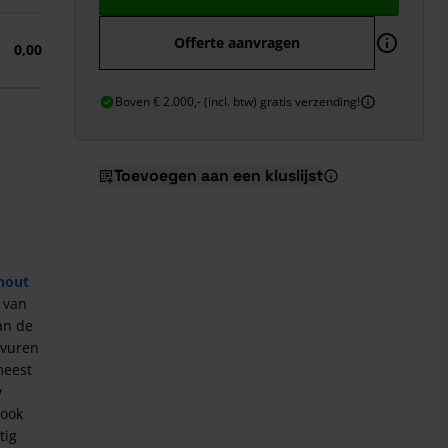
Offerte aanvragen
0,00
Boven € 2.000,- (incl. btw) gratis verzending!
Toevoegen aan een kluslijst
hout
 van
an de
 vuren
meest
w
 ook
tig