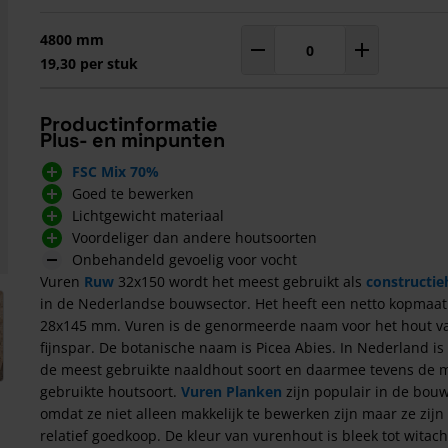
4800 mm
Aantal
m¹
19,30 per stuk
Productinformatie
Plus- en minpunten
FSC Mix 70%
Goed te bewerken
Lichtgewicht materiaal
Voordeliger dan andere houtsoorten
Onbehandeld gevoelig voor vocht
Vuren
Ruw
32x150 wordt het meest gebruikt als
constructie
arger image
in de Nederlandse bouwsector. Het heeft een netto kopmaat
28x145 mm. Vuren is de genormeerde naam voor het hout v
fijnspar. De botanische naam is Picea Abies. In Nederland is
de meest gebruikte naaldhout soort en daarmee tevens de 
gebruikte houtsoort.
Vuren Planken
zijn populair in de bou
omdat ze niet alleen makkelijk te bewerken zijn maar ze zijn
relatief goedkoop. De kleur van vurenhout is bleek tot witach