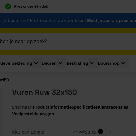
Alles onder één dak
lijk bestellen? Profiteer van de voordelen!
Meld je aan als premiu
Gevelbekleding
Deuren
Bestrating
Bouwshop
for Plaatmaterialen
le submenu for Isolatie
Toggle submenu for Gevelbekleding
Toggle submenu for Deuren
Toggle submenu for Be
Toggle 
x150
Vuren Ruw 32x150
Snel naar:
Productinformatie
Specificaties
Klantrecensies
Veelgestelde vragen
Gegroepeerde productitems
Meters
Kies een Lengte
Stuks
m1
Aantal: