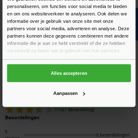
personaliseren, om functies voor social media te bieden
en om ons websiteverkeer te analyseren. Ook delen we
Bouwvakinfo
informatie over je gebruik van onze site met onze
Goed voorbereid aan de slag
partners voor social media, adverteren en analyse. Deze
partners kunnen deze gegevens combineren met andere
informatie die je aan ze hebt verstrekt of die ze hebben
Verwerkingsadvies
verzameld op basis van je gebruik van hun services.
Unipanel montage
Lees hier ons verwerkingsadvies over Unipanel voor de
montage van boeidelen, windveren en dakranden.
Alles accepteren
Laatst gewijzigd: Juni 2026
Lees 
Leestijd: 1 minuut
Aanpassen
Klantrecensies
7/10
(1 Beoordeling)
Beoordelingen
5
0 beoordelingen