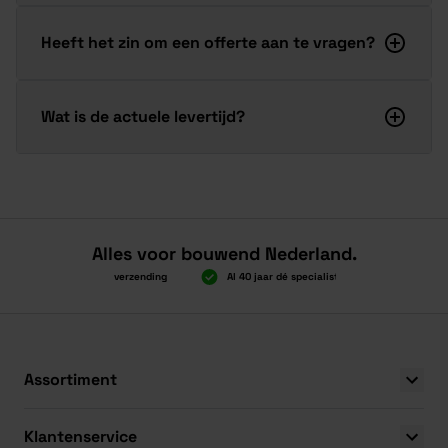
Heeft het zin om een offerte aan te vragen?
Wat is de actuele levertijd?
Alles voor bouwend Nederland.
Boven 2.000 gratis verzending
Al 40 jaar dé specialist
Alles onder
Boven 2.000 gratis verzending
Al 40 jaar dé specialist
Alles onder
Assortiment
Klantenservice