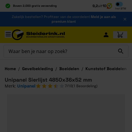
Inclusief b
9,2
uit
10
Boven 2.000 gratis verzending
Incl
BTW
Al 40 jaar dé specialist
Ga naar de inhoud
Zakelijk bestellen? Profiteer van de voordelen!
Meld je aan als
Alles onder één dak
premium klant
Ga naar hoofdinhoud
Home
/
Gevelbekleding
/
Boeidelen
/
Kunststof Boeidelen
/
Unipanel Sierlijst 4850x36x52 mm
Merk:
Unipanel
7/10
(1 Beoordeling)