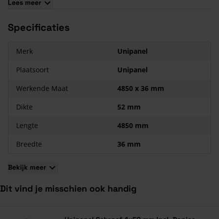
Lees meer
Uitzettingscoëfficiënt: 0,08 mm / m / C
Verwerken bij min. + 5 C t/m max + 30 C
Specificaties
Brandbaarheid: Zelfdovend, B2
Garantie: Levenslange garantie op rotten en delamineren; 10
Merk
Unipanel
jaar garantie op verfhechting, bij inachtneming van de
afwerkingsvoorschriften.
Plaatsoort
Unipanel
Werkende Maat
4850 x 36 mm
Dikte
52 mm
Lengte
4850 mm
Breedte
36 mm
Bekijk meer
Dit vind je misschien ook handig
Navigeren door de elementen van de carrousel is mogelijk met de ta
Druk om carrousel over te slaan
Druk op om naar carrouselnavigatie te gaan