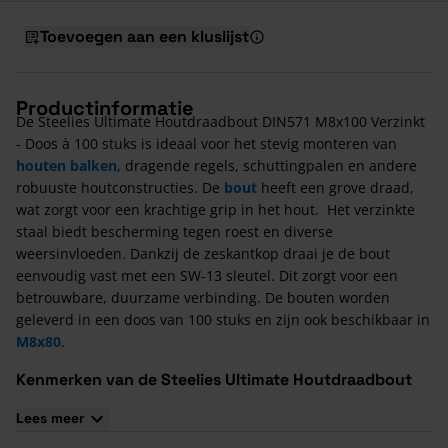
Toevoegen aan een kluslijst
Productinformatie
De Steelies Ultimate Houtdraadbout DIN571 M8x100 Verzinkt
- Doos à 100 stuks is ideaal voor het stevig monteren van
houten balken
, dragende regels, schuttingpalen en andere
robuuste houtconstructies. De
bout
heeft een grove draad,
wat zorgt voor een krachtige grip in het hout. Het verzinkte
staal biedt bescherming tegen roest en diverse
weersinvloeden. Dankzij de zeskantkop draai je de bout
eenvoudig vast met een SW-13 sleutel. Dit zorgt voor een
betrouwbare, duurzame verbinding. De bouten worden
geleverd in een doos van 100 stuks en zijn ook beschikbaar in
M8x80
.
Kenmerken van de Steelies Ultimate Houtdraadbout
DIN571 M8x100 Verzinkt - Doos à 100 stuks
Lees meer
De houtdraadbout wordt geleverd in verpakkingen van 100