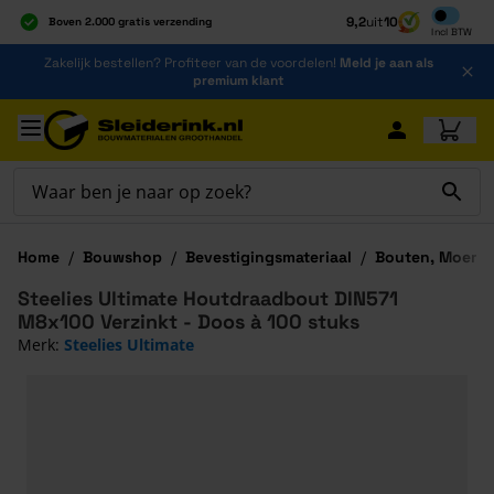
Inclusief b
9,2
uit
10
Boven 2.000 gratis verzending
Incl
BTW
Al 40 jaar dé specialist
Ga naar de inhoud
Zakelijk bestellen? Profiteer van de voordelen!
Meld je aan als
Alles onder één dak
premium klant
Ga naar hoofdinhoud
Home
/
Bouwshop
/
Bevestigingsmateriaal
/
Bouten, Moeren
Steelies Ultimate Houtdraadbout DIN571
M8x100 Verzinkt - Doos à 100 stuks
Merk:
Steelies Ultimate