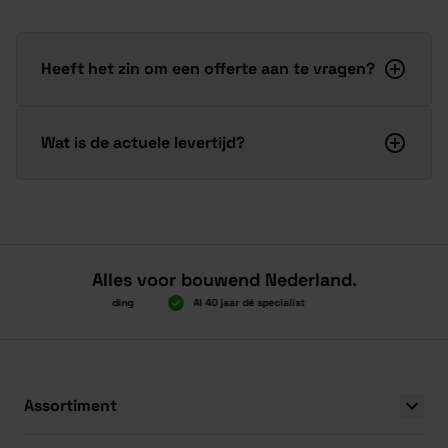
Heeft het zin om een offerte aan te vragen?
Wat is de actuele levertijd?
Alles voor bouwend Nederland.
n 2.000 gratis verzending
Al 40 jaar dé specialist
Alles onder één d
n 2.000 gratis verzending
Al 40 jaar dé specialist
Alles onder één d
Assortiment