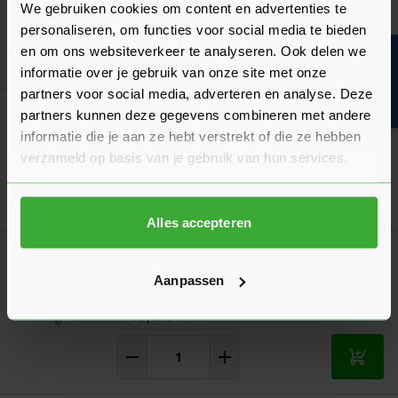
We gebruiken cookies om content en advertenties te
4,36
Nu
per doos
personaliseren, om functies voor social media te bieden
en om ons websiteverkeer te analyseren. Ook delen we
Bouwvakinfo
In mij
informatie over je gebruik van onze site met onze
partners voor social media, adverteren en analyse. Deze
Fischer Zeskantmoer Verzinkt M8 DIN934-8
partners kunnen deze gegevens combineren met andere
- Doos à 25 stuks
informatie die je aan ze hebt verstrekt of die ze hebben
2,93
Nu
per doos
verzameld op basis van je gebruik van hun services.
In mij
Alles accepteren
Steelies Ultimate Houtdraadbout DIN571
M8x80 Verzinkt - Doos à 100 stuks
Aanpassen
(83210800801)
13,24
Nu
per doos
In mij