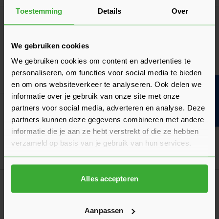
Toestemming
Details
Over
Algemeen
Een deur opmeten: hoe doe je dat?
Het opmeten moet nauwkeurig gebeuren. Wij leggen uit hoe
We gebruiken cookies
je zowel een opdekdeur als stompe deur opmeet!
We gebruiken cookies om content en advertenties te
Laatst gewijzigd: Februari 2026
personaliseren, om functies voor social media te bieden
Lees 
Leestijd: 2 minuten
en om ons websiteverkeer te analyseren. Ook delen we
Bouwvakinfo
informatie over je gebruik van onze site met onze
Algemeen
partners voor social media, adverteren en analyse. Deze
Scharnieren: welke heb je nodig en hoeveel?
partners kunnen deze gegevens combineren met andere
informatie die je aan ze hebt verstrekt of die ze hebben
Lees hier welke scharnieren je nodig hebt en hoeveel!
verzameld op basis van je gebruik van hun services.
Laatst gewijzigd: Februari 2026
Lees 
Leestijd: 2 minuten
Alles accepteren
Algemeen
Wat is het verschil tussen opdek en stomp?
Ontdek wat de verschillen zijn en welke vorm deur geschikt is
Aanpassen