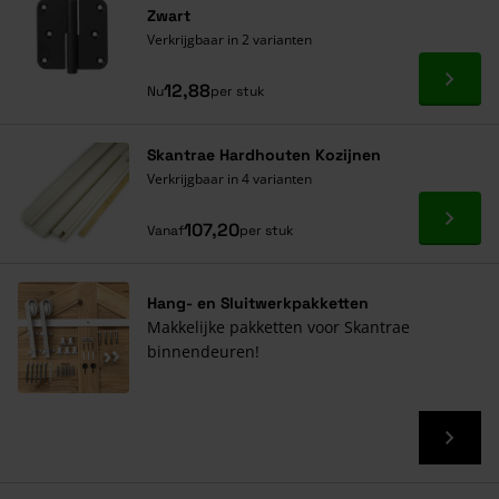
Zwart
Verkrijgbaar in 2 varianten
Ga naa
12,88
Nu
per stuk
Skantrae Hardhouten Kozijnen
Verkrijgbaar in 4 varianten
Ga naa
107,20
Vanaf
per stuk
Hang- en Sluitwerkpakketten
Makkelijke pakketten voor Skantrae
binnendeuren!