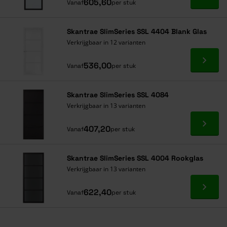
Ga naa
605,60
Vanaf
per stuk
Skantrae SlimSeries SSL 4404 Blank Glas
Verkrijgbaar in 12 varianten
Ga naa
536,00
Vanaf
per stuk
Skantrae SlimSeries SSL 4084
Verkrijgbaar in 13 varianten
Ga naa
407,20
Vanaf
per stuk
Skantrae SlimSeries SSL 4004 Rookglas
Verkrijgbaar in 13 varianten
Ga naa
622,40
Vanaf
per stuk