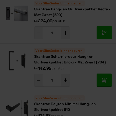
Voor SlimSeries binnendeuren!
Skantrae Hang- en Sluitwerkpakket Recta -
Mat Zwart (520)
224,00
Nu
per stuk
In mij
Voor SlimSeries binnendeuren!
Skantrae Scharnierdeur Hang- en
Sluitwerkpakket Biloxi - Mat Zwart (704)
142,92
Nu
per stuk
In mij
Voor SlimSeries binnendeuren!
Skantrae Dayton Minimal Hang- en
Sluitwerkpakket 810
121,68
Nu
per stuk