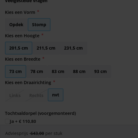
Veelgestelde vragen
Kies een Vorm
Opdek
Stomp
Kies een Hoogte
201,5 cm
211,5 cm
231,5 cm
Kies een Breedte
73 cm
78 cm
83 cm
88 cm
93 cm
Kies een Draairichting
nvt
Links
Rechts
Tochtvaldorpel (voorgemonteerd)
Ja
+
€ 110,80
Adviesprijs
643,00
per stuk