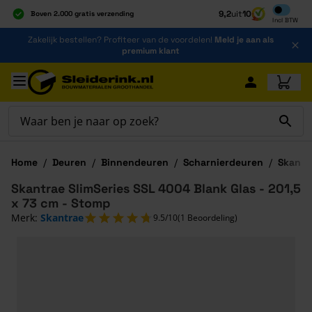
Inclusief b
9,2
uit
10
Boven 2.000 gratis verzending
Incl
BTW
Al 40 jaar dé specialist
Ga naar de inhoud
Zakelijk bestellen? Profiteer van de voordelen!
Meld je aan als
Alles onder één dak
premium klant
Ga naar hoofdinhoud
Home
/
Deuren
/
Binnendeuren
/
Scharnierdeuren
/
Skantr
Skantrae SlimSeries SSL 4004 Blank Glas - 201,5
x 73 cm - Stomp
Merk:
Skantrae
9.5/10
(1 Beoordeling)