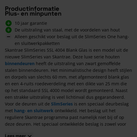
Productinformatie
Plus- en minpunten
10 jaar garantie
De uitstraling van staal, met de voordelen van hout
Alleen geschikt voor beslag uit de SlimSeries One hang-
en sluitwerkpakketten
Skantrae SlimSeries SSL 4004 Blank Glas is een model uit de
nieuwe SlimSeries van Skantrae. Deze luxe serie houten
binnendeuren
heeft de uitstraling van zwart gemoffelde
stalen binnendeuren. Het minimalistische design heeft stijlen
en dorpels van slechts 60 mm, met afgemonteerd blank glas
en een 4-ruits roedeverdeling met een dikte van 25 mm die
op het standaard SSL 4000 model wordt gemonteerd. Naast
een strakke uitstraling is veel lichtinval dus gegarandeerd.
Voor de deuren uit de
SlimSeries
is een speciaal deurbeslag
met
hang- en sluitwerk
ontwikkeld. Het beslag uit het
reguliere Skantrae programma past namelijk niet bij of op
deze deuren. Het speciaal ontwikkelde beslag is zowel voor
de enkele, als voor de draai-/schuifdeuren toepasbaar.
Lees meer