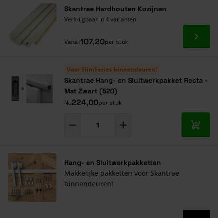
Skantrae Hardhouten Kozijnen
Verkrijgbaar in 4 varianten
Ga naa
107,20
Vanaf
per stuk
Voor SlimSeries binnendeuren!
Skantrae Hang- en Sluitwerkpakket Recta -
Mat Zwart (520)
224,00
Nu
per stuk
In mij
Hang- en Sluitwerkpakketten
Makkelijke pakketten voor Skantrae
binnendeuren!