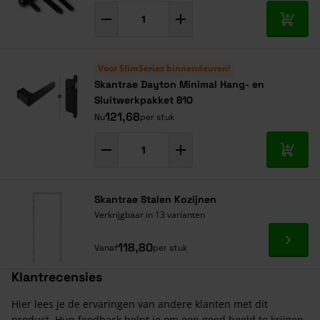
In mij
Voor SlimSeries binnendeuren!
Skantrae Dayton Minimal Hang- en
Sluitwerkpakket 810
121,68
Nu
per stuk
In mij
Skantrae Stalen Kozijnen
Verkrijgbaar in 13 varianten
Ga naa
118,80
Vanaf
per stuk
Klantrecensies
Hier lees je de ervaringen van andere klanten met dit
product. Hun feedback helpt je om een goed beeld te krijgen