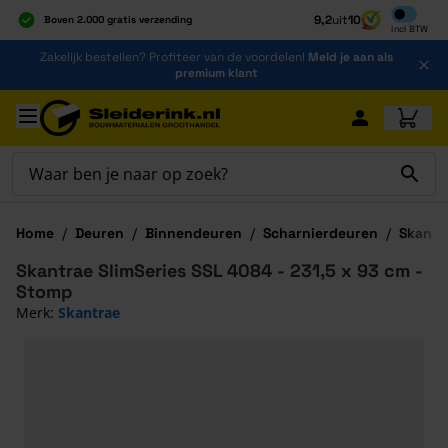
Inclusief b
9,2
uit
10
Boven 2.000 gratis verzending
Incl
BTW
Al 40 jaar dé specialist
Ga naar de inhoud
Zakelijk bestellen? Profiteer van de voordelen!
Meld je aan als
Alles onder één dak
premium klant
Ga naar hoofdinhoud
Home
/
Deuren
/
Binnendeuren
/
Scharnierdeuren
/
Skantr
Skantrae SlimSeries SSL 4084 - 231,5 x 93 cm -
Stomp
Merk:
Skantrae