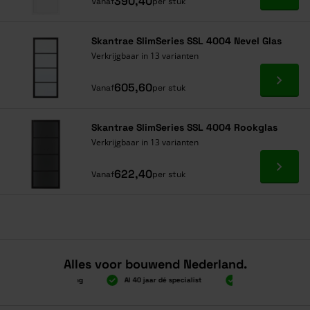
390,40
Vanaf
per stuk
Skantrae SlimSeries SSL 4004 Nevel Glas
Verkrijgbaar in 13 varianten
Ga naa
605,60
Vanaf
per stuk
Skantrae SlimSeries SSL 4004 Rookglas
Verkrijgbaar in 13 varianten
Ga naa
622,40
Vanaf
per stuk
Alles voor bouwend Nederland.
.000 gratis verzending
Al 40 jaar dé specialist
Alles onder één dak
.000 gratis verzending
Al 40 jaar dé specialist
Alles onder één dak