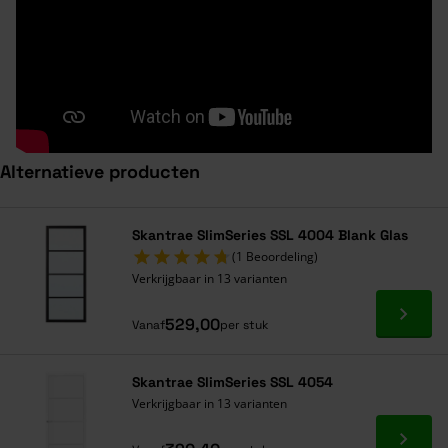
Alternatieve producten
Navigeren door de elementen van de carrousel is mogelijk met de ta
Druk om carrousel over te slaan
Druk op om naar carrouselnavigatie te gaan
Skantrae SlimSeries SSL 4004 Blank Glas
(1 Beoordeling)
Verkrijgbaar in 13 varianten
Ga naa
529,00
Vanaf
per stuk
Skantrae SlimSeries SSL 4054
Verkrijgbaar in 13 varianten
Ga naa