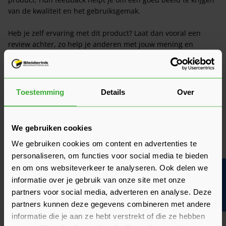
van de kwaliteit en het gebruiksgemak.
Heb je zelf ervaring met dit product? Laat dan vooral een
review achter, zo help je anderen met jouw mening en
dragen we samen bij aan een nog beter aanbod.
Beoordeling schrijven
Toestemming
Details
Over
Veelgestelde vragen
Hier vind je antwoorden op de meest gestelde vragen over dit
product. We hebben de belangrijkste onderwerpen alvast
We gebruiken cookies
voor je op een rij gezet zodat je snel verder kunt.
Kun je het antwoord op jouw vraag niet vinden? Neem dan
We gebruiken cookies om content en advertenties te
gerust contact op met een van onze experts we helpen je
personaliseren, om functies voor social media te bieden
graag verder!
en om ons websiteverkeer te analyseren. Ook delen we
Bouwvakinfo
Stel je vraag
informatie over je gebruik van onze site met onze
partners voor social media, adverteren en analyse. Deze
partners kunnen deze gegevens combineren met andere
informatie die je aan ze hebt verstrekt of die ze hebben
Zijn deze deuren ook geschikt als