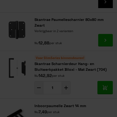
Skantrae Paumellescharnier 80x80 mm
Zwart
Verkrijgbaar in 2 varianten
Ga naa
12,88
Nu
per stuk
Voor SlimSeries binnendeuren!
Skantrae Scharnierdeur Hang- en
Sluitwerkpakket Biloxi - Mat Zwart (704)
142,92
Nu
per stuk
In mij
Inboorpaumelle Zwart 14 mm
7,49
Nu
per stuk