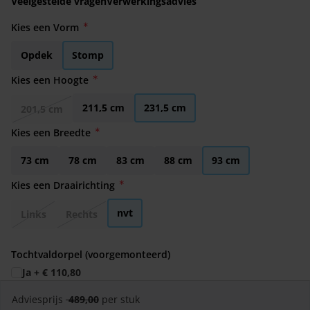
Veelgestelde vragen
Verwerkingsadvies
Kies een Vorm
Opdek
Stomp
Kies een Hoogte
211,5 cm
231,5 cm
201,5 cm
Kies een Breedte
73 cm
78 cm
83 cm
88 cm
93 cm
Kies een Draairichting
nvt
Links
Rechts
Tochtvaldorpel (voorgemonteerd)
Ja
+
€ 110,80
Adviesprijs
489,00
per stuk