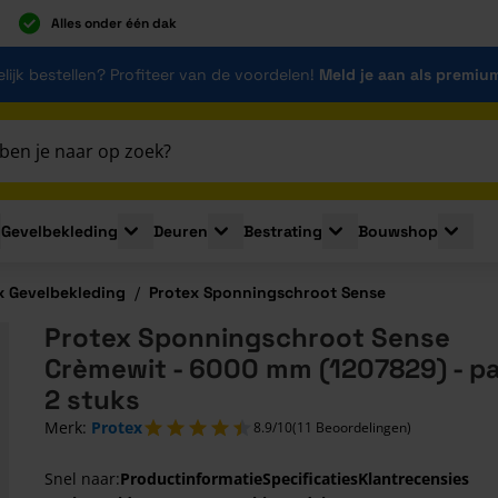
Alles onder één dak
lijk bestellen? Profiteer van de voordelen!
Meld je aan als premiu
Gevelbekleding
Deuren
Bestrating
Bouwshop
for Plaatmaterialen
le submenu for Isolatie
Toggle submenu for Gevelbekleding
Toggle submenu for Deuren
Toggle submenu for Be
Toggle 
x Gevelbekleding
/
Protex Sponningschroot Sense
Protex Sponningschroot Sense
Crèmewit - 6000 mm (1207829) - pa
2 stuks
Merk:
Protex
8.9/10
(11 Beoordelingen)
Snel naar:
Productinformatie
Specificaties
Klantrecensies