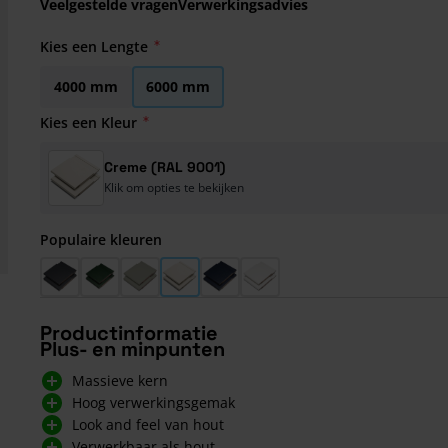
Veelgestelde vragen
Verwerkingsadvies
Kies een Lengte
4000 mm
6000 mm
Kies een Kleur
Creme (RAL 9001)
Klik om opties te bekijken
Populaire kleuren
Antraciet (RAL 7016)
Mosgroen (RAL 6005)
Kiezelgrijs (RAL 7032)
Creme (RAL 9001)
Staalblauw (RAL 5011)
Wit (RAL 9016)
Productinformatie
Plus- en minpunten
Massieve kern
Hoog verwerkingsgemak
Look and feel van hout
Verwerkbaar als hout