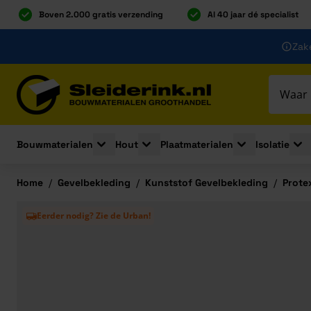
Boven 2.000 gratis verzending
Al 40 jaar dé specialist
Ga naar de inhoud
Zake
Ga naar hoofdinhoud
Bouwmaterialen
Hout
Plaatmaterialen
Isolatie
Toggle submenu for Bouwmaterialen
Toggle submenu for Hout
Toggle submenu 
Togg
Home
/
Gevelbekleding
/
Kunststof Gevelbekleding
/
Prote
Eerder nodig? Zie de Urban!