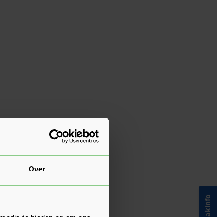
Over
 media te bieden en om ons