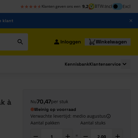
★★★★★
★★★★★
Inclusief bt
9,2
BTW:
Incl
Excl
Klanten geven ons een
m klant
Inloggen
Winkelwagen
Kennisbank
Klantenservice
strating
submenu for Bouwshop
Toggle 
k à
70,47
Nu
per stuk
Weinig op voorraad
Verwachte levertijd: medio augustus
Aantal pakken
Aantal stuks
=