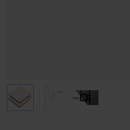
View larger image
View larger image
View larger image