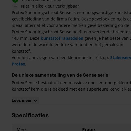
Niet in elke kleur verkrijgbaar
Protex Sponningschroot Sense is een hoogwaardige kunststo
gevelbekleding van de firma Fetim. Deze gevelbekleding is e
ideaal alternatief voor andere merken gevelbekleding op de 
Protex Sponningschroot Sense heeft een werkende breedte 
143 mm. Deze
kunststof rabatdelen
geven je het beste van 
werelden: de warmte en luxe van hout en het gemak van
kunststof.
Voor het aanvragen van een kleurmonster klik op:
Stalenserv
Protex
.
De unieke samenstelling van de Sense serie
Protex Sense bestaat uit een massieve door-en-doorgekleur
kunststof kern die is bekleed met een superieure Renolit kleu
voorzien van een subtiele houtnerfstructuur. Dankzij deze u
Lees meer
samenstelling zijn deze
Protex sponningschroten
ongevoeli
vocht, rot, scheuren en andere (hout)problemen. Dankzij de
Specificaties
superieure toplaag op deze gevelbekleding is schilderen va
gevelpanelen
nooit meer nodig.
Merk
Protex