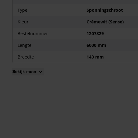
Voordelen van Protex Sponningschroot Sense
Nooit meer schilderen
Type
Sponningschroot
Lichtgewicht
Kleur
Crèmewit (Sense)
Look & feel van hout
Altijd maatvast
Bestelnummer
1207829
Horizontaal en verticaal toe te passen
Lengte
6000 mm
makkelijke montage
Milieuvriendelijk
Breedte
143 mm
20 jaar garantie
CE en KOMO certificatie
Bekijk meer