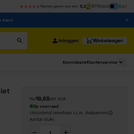
★★★★★
★★★★★
Inclusief bt
9,2
BTW:
Incl
Excl
Klanten geven ons een
m klant
Inloggen
Winkelwagen
Kennisbank
Klantenservice
strating
submenu for Bouwshop
Toggle 
iet
18,63
Nu
per stuk
Op voorraad
Uitsluitend leverbaar i.c.m. dakpannen
Aantal stuks