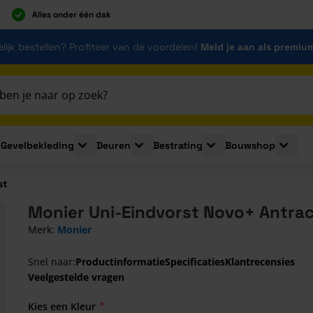
Alles onder één dak
lijk bestellen? Profiteer van de voordelen!
Meld je aan als premiu
Gevelbekleding
Deuren
Bestrating
Bouwshop
for Plaatmaterialen
le submenu for Isolatie
Toggle submenu for Gevelbekleding
Toggle submenu for Deuren
Toggle submenu for Be
Toggle 
st
Monier Uni-Eindvorst Novo+ Antrac
Merk:
Monier
Snel naar:
Productinformatie
Specificaties
Klantrecensies
Veelgestelde vragen
Kies een Kleur