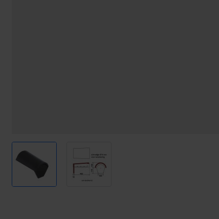
View larger image
View larger image