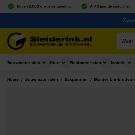
Boven 2.000 gratis verzending
Al 40 jaar dé specialist
Ga naar de inhoud
Zake
Ga naar hoofdinhoud
Bouwmaterialen
Hout
Plaatmaterialen
Isolatie
Toggle submenu for Bouwmaterialen
Toggle submenu for Hout
Toggle submenu 
Togg
Home
/
Bouwmaterialen
/
Dakpannen
/
Monier Uni-Eindvor