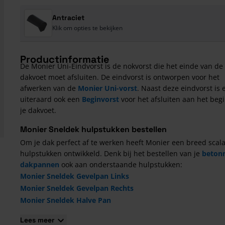
Antraciet
Klik om opties te bekijken
Productinformatie
De Monier Uni-Eindvorst is de nokvorst die het einde van de
dakvoet moet afsluiten. De eindvorst is ontworpen voor het
afwerken van de
Monier Uni-vorst
. Naast deze eindvorst is 
uiteraard ook een
Beginvorst
voor het afsluiten aan het beg
je dakvoet.
Monier Sneldek hulpstukken bestellen
Om je dak perfect af te werken heeft Monier een breed scal
hulpstukken ontwikkeld. Denk bij het bestellen van je
beton
dakpannen
ook aan onderstaande hulpstukken:
Monier Sneldek Gevelpan Links
Monier Sneldek Gevelpan Rechts
Monier Sneldek Halve Pan
Monier Uni-Vorst
Lees meer
Monier Uni-Beginvorst