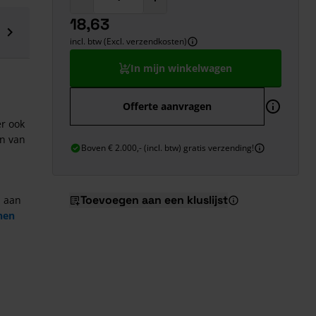
18,63
incl. btw (Excl. verzendkosten)
In mijn winkelwagen
Offerte aanvragen
er ook
in van
Boven € 2.000,- (incl. btw) gratis verzending!
Toevoegen aan een kluslijst
a aan
nen