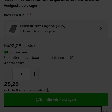
Snel naar:
Productinformatie
Specificaties
Klantrecensies
Veelgestelde vragen
Kies een Kleur
Leikleur Mat Engobe (703)
Klik om opties te bekijken
23,28
Nu
per stuk
Op voorraad
Uitsluitend leverbaar i.c.m. dakpannen
Aantal stuks
23,28
incl. btw (Excl. verzendkosten)
In mijn winkelwagen