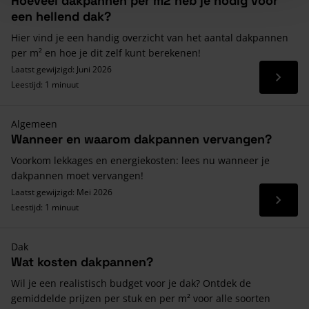
Hoeveel dakpannen per m2 heb je nodig voor
een hellend dak?
Hier vind je een handig overzicht van het aantal dakpannen
per m² en hoe je dit zelf kunt berekenen!
Laatst gewijzigd: Juni 2026
Lees 
Leestijd: 1 minuut
Algemeen
Wanneer en waarom dakpannen vervangen?
Voorkom lekkages en energiekosten: lees nu wanneer je
dakpannen moet vervangen!
Laatst gewijzigd: Mei 2026
Lees 
Leestijd: 1 minuut
Dak
Wat kosten dakpannen?
Wil je een realistisch budget voor je dak? Ontdek de
gemiddelde prijzen per stuk en per m² voor alle soorten