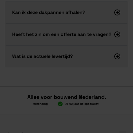
Kan ik deze dakpannen afhalen?
Heeft het zin om een offerte aan te vragen?
Wat is de actuele levertijd?
Alles voor bouwend Nederland.
Boven 2.000 gratis verzending
Al 40 jaar dé specialist
Alles onder 
Boven 2.000 gratis verzending
Al 40 jaar dé specialist
Alles onder 