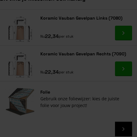
Navigeren door de elementen van de carrousel is mogelijk met de ta
Druk om carrousel over te slaan
Druk op om naar carrouselnavigatie te gaan
Koramic Vauban Gevelpan Links (7080)
Ga naa
22,34
Nu
per stuk
Koramic Vauban Gevelpan Rechts (7090)
Ga naa
22,34
Nu
per stuk
Folie
Gebruik onze foliewijzer: kies de juiste
folie voor jouw project!