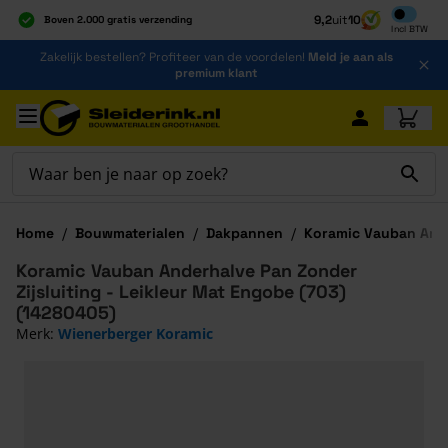
Inclusief b
9,2
uit
10
Boven 2.000 gratis verzending
Incl
BTW
Al 40 jaar dé specialist
Ga naar de inhoud
Zakelijk bestellen? Profiteer van de voordelen!
Meld je aan als
Alles onder één dak
premium klant
Ga naar hoofdinhoud
Home
/
Bouwmaterialen
/
Dakpannen
/
Koramic Vauban Ande
Koramic Vauban Anderhalve Pan Zonder
Zijsluiting - Leikleur Mat Engobe (703)
(14280405)
Merk:
Wienerberger Koramic