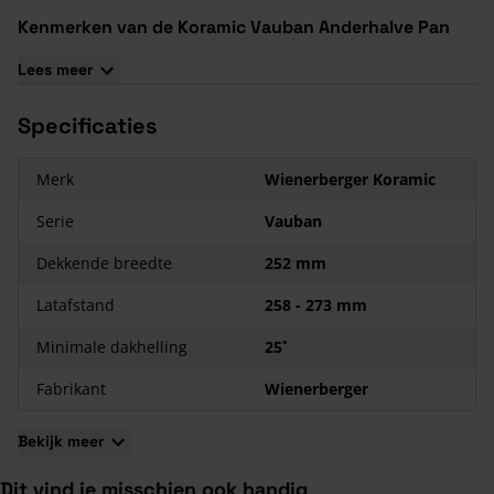
Kenmerken van de Koramic Vauban Anderhalve Pan
Zonder Zijsluiting
Lees meer
De Koramic Vauban serie van Wienerberger beschikt over een
regelbare latafstand, wat renovatie en nieuwbouw mogelijk
Specificaties
maakt
Koramic Vauban dakpannen en hulpstukken voldoen aan
Merk
Wienerberger Koramic
verschillende keurmerken en productnormen, welke kwaliteit
en duurzaamheid waarborgen
Serie
Vauban
Koramic Vauban dakpannen kunnen alleen in een
Dekkende breedte
252 mm
kruisverband worden verwerkt
Latafstand
258 - 273 mm
Minimale dakhelling
25˚
Fabrikant
Wienerberger
Bekijk meer
Dit vind je misschien ook handig