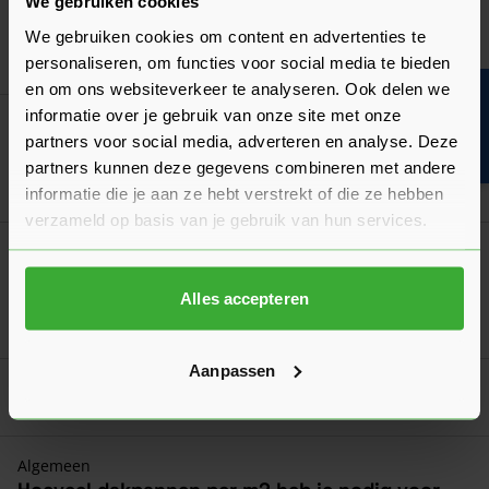
We gebruiken cookies
We gebruiken cookies om content en advertenties te
Ga naa
15,37
personaliseren, om functies voor social media te bieden
Nu
per stuk
en om ons websiteverkeer te analyseren. Ook delen we
Bouwvakinfo
informatie over je gebruik van onze site met onze
Koramic Vauban Anderhalve Pan
partners voor social media, adverteren en analyse. Deze
partners kunnen deze gegevens combineren met andere
Ga naa
25,00
Nu
per stuk
informatie die je aan ze hebt verstrekt of die ze hebben
verzameld op basis van je gebruik van hun services.
Koramic Vauban
Verkrijgbaar in 3 varianten
Alles accepteren
Ga naa
2,50
Vanaf
per stuk
Aanpassen
Goed voorbereid aan de slag
Algemeen