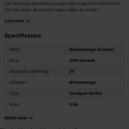
pan dient als aansluiting tussen dak en gevel en beschermt
het dak onder de pannen tegen regen en andere
weersinvloeden. En om de wind geen kans te geven de
Lees meer
dakpannen aan de kopgevel op te tillen wordt de pan vaak
met een dakpanschroef aan de daktengel vastgeschroefd.
Specificaties
Merk
Wienerberger Koramic
Serie
OVH Klassiek
Minimale dakhelling
25˚
Fabrikant
Wienerberger
Type
Gevelpan Rechts
Kleur
Grijs
Bekijk meer