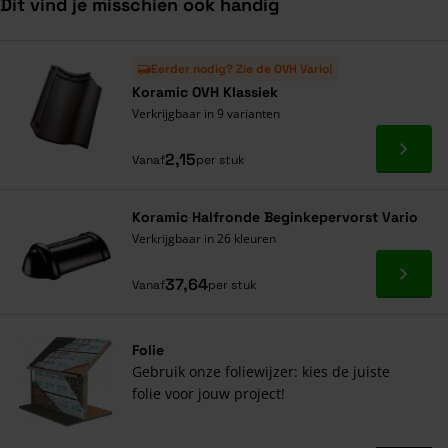
Dit vind je misschien ook handig
Navigeren door de elementen van de carrousel is mogelijk met de ta
Druk om carrousel over te slaan
Druk op om naar carrouselnavigatie te gaan
Eerder nodig? Zie de OVH Vario!
Koramic OVH Klassiek
Verkrijgbaar in 9 varianten
Ga naa
2,15
Vanaf
per stuk
Koramic Halfronde Beginkepervorst Vario
Verkrijgbaar in 26 kleuren
Ga naa
37,64
Vanaf
per stuk
Folie
Gebruik onze foliewijzer: kies de juiste
folie voor jouw project!