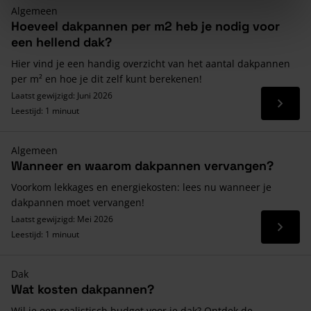
Algemeen
Hoeveel dakpannen per m2 heb je nodig voor
een hellend dak?
Hier vind je een handig overzicht van het aantal dakpannen
per m² en hoe je dit zelf kunt berekenen!
Laatst gewijzigd: Juni 2026
Lees 
Leestijd: 1 minuut
Algemeen
Wanneer en waarom dakpannen vervangen?
Voorkom lekkages en energiekosten: lees nu wanneer je
dakpannen moet vervangen!
Laatst gewijzigd: Mei 2026
Lees 
Leestijd: 1 minuut
Dak
Wat kosten dakpannen?
Wil je een realistisch budget voor je dak? Ontdek de