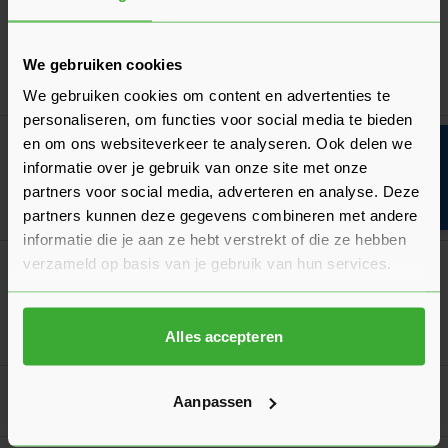
Koramic Vorstenhoed 5500
Verkrijgbaar in 27 kleuren
We gebruiken cookies
Ga naa
129,25
Vanaf
per stuk
We gebruiken cookies om content en advertenties te
personaliseren, om functies voor social media te bieden
Koramic Halfronde Vorst Vario
en om ons websiteverkeer te analyseren. Ook delen we
Bouwvakinfo
Verkrijgbaar in 26 kleuren
informatie over je gebruik van onze site met onze
partners voor social media, adverteren en analyse. Deze
Ga naa
10,96
Vanaf
per stuk
partners kunnen deze gegevens combineren met andere
informatie die je aan ze hebt verstrekt of die ze hebben
verzameld op basis van je gebruik van hun services.
Koramic Halfronde Begin-/Eindvorst Vario
Verkrijgbaar in 26 kleuren
Ga naa
45,90
Alles accepteren
Vanaf
per stuk
Goed voorbereid aan de slag
Aanpassen