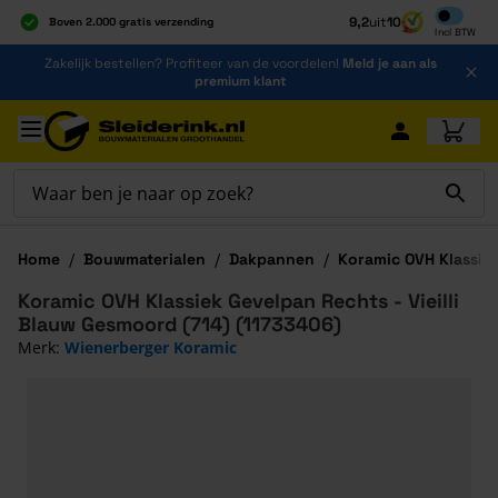
Inclusief b
9,2
uit
10
Boven 2.000 gratis verzending
Incl
BTW
Al 40 jaar dé specialist
Ga naar de inhoud
Zakelijk bestellen? Profiteer van de voordelen!
Meld je aan als
Alles onder één dak
premium klant
Ga naar hoofdinhoud
Home
/
Bouwmaterialen
/
Dakpannen
/
Koramic OVH Klassie
Koramic OVH Klassiek Gevelpan Rechts - Vieilli
Blauw Gesmoord (714) (11733406)
Merk:
Wienerberger Koramic