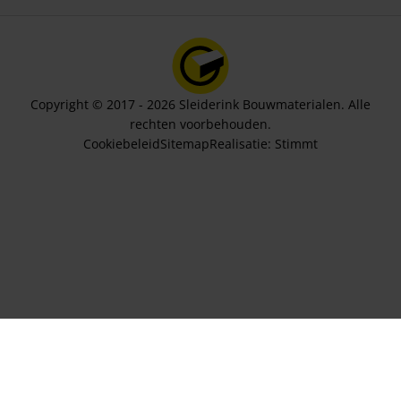
Copyright © 2017 - 2026 Sleiderink Bouwmaterialen. Alle
rechten voorbehouden.
Cookiebeleid
Sitemap
Realisatie:
Stimmt
Aantal stuks
28,79
In winkelwagen