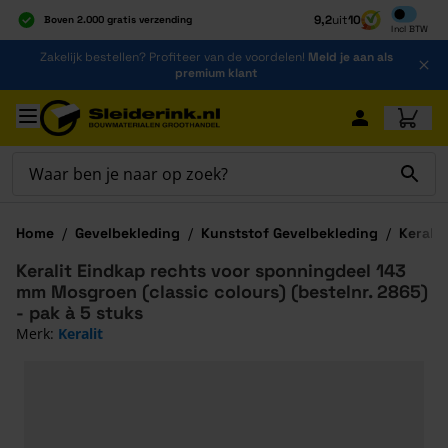
Inclusief b
9,2
uit
10
Boven 2.000 gratis verzending
Incl
BTW
Al 40 jaar dé specialist
Ga naar de inhoud
Zakelijk bestellen? Profiteer van de voordelen!
Meld je aan als
Alles onder één dak
premium klant
Ga naar hoofdinhoud
Home
/
Gevelbekleding
/
Kunststof Gevelbekleding
/
Keralit
Keralit Eindkap rechts voor sponningdeel 143
mm Mosgroen (classic colours) (bestelnr. 2865)
- pak à 5 stuks
Merk:
Keralit