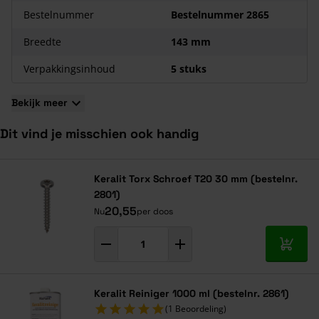
Bestelnummer
Bestelnummer 2865
De panelen zijn eventueel op maat gezaagd leverbaar
Door de lange levensduur en minder gebruik van verf
Breedte
143 mm
bijzonder milieuvriendelijk
Verpakkingsinhoud
5 stuks
Bekijk meer
Dit vind je misschien ook handig
Navigeren door de elementen van de carrousel is mogelijk met de ta
Druk om carrousel over te slaan
Druk op om naar carrouselnavigatie te gaan
Keralit Torx Schroef T20 30 mm (bestelnr.
2801)
20,55
Nu
per doos
In mij
Keralit Reiniger 1000 ml (bestelnr. 2861)
(1 Beoordeling)