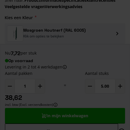
Snel naar:
Productinformatie
Specificaties
Klantrecensies
Veelgestelde vragen
Verwerkingsadvies
Kies een Kleur
Mosgroen Houtnerf (RAL 6005)
Klik om opties te bekijken
7,72
Nu
per stuk
Op voorraad
Levering in 2 tot 4 werkdagen
Aantal pakken
Aantal stuks
=
38,62
incl. btw (Excl. verzendkosten)
In mijn winkelwagen