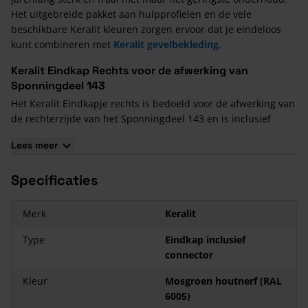
Het uitgebreide pakket aan hulpprofielen en de vele
beschikbare Keralit kleuren zorgen ervoor dat je eindeloos
kunt combineren met
Keralit gevelbekleding
.
Keralit Eindkap Rechts voor de afwerking van
Sponningdeel 143
Het Keralit Eindkapje rechts is bedoeld voor de afwerking van
de rechterzijde van het Sponningdeel 143 en is inclusief
Connector.
Lees hier
hoe je de
Keralit
panelen verwerkt.
Lees meer
De voordelen van Keralit:
De toepassing van Keralit gevelpanelen en dakrandpanelen
Specificaties
kent een groot aantal belangrijke voordelen:
Het materiaal is onderhoudsarm
Merk
Keralit
Je hoeft nooit meer te schilderen
Type
Eindkap inclusief
Een keur aan klassieke en eigentijdse kleuren en dessins zijn
connector
beschikbaar
Keralit heeft een bijzonder lange levensduur
Kleur
Mosgroen houtnerf (RAL
Het is eenvoudig en solide te monteren
6005)
Het kunststof materiaal is kleurvast en weerbestendig