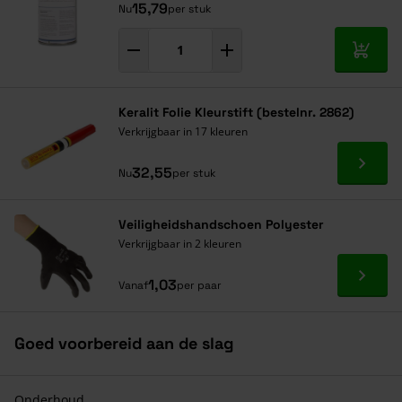
15,79
Nu
per stuk
In mij
Keralit Folie Kleurstift (bestelnr. 2862)
Verkrijgbaar in 17 kleuren
Ga naa
32,55
Nu
per stuk
Veiligheidshandschoen Polyester
Verkrijgbaar in 2 kleuren
Ga naa
1,03
Vanaf
per paar
Goed voorbereid aan de slag
Onderhoud