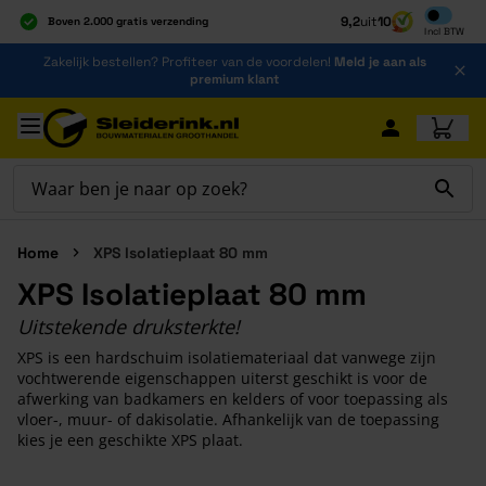
Inclusief b
9,2
uit
10
Boven 2.000 gratis verzending
Incl
BTW
Al 40 jaar dé specialist
Ga naar de inhoud
Zakelijk bestellen? Profiteer van de voordelen!
Meld je aan als
Alles onder één dak
premium klant
Ga naar hoofdinhoud
Home
XPS Isolatieplaat 80 mm
XPS Isolatieplaat 80 mm
Uitstekende druksterkte!
XPS is een hardschuim isolatiemateriaal dat vanwege zijn
vochtwerende eigenschappen uiterst geschikt is voor de
afwerking van badkamers en kelders of voor toepassing als
vloer-, muur- of dakisolatie. Afhankelijk van de toepassing
kies je een geschikte XPS plaat.
Druk om carrousel over te slaan