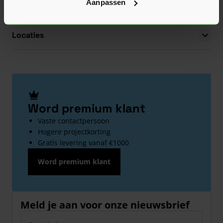
Aanpassen
Voorwaarden
Locaties
Word premium klant
Vaste contactpersoon
Hogere projectkorting
Gratis levering vanaf €1000
Word premium klant
Meld je aan voor onze nieuwsbrief
E-mailadres