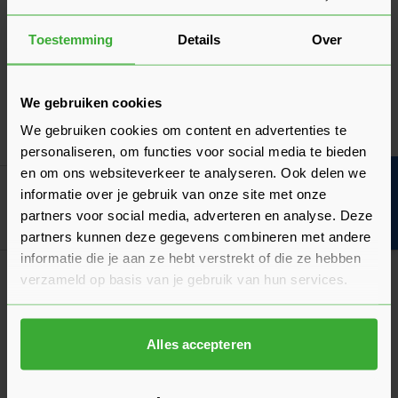
1250x600 mm. De isolatieplaat is 8 cm dik en dankzij zijn
drukvastheid uitstekend te belopen. De platen worden
Toestemming
Details
Over
verpakt per pak van 3,75 m² en hebben een uitstekende Rd
waarde van 2,25 m² K/W.
We gebruiken cookies
We gebruiken cookies om content en advertenties te
personaliseren, om functies voor social media te bieden
en om ons websiteverkeer te analyseren. Ook delen we
Bouwvakinfo
informatie over je gebruik van onze site met onze
Alles voor bouwend Nederland.
partners voor social media, adverteren en analyse. Deze
Boven 2.000 gratis verzending
Al 40 jaar dé specialist
Alles on
partners kunnen deze gegevens combineren met andere
Boven 2.000 gratis verzending
Al 40 jaar dé specialist
Alles on
informatie die je aan ze hebt verstrekt of die ze hebben
verzameld op basis van je gebruik van hun services.
Assortiment
Alles accepteren
Klantenservice