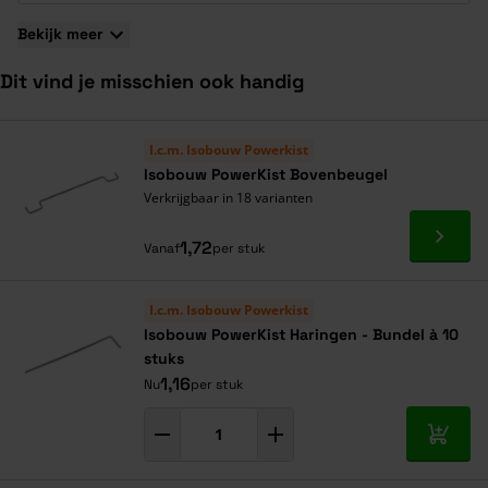
Betere beloopbaarheid dankzij afgeschuinde randen.
De bodemplaten worden geleverd per pak van 4 stuks.
Bekijk meer
Dit vind je misschien ook handig
Navigeren door de elementen van de carrousel is mogelijk met de ta
Druk om carrousel over te slaan
Druk op om naar carrouselnavigatie te gaan
I.c.m. Isobouw Powerkist
Isobouw PowerKist Bovenbeugel
Verkrijgbaar in 18 varianten
Ga naa
1,72
Vanaf
per stuk
I.c.m. Isobouw Powerkist
Isobouw PowerKist Haringen - Bundel à 10
stuks
1,16
Nu
per stuk
In mij