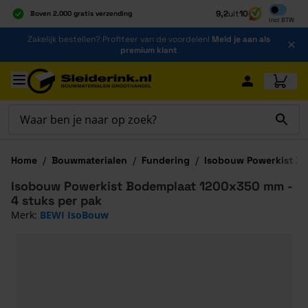
Inclusief b
9,2
uit
10
Boven 2.000 gratis verzending
Incl
BTW
Al 40 jaar dé specialist
Ga naar de inhoud
Zakelijk bestellen? Profiteer van de voordelen!
Meld je aan als
Alles onder één dak
premium klant
Ga naar hoofdinhoud
Home
/
Bouwmaterialen
/
Fundering
/
Isobouw Powerkist B
Isobouw Powerkist Bodemplaat 1200x350 mm -
4 stuks per pak
Merk:
BEWI IsoBouw