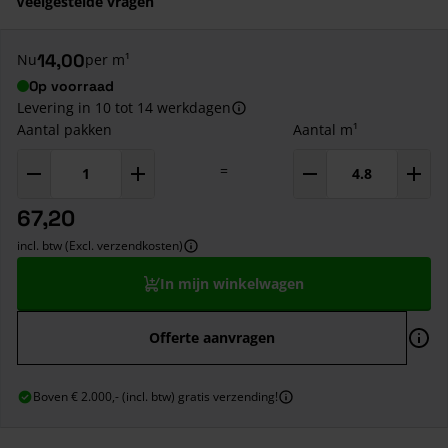
Veelgestelde vragen
14,00
Nu
per m¹
Op voorraad
Levering in 10 tot 14 werkdagen
Aantal pakken
Aantal m¹
=
67,20
incl. btw (Excl. verzendkosten)
In mijn winkelwagen
Offerte aanvragen
Boven € 2.000,- (incl. btw) gratis verzending!