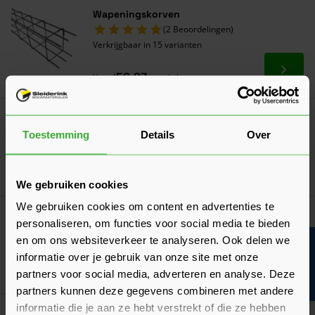
Wapeningskorven
(2 Beoordelingen)
Verkrijgbaar in 15 varianten
Ga naa
56,87
Vanaf
per stuk
Isobouw Powerkist Zijwand 1200x400 mm
6,13
Toestemming
Details
Over
Nu
per m¹
In mij
We gebruiken cookies
We gebruiken cookies om content en advertenties te
Isobouw Powerkist Zijwand 1200x500 mm
personaliseren, om functies voor social media te bieden
8,49
Nu
per m¹
en om ons websiteverkeer te analyseren. Ook delen we
Bouwvakinfo
informatie over je gebruik van onze site met onze
In mij
partners voor social media, adverteren en analyse. Deze
partners kunnen deze gegevens combineren met andere
informatie die je aan ze hebt verstrekt of die ze hebben
Meest gekocht!
Bouwvakdeals ☀️