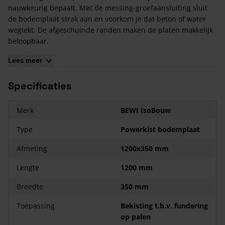
nauwkeurig bepaalt. Met de messing-groefaansluiting sluit
de bodemplaat strak aan en voorkom je dat beton of water
weglekt. De afgeschuinde randen maken de platen makkelijk
beloopbaar.
Combineer deze bodemplaat met de
zijwanden
van Isobouw
Lees meer
voor een complete Powerkist funderingsbekisting.
Kemerken van de IsoBouw PowerKist bodemplaat
Specificaties
1200x350 mm
De bodemplaat heeft een afmeting van 1200x350 mm.
Merk
BEWI IsoBouw
Uitstekend bestand tegen hoge betonbelasting door
Type
Powerkist bodemplaat
geïntegreerde PS-wapening. Onderbeugels en
zandaanvulling zijn daarom NIET nodig.
Afmeting
1200x350 mm
Gemakkelijk te plaatsen dankzij handige geïntegreerde
piketgaten.
Lengte
1200 mm
Geen verschuivingen door extra ondersteuning in het
Breedte
350 mm
midden.
Geen wegvloeien van beton of lekwater door stevige messing-
Toepassing
Bekisting t.b.v. fundering
groefaansluiting.
op palen