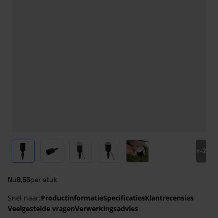
View larger image
View larger image
View larger image
View larger image
View larger image
+
-2
Nu
8,55
per stuk
Snel naar:
Productinformatie
Specificaties
Klantrecensies
Veelgestelde vragen
Verwerkingsadvies