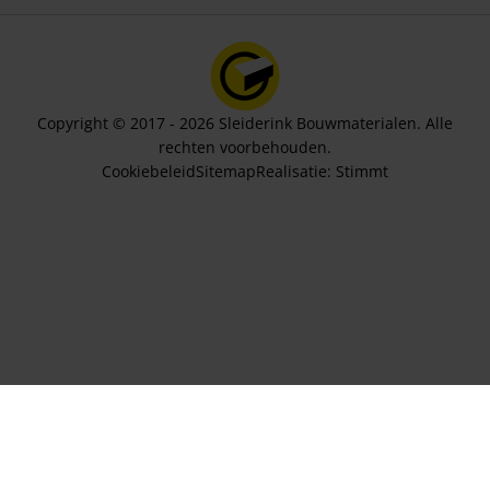
Copyright © 2017 - 2026 Sleiderink Bouwmaterialen. Alle
rechten voorbehouden.
Cookiebeleid
Sitemap
Realisatie:
Stimmt
Aantal stuks
8,55
In winkelwagen