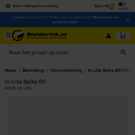
Inclusief b
9,2
uit
10
Boven 2.000 gratis verzending
Incl
BTW
Al 40 jaar dé specialist
Ga naar de inhoud
Zakelijk bestellen? Profiteer van de voordelen!
Meld je aan als
Alles onder één dak
premium klant
Ga naar hoofdinhoud
Home
/
Bestrating
/
Tuinverlichting
/
In-Lite Spike 60 (1070
In-Lite Spike 60
Merk:
In-Lite