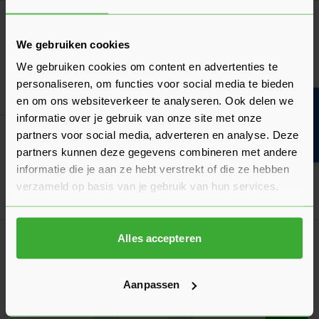
Korting? Vraag offerte aan!
In-Lite Luna (10104180)
We gebruiken cookies
117,80
Nu
per stuk
We gebruiken cookies om content en advertenties te
personaliseren, om functies voor social media te bieden
In mij
en om ons websiteverkeer te analyseren. Ook delen we
Bouwvakinfo
informatie over je gebruik van onze site met onze
Korting? Vraag offerte aan!
partners voor social media, adverteren en analyse. Deze
In-lite PUCK
partners kunnen deze gegevens combineren met andere
Verkrijgbaar in 2 kleuren
informatie die je aan ze hebt verstrekt of die ze hebben
verzameld op basis van je gebruik van hun services.
Ga naa
118,75
Nu
per stuk
Alles accepteren
Korting? Vraag offerte aan!
In-lite Big Flux Asymmetric (10103240)
132,05
Nu
per stuk
Aanpassen
In mij