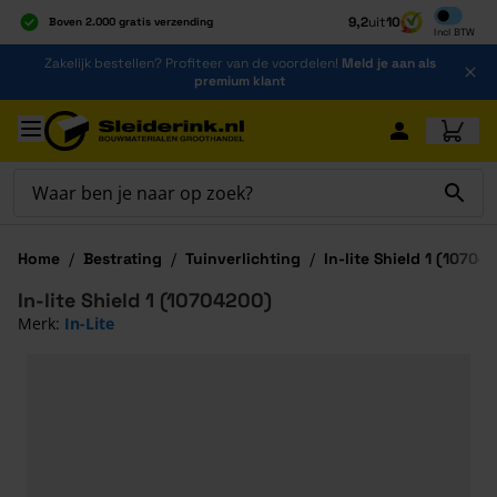
Inclusief b
9,2
uit
10
Boven 2.000 gratis verzending
Incl
BTW
Al 40 jaar dé specialist
Ga naar de inhoud
Zakelijk bestellen? Profiteer van de voordelen!
Meld je aan als
Alles onder één dak
premium klant
Ga naar hoofdinhoud
Home
/
Bestrating
/
Tuinverlichting
/
In-lite Shield 1 (10704
In-lite Shield 1 (10704200)
Merk:
In-Lite