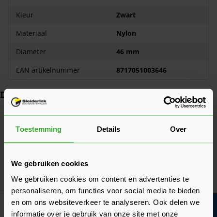
Kleur
Zwart
Materiaal
Nylon
Diameter
46 mm
EAN artikelnummer
8717051003646
Dit vind je misschien ook handig
Navigeren door de elementen van de carrousel is mogelijk met de ta
Druk om carrousel over te slaan
Druk op om naar carrouselnavigatie te gaan
Korting? Vraag offerte aan!
Toestemming
Details
Over
In-lite Mini Scope (10400601)
94,05
Nu
per stuk
We gebruiken cookies
In mij
We gebruiken cookies om content en advertenties te
personaliseren, om functies voor social media te bieden
en om ons websiteverkeer te analyseren. Ook delen we
In-Lite CC-2 Cable Connector
informatie over je gebruik van onze site met onze
(Kabelverbinder) (10600705)