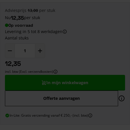
Adviesprijs
13,00
per stuk
12,35
Nu
per stuk
Op voorraad
Levering in 5 tot 8 werkdagen
Aantal stuks
12,35
incl. btw (Excl. verzendkosten)
In mijn winkelwagen
Offerte aanvragen
In-Lite: Gratis verzending vanaf € 250,- (incl. btw)