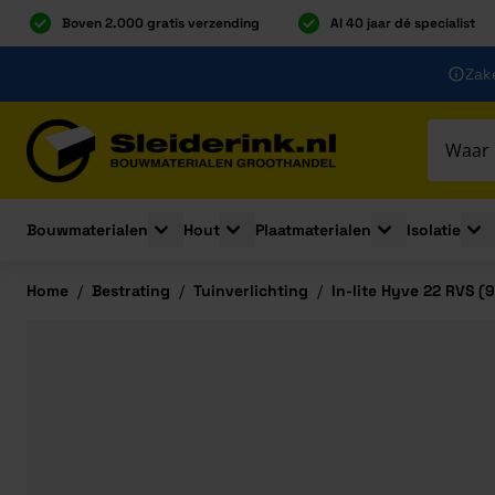
Boven 2.000 gratis verzending
Al 40 jaar dé specialist
Ga naar de inhoud
Zake
Ga naar hoofdinhoud
Bouwmaterialen
Hout
Plaatmaterialen
Isolatie
Toggle submenu for Bouwmaterialen
Toggle submenu for Hout
Toggle submenu 
Togg
Home
/
Bestrating
/
Tuinverlichting
/
In-lite Hyve 22 RVS (