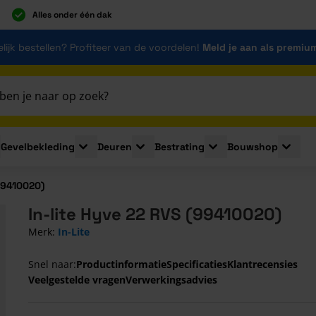
Alles onder één dak
lijk bestellen? Profiteer van de voordelen!
Meld je aan als premiu
Gevelbekleding
Deuren
Bestrating
Bouwshop
for Plaatmaterialen
le submenu for Isolatie
Toggle submenu for Gevelbekleding
Toggle submenu for Deuren
Toggle submenu for Be
Toggle 
99410020)
In-lite Hyve 22 RVS (99410020)
Merk:
In-Lite
Snel naar:
Productinformatie
Specificaties
Klantrecensies
Veelgestelde vragen
Verwerkingsadvies