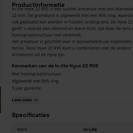
Productinformatie
In-lite Hyve 22 RVS is een subtiel armatuur met een diamete
22 mm. De grondspot is afgewerkt met een RVS ring, waardo
ook geplaatst kan worden in houten ondergrond. De Hyve 22
geeft 's avonds een sfeervol en warm licht, dat door de lens
honingraatstructuur niet verblindt.
Het armatuur is geschikt voor in bijvoorbeeld uw traptreden 
terras. Deze Hyve 22 RVS kunt u combineren met de andere
armaturen uit de Hyve-lijn.
Kenmerken van de In-lite Hyve 22 RVS
Met honingraatstructuur
Afgewerkt met RVS ring
5 jaar garantie
arger image
Energiezuinig en duurzaam
Lees meer
Specificaties
Merk
In-Lite