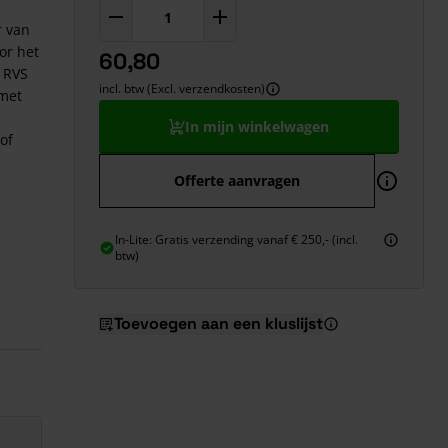
r van
or het
60,80
 RVS
incl. btw (Excl. verzendkosten)
 met
In mijn winkelwagen
of
Offerte aanvragen
In-Lite: Gratis verzending vanaf € 250,- (incl.
btw)
Toevoegen aan een kluslijst