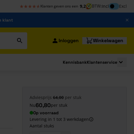
★★★★★
★★★★★
Inclusief bt
9,2
BTW:
Incl
Excl
Klanten geven ons een
m klant
Inloggen
Winkelwagen
Kennisbank
Klantenservice
strating
submenu for Bouwshop
Toggle 
Adviesprijs
64,00
per stuk
60,80
Nu
per stuk
Op voorraad
Levering in 1 tot 3 werkdagen
Aantal stuks