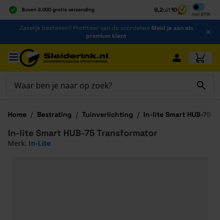
Inclusief b
9,2
uit
10
Boven 2.000 gratis verzending
Incl
BTW
Al 40 jaar dé specialist
Ga naar de inhoud
Zakelijk bestellen? Profiteer van de voordelen!
Meld je aan als
Alles onder één dak
premium klant
Ga naar hoofdinhoud
Home
/
Bestrating
/
Tuinverlichting
/
In-lite Smart HUB-75 T
In-lite Smart HUB-75 Transformator
Merk:
In-Lite