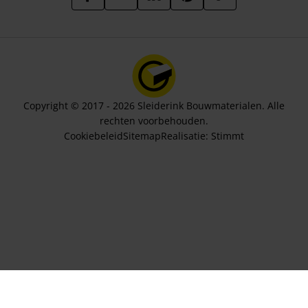
Copyright © 2017 - 2026 Sleiderink Bouwmaterialen. Alle
rechten voorbehouden.
Cookiebeleid
Sitemap
Realisatie:
Stimmt
Aantal stuks
227,05