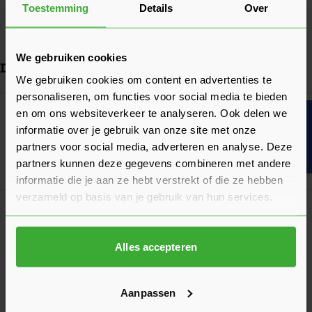
Installatiewaarde
75 VA
Toestemming
Details
Over
Bekijk meer
We gebruiken cookies
Dit vind je misschien ook handig
We gebruiken cookies om content en advertenties te
personaliseren, om functies voor social media te bieden
Navigeren door de elementen van de carrousel is mogelijk met de ta
Druk om carrousel over te slaan
Druk op om naar carrouselnavigatie te gaan
In-lite Move-EXT CORD 5MTR (10600606)
en om ons websiteverkeer te analyseren. Ook delen we
Bouwvakinfo
32,30
Nu
per stuk
informatie over je gebruik van onze site met onze
partners voor social media, adverteren en analyse. Deze
partners kunnen deze gegevens combineren met andere
In mij
informatie die je aan ze hebt verstrekt of die ze hebben
verzameld op basis van je gebruik van hun services.
Korting? Vraag offerte aan!
In-lite Smart HUB-150 transformator
(10500602)
Alles accepteren
388,55
Nu
per stuk
Aanpassen
In mij