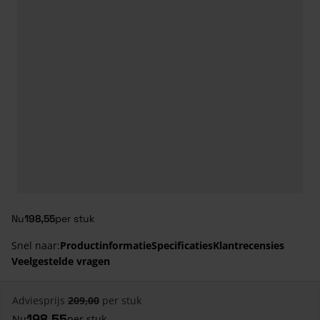
Nu
198,55
per stuk
Snel naar:
Productinformatie
Specificaties
Klantrecensies
Veelgestelde vragen
Adviesprijs
209,00
per stuk
198,55
Nu
per stuk