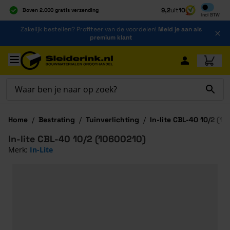
Inclusief b
9,2
uit
10
Boven 2.000 gratis verzending
Incl
BTW
Al 40 jaar dé specialist
Ga naar de inhoud
Zakelijk bestellen? Profiteer van de voordelen!
Meld je aan als
Alles onder één dak
premium klant
Ga naar hoofdinhoud
Home
/
Bestrating
/
Tuinverlichting
/
In-lite CBL-40 10/2 (1
In-lite CBL-40 10/2 (10600210)
Merk:
In-Lite