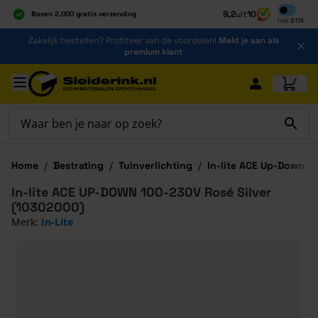
Inclusief b
9,2
uit
10
Boven 2.000 gratis verzending
Incl
BTW
Al 40 jaar dé specialist
Ga naar de inhoud
Zakelijk bestellen? Profiteer van de voordelen!
Meld je aan als
Alles onder één dak
premium klant
Ga naar hoofdinhoud
Home
/
Bestrating
/
Tuinverlichting
/
In-lite ACE Up-Down 1
In-lite ACE UP-DOWN 100-230V Rosé Silver
(10302000)
Merk:
In-Lite