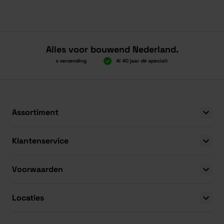
Alles voor bouwend Nederland.
Boven 2.000 gratis verzending
Al 40 jaar dé specialist
Alles ond
Boven 2.000 gratis verzending
Al 40 jaar dé specialist
Alles ond
Assortiment
Klantenservice
Voorwaarden
Locaties