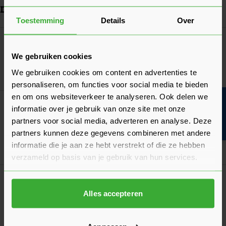
Dit vind je misschien ook handig
Toestemming
Details
Over
Navigeren door de elementen van de carrousel is mogelijk met de ta
Druk om carrousel over te slaan
Druk op om naar carrouselnavigatie te gaan
In-lite ACE Lens
Verkrijgbaar in 2 varianten
We gebruiken cookies
We gebruiken cookies om content en advertenties te
Ga naa
12,35
Nu
per stuk
personaliseren, om functies voor social media te bieden
en om ons websiteverkeer te analyseren. Ook delen we
Bouwvakinfo
Korting? Vraag offerte aan!
informatie over je gebruik van onze site met onze
In-lite ACE
partners voor social media, adverteren en analyse. Deze
Verkrijgbaar in 4 kleuren
partners kunnen deze gegevens combineren met andere
informatie die je aan ze hebt verstrekt of die ze hebben
Ga naa
189,05
Vanaf
per stuk
verzameld op basis van je gebruik van hun services.
In-lite Shutter 2 (100-230V) (10704100)
12,35
Nu
per stuk
Alles accepteren
In mij