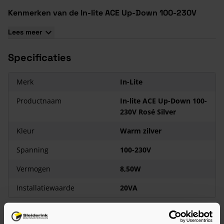
Kenmerken van de In-lite ACE Up-Down 100-230V
Niet verblindend
Lees meer
5 jaar garantie
Uit te breiden met ACE-accessoires
Specificaties
Verkrijgbaar in vijf kleuren
Merk
In-Lite
Productnaam
In-lite ACE Up-Down 100-
230V Rosé Silver
Kleur
Warm zilver
Spanning
100-230V
Vermogen
8,50W
Installatiewaarde
20VA
Bekijk meer