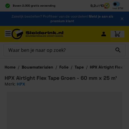
Inclusief b
9,2
uit
10
Boven 2.000 gratis verzending
Incl
BTW
Al 40 jaar dé specialist
Ga naar de inhoud
Zakelijk bestellen? Profiteer van de voordelen!
Meld je aan als
Alles onder één dak
premium klant
Ga naar hoofdinhoud
Home
/
Bouwmaterialen
/
Folie
/
Tape
/
HPX Airtight Flex T
HPX Airtight Flex Tape Groen - 60 mm x 25 m¹
Merk:
HPX