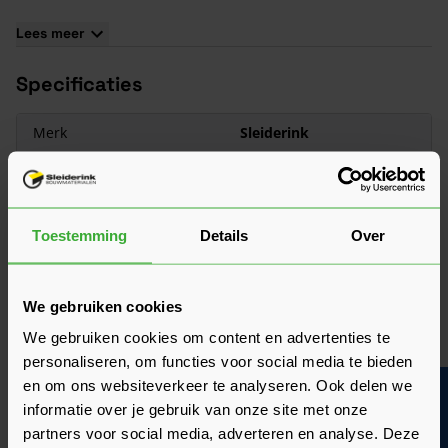
Lengte: 25 meter.
Lees meer
Merk: HPX
Specificaties
Merk
Sleiderink
Type
Tape
Afmeting
60 mm x 25 m¹
Toestemming
Details
Over
Lengte
50 meter
Breedte
60 mm
We gebruiken cookies
Dikte
0.25 mm
We gebruiken cookies om content en advertenties te
personaliseren, om functies voor social media te bieden
Bekijk meer
en om ons websiteverkeer te analyseren. Ook delen we
Bouwvakinfo
informatie over je gebruik van onze site met onze
partners voor social media, adverteren en analyse. Deze
Goed voorbereid aan de slag