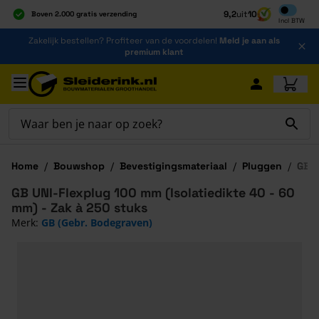
Inclusief b
9,2
uit
10
Boven 2.000 gratis verzending
Incl
BTW
Al 40 jaar dé specialist
Ga naar de inhoud
Zakelijk bestellen? Profiteer van de voordelen!
Meld je aan als
Alles onder één dak
premium klant
Ga naar hoofdinhoud
Home
/
Bouwshop
/
Bevestigingsmateriaal
/
Pluggen
/
GB U
GB UNI-Flexplug 100 mm (Isolatiedikte 40 - 60
mm) - Zak à 250 stuks
Merk:
GB (Gebr. Bodegraven)