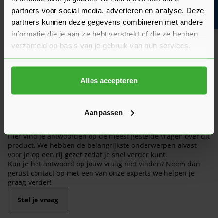
Bouwvakinfo
partners voor social media, adverteren en analyse. Deze
Hier lees je de ervaringen van andere klanten met dit
partners kunnen deze gegevens combineren met andere
product. Hun feedback helpt je om een goed beeld te krijgen
informatie die je aan ze hebt verstrekt of die ze hebben
van de kwaliteit en het gebruiksgemak.
verzameld op basis van je gebruik van hun services.
Heb je zelf ervaring met dit product? Laat dan vooral een
review achter, zo help je anderen met jouw mening en
Alles accepteren
dragen we samen bij aan een nog beter aanbod.
Beoordeling schrijven
Aanpassen
Veelgestelde vragen
Hier vind je antwoorden op de meest gestelde vragen over dit
product. We hebben de belangrijkste onderwerpen alvast
voor je op een rij gezet zodat je snel verder kunt.
Kun je het antwoord op jouw vraag niet vinden? Neem dan
gerust contact op met een van onze experts we helpen je
graag verder!
Stel je vraag