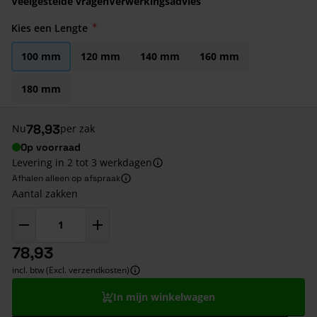
Veelgestelde vragen
Verwerkingsadvies
Kies een Lengte
100 mm
120 mm
140 mm
160 mm
180 mm
78,93
Nu
per zak
Op voorraad
Levering in 2 tot 3 werkdagen
Afhalen alleen op afspraak
Aantal zakken
78,93
incl. btw (Excl. verzendkosten)
In mijn winkelwagen