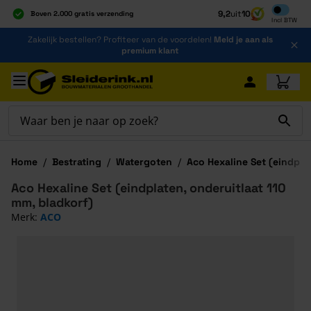
Inclusief b
9,2
uit
10
Boven 2.000 gratis verzending
Incl
BTW
Al 40 jaar dé specialist
Ga naar de inhoud
Zakelijk bestellen? Profiteer van de voordelen!
Meld je aan als
Alles onder één dak
premium klant
Ga naar hoofdinhoud
Home
/
Bestrating
/
Watergoten
/
Aco Hexaline Set (eindpla
Aco Hexaline Set (eindplaten, onderuitlaat 110
mm, bladkorf)
Merk:
ACO