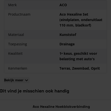
Merk
ACO
Productnaam
Aco Hexaline Set
(eindplaten, onderuitlaat
110 mm, bladkorf)
Materiaal
Kunststof
Toepassing
Drainage
Kwaliteit
1ᵉ keus, geschikt voor
belasting met auto's
Kenmerken
Terras, Zwembad, Oprit
Bekijk meer
Dit vind je misschien ook handig
Navigeren door de elementen van de carrousel is mogelijk met de ta
Druk om carrousel over te slaan
Druk op om naar carrouselnavigatie te gaan
Aco Hexaline Hoekblokverbinding