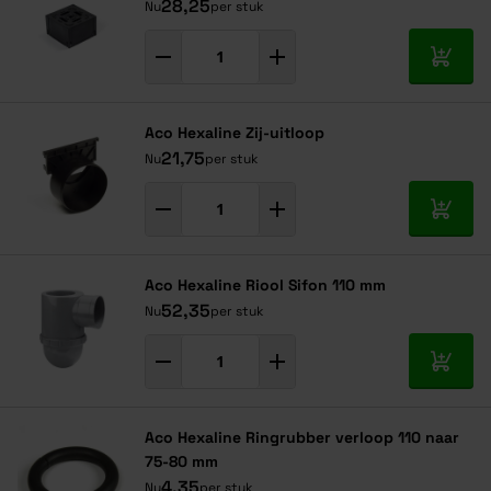
28,25
Nu
per stuk
In mij
Aco Hexaline Zij-uitloop
21,75
Nu
per stuk
In mij
Aco Hexaline Riool Sifon 110 mm
52,35
Nu
per stuk
In mij
Aco Hexaline Ringrubber verloop 110 naar
75-80 mm
4,35
Nu
per stuk