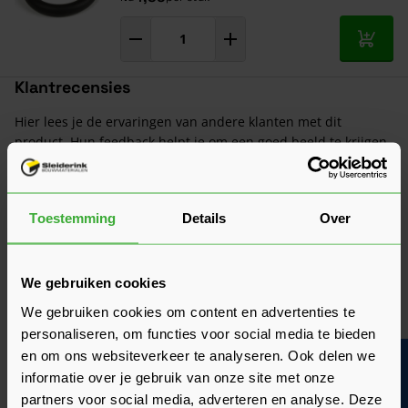
In mij
Klantrecensies
Hier lees je de ervaringen van andere klanten met dit
product. Hun feedback helpt je om een goed beeld te krijgen
van de kwaliteit en het gebruiksgemak.
Heb je zelf ervaring met dit product? Laat dan vooral een
Toestemming
Details
Over
review achter, zo help je anderen met jouw mening en
dragen we samen bij aan een nog beter aanbod.
Beoordeling schrijven
We gebruiken cookies
We gebruiken cookies om content en advertenties te
Veelgestelde vragen
personaliseren, om functies voor social media te bieden
Hier vind je antwoorden op de meest gestelde vragen over dit
en om ons websiteverkeer te analyseren. Ook delen we
Bouwvakinfo
product. We hebben de belangrijkste onderwerpen alvast
informatie over je gebruik van onze site met onze
voor je op een rij gezet zodat je snel verder kunt.
Kun je het antwoord op jouw vraag niet vinden? Neem dan
partners voor social media, adverteren en analyse. Deze