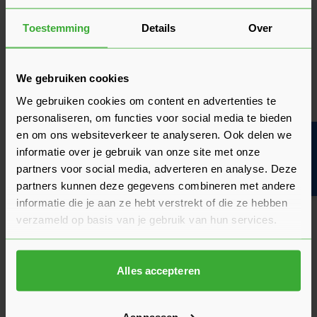
Media
Toestemming
Details
Over
Video 1 - Betonstenen
We gebruiken cookies
Betonsteen is een steensoort gemaakt van cement, zand en
water. Vaak is er nog een natuurlijke kleurstof aan
We gebruiken cookies om content en advertenties te
toegevoegd. Betonsteen is in verschillende kleuren en maten
personaliseren, om functies voor social media te bieden
verkrijgbaar. Omdat beton op verschillende manieren
en om ons websiteverkeer te analyseren. Ook delen we
Bouwvakinfo
bewerkt kan worden, kun je er allerlei verschillende sferen
informatie over je gebruik van onze site met onze
mee creëren. Zo zijn er geslepen, geborstelde, gestraalde en
partners voor social media, adverteren en analyse. Deze
gewassen betontegels verkrijgbaar. Betontegels zijn
partners kunnen deze gegevens combineren met andere
betaalbaar, gaan lang mee en zijn redelijk eenvoudig zelf te
informatie die je aan ze hebt verstrekt of die ze hebben
leggen. Naast betonnen stenen, tegels en muurelementen
kun je ook stapelblokken, traptreden en bloembakken van
verzameld op basis van je gebruik van hun services.
beton in je tuin plaatsen. Gebruik je betontegels voor een
pad of oprit, dan moeten de tegels minimaal zes centimeter
dik zijn, anders breken ze.
Alles accepteren
Aanpassen