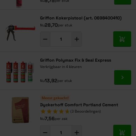
9,75
Nu
per stuk
Griffon Kokerpistool (art. 0698400410)
28,70
Nu
per stuk
In mij
Griffon Polymax Fix & Seal Express
Verkrijgbaar in 4 kleuren
Ga naa
13,92
Nu
per stuk
Meest gekocht!
Dyckerhoff Comfort Portland Cement
(3 Beoordelingen)
7,56
Nu
per zak
In mij