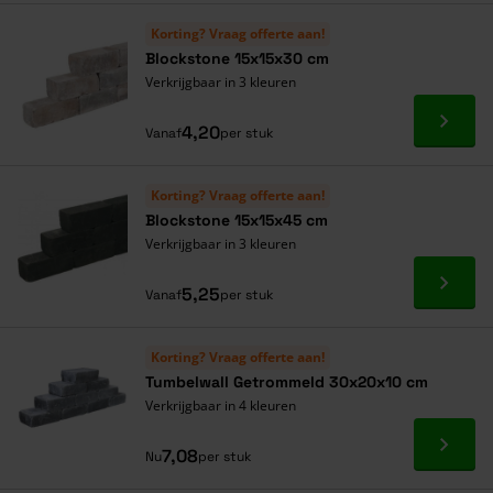
Korting? Vraag offerte aan!
Blockstone 15x15x30 cm
Verkrijgbaar in 3 kleuren
Ga naa
4,20
Vanaf
per stuk
Korting? Vraag offerte aan!
Blockstone 15x15x45 cm
Verkrijgbaar in 3 kleuren
Ga naa
5,25
Vanaf
per stuk
Korting? Vraag offerte aan!
Tumbelwall Getrommeld 30x20x10 cm
Verkrijgbaar in 4 kleuren
Ga naa
7,08
Nu
per stuk