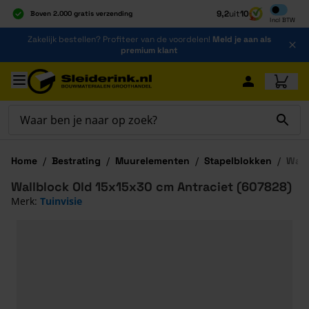
Inclusief b
9,2
uit
10
Boven 2.000 gratis verzending
Incl
BTW
Al 40 jaar dé specialist
Ga naar de inhoud
Zakelijk bestellen? Profiteer van de voordelen!
Meld je aan als
Alles onder één dak
premium klant
Ga naar hoofdinhoud
Home
/
Bestrating
/
Muurelementen
/
Stapelblokken
/
Wall
Wallblock Old 15x15x30 cm Antraciet (607828)
Merk:
Tuinvisie