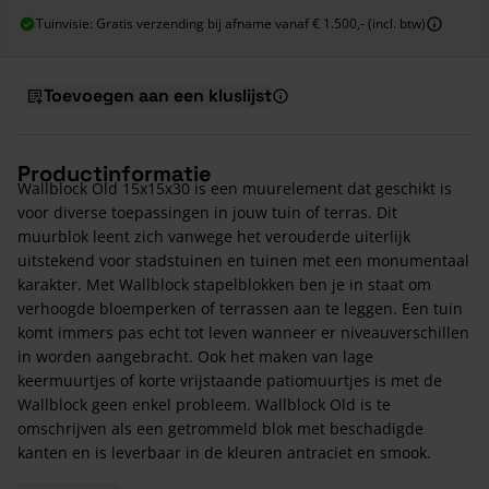
Tuinvisie: Gratis verzending bij afname vanaf € 1.500,- (incl. btw)
Toevoegen aan een kluslijst
Productinformatie
Wallblock Old 15x15x30 is een muurelement dat geschikt is
voor diverse toepassingen in jouw tuin of terras. Dit
muurblok leent zich vanwege het verouderde uiterlijk
uitstekend voor stadstuinen en tuinen met een monumentaal
karakter. Met Wallblock stapelblokken ben je in staat om
verhoogde bloemperken of terrassen aan te leggen. Een tuin
komt immers pas echt tot leven wanneer er niveauverschillen
in worden aangebracht. Ook het maken van lage
keermuurtjes of korte vrijstaande patiomuurtjes is met de
Wallblock geen enkel probleem. Wallblock Old is te
omschrijven als een getrommeld blok met beschadigde
kanten en is leverbaar in de kleuren antraciet en smook.
Wallblocks kunnen zowel worden verlijmd als gemetseld.