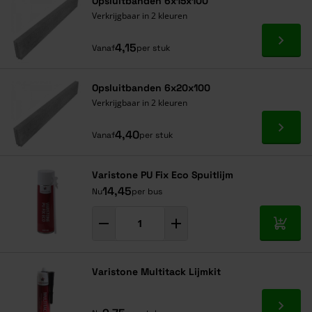
Opsluitbanden 6x15x100
Verkrijgbaar in 2 kleuren
Ga naa
4,15
Vanaf
per stuk
Opsluitbanden 6x20x100
Verkrijgbaar in 2 kleuren
Ga naa
4,40
Vanaf
per stuk
Varistone PU Fix Eco Spuitlijm
14,45
Nu
per bus
In mij
Varistone Multitack Lijmkit
Ga naa