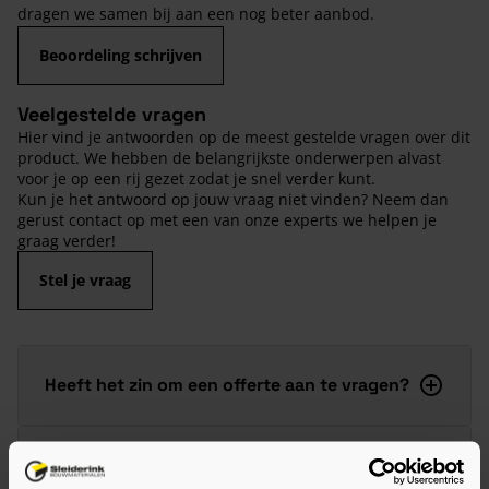
dragen we samen bij aan een nog beter aanbod.
Beoordeling schrijven
Veelgestelde vragen
Hier vind je antwoorden op de meest gestelde vragen over dit
product. We hebben de belangrijkste onderwerpen alvast
voor je op een rij gezet zodat je snel verder kunt.
Kun je het antwoord op jouw vraag niet vinden? Neem dan
gerust contact op met een van onze experts we helpen je
graag verder!
Stel je vraag
Heeft het zin om een offerte aan te vragen?
Wat is de actuele levertijd?