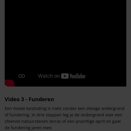
Video 3 - Funderen
Een mooie bestrating is niets zonder een stevige ondergrond
of fundering. In drie stappen leg je de ondergrond voor een
sfeervol natuurstenen terras of een prachtige oprit en gaat
de fundering jaren mee.