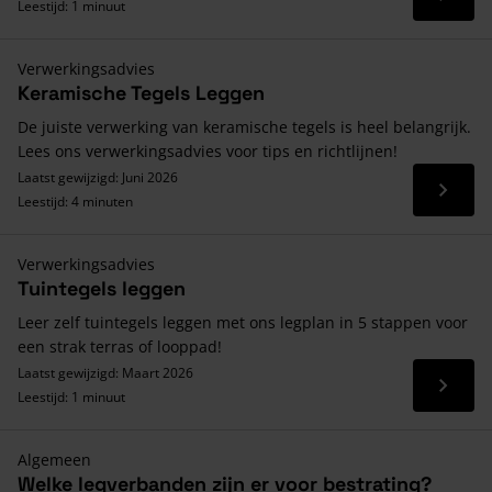
Lees 
Leestijd: 1 minuut
Verwerkingsadvies
Keramische Tegels Leggen
De juiste verwerking van keramische tegels is heel belangrijk.
Lees ons verwerkingsadvies voor tips en richtlijnen!
Laatst gewijzigd: Juni 2026
Lees 
Leestijd: 4 minuten
Verwerkingsadvies
Tuintegels leggen
Leer zelf tuintegels leggen met ons legplan in 5 stappen voor
een strak terras of looppad!
Laatst gewijzigd: Maart 2026
Lees 
Leestijd: 1 minuut
Algemeen
Welke legverbanden zijn er voor bestrating?