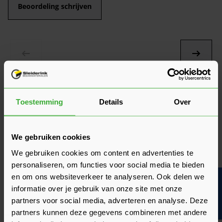
Beoordeling schrijven
10/10
Toestemming
Details
Over
beter kan het niet
Door
Michel
Makkelijk bestellen, duidelijke website. Goede
We gebruiken cookies
communicatie over levering en netjes binnen de
We gebruiken cookies om content en advertenties te
gestelde termijn geleverd.
personaliseren, om functies voor social media te bieden
Mooie kwaliteit
en om ons websiteverkeer te analyseren. Ook delen we
Bouwvakinfo
Zeer weinig breuk
informatie over je gebruik van onze site met onze
Goede prijs/kwaliteit
partners voor social media, adverteren en analyse. Deze
partners kunnen deze gegevens combineren met andere
Veelgestelde vragen