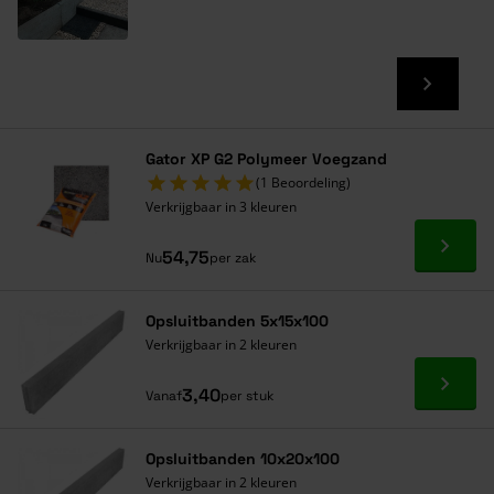
Gator XP G2 Polymeer Voegzand
(1 Beoordeling)
Verkrijgbaar in 3 kleuren
Ga naa
54,75
Nu
per zak
Opsluitbanden 5x15x100
Verkrijgbaar in 2 kleuren
Ga naa
3,40
Vanaf
per stuk
Opsluitbanden 10x20x100
Verkrijgbaar in 2 kleuren