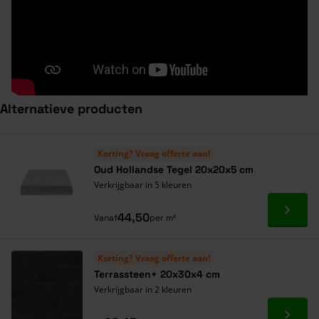
Alternatieve producten
Navigeren door de elementen van de carrousel is mogelijk met de ta
Druk om carrousel over te slaan
Druk op om naar carrouselnavigatie te gaan
Korting? Vraag offerte aan!
Oud Hollandse Tegel 20x20x5 cm
Verkrijgbaar in 5 kleuren
Ga naa
44,50
Vanaf
per m²
Korting? Vraag offerte aan!
Terrassteen+ 20x30x4 cm
Verkrijgbaar in 2 kleuren