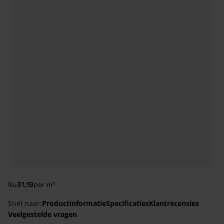
Nu
31,19
per m²
Snel naar:
Productinformatie
Specificaties
Klantrecensies
Veelgestelde vragen