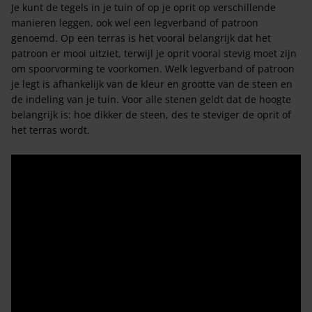
Je kunt de tegels in je tuin of op je oprit op verschillende
manieren leggen, ook wel een legverband of patroon
genoemd. Op een terras is het vooral belangrijk dat het
patroon er mooi uitziet, terwijl je oprit vooral stevig moet zijn
om spoorvorming te voorkomen. Welk legverband of patroon
je legt is afhankelijk van de kleur en grootte van de steen en
de indeling van je tuin. Voor alle stenen geldt dat de hoogte
belangrijk is: hoe dikker de steen, des te steviger de oprit of
het terras wordt.