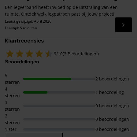
Een legverband heeft invloed op de uitstraling van een
ruimte. Ontdek welk legpatroon past bij jouw project!
Laatst gewijzigd: April 2026
Lees 
Leestijd: 5 minuten
Klantrecensies
9/10
(3 Beoordelingen)
Beoordelingen
5
2 beoordelingen
sterren
4
1 beoordeling
sterren
3
0 beoordelingen
sterren
2
0 beoordelingen
sterren
1 ster
0 beoordelingen