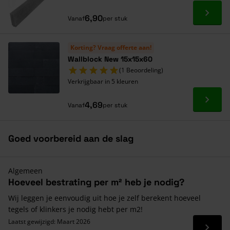
Ga naa
6,90
Vanaf
per stuk
Korting? Vraag offerte aan!
Wallblock New 15x15x60
(1 Beoordeling)
Verkrijgbaar in 5 kleuren
Ga naa
4,69
Vanaf
per stuk
Goed voorbereid aan de slag
Algemeen
Hoeveel bestrating per m² heb je nodig?
Wij leggen je eenvoudig uit hoe je zelf berekent hoeveel
tegels of klinkers je nodig hebt per m2!
Laatst gewijzigd: Maart 2026