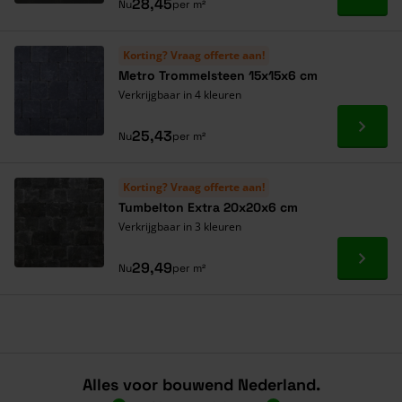
Ga naa
28,45
Nu
per m²
Korting? Vraag offerte aan!
Metro Trommelsteen 15x15x6 cm
Verkrijgbaar in 4 kleuren
Ga naa
25,43
Nu
per m²
Korting? Vraag offerte aan!
Tumbelton Extra 20x20x6 cm
Verkrijgbaar in 3 kleuren
Ga naa
29,49
Nu
per m²
Alles voor bouwend Nederland.