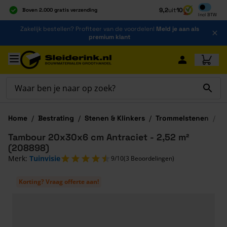
Inclusief b
9,2
uit
10
Boven 2.000 gratis verzending
Incl
BTW
Al 40 jaar dé specialist
Ga naar de inhoud
Zakelijk bestellen? Profiteer van de voordelen!
Meld je aan als
Alles onder één dak
premium klant
Ga naar hoofdinhoud
Home
/
Bestrating
/
Stenen & Klinkers
/
Trommelstenen
/
T
Tambour 20x30x6 cm Antraciet - 2,52 m²
(208898)
Merk:
Tuinvisie
9/10
(3 Beoordelingen)
Korting? Vraag offerte aan!