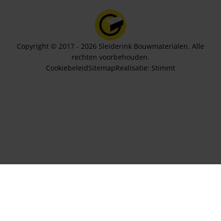
Copyright © 2017 - 2026 Sleiderink Bouwmaterialen. Alle
rechten voorbehouden.
Cookiebeleid
Sitemap
Realisatie:
Stimmt
Aantal lagen
78,60
In winkelwagen