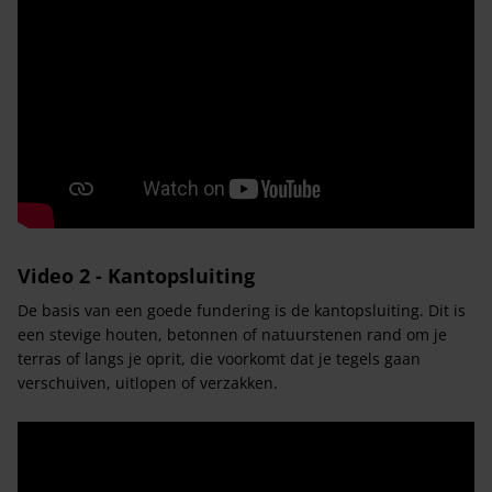
Video 2 - Kantopsluiting
De basis van een goede fundering is de kantopsluiting. Dit is
een stevige houten, betonnen of natuurstenen rand om je
terras of langs je oprit, die voorkomt dat je tegels gaan
verschuiven, uitlopen of verzakken.