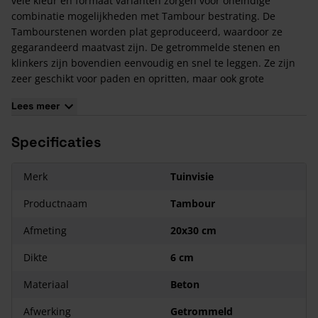
vele kleur en formaat varianten zorgen voor oneindige
combinatie mogelijkheden met Tambour bestrating. De
Tambourstenen worden plat geproduceerd, waardoor ze
gegarandeerd maatvast zijn. De getrommelde stenen en
klinkers zijn bovendien eenvoudig en snel te leggen. Ze zijn
zeer geschikt voor paden en opritten, maar ook grote
oppervlakken als pleinen zijn geen enkel probleem voor deze
Lees meer
robuuste bestrating steen.
Extra informatie bij de aanschaf van Tambour
Specificaties
20x30x6 cm
Tambour bestrating in de maat 20x30x6 cm is verpakt in
Merk
Tuinvisie
pakketten van 168 stuks per pakket (10,08 m²)
Productnaam
Tambour
Aandachtspunten
Afmeting
20x30 cm
De kleur van betonproducten zal na verloop van tijd in meer
of mindere mate wat valer worden. Hierdoor zullen eventuele
Dikte
6 cm
kleurnuances wat naar elkaar toe trekken.
Betonproducten zijn gevoelig voor
kalkuitbloei
. Lees in ons
Materiaal
Beton
blog meer over
kalkuitbloei
.
Afwerking
Getrommeld
Fabrikanten van (sier-)bestrating houden altijd rekening met