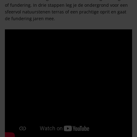
of fundering. In drie stappen leg je de ondergrond voor een
sfeervol natuurstenen terras of een prachtige oprit en gaat
de fundering jaren mee.