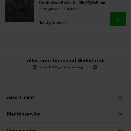
Tumbelton Extra XL 15x22,5x8 cm
Verkrijgbaar in 5 kleuren
Ga naa
43,75
Nu
per m²
Alles voor bouwend Nederland.
Boven 2.000 gratis verzending
Al 40 jaar dé specialist
Boven 2.000 gratis verzending
Al 40 jaar dé specialist
Assortiment
Klantenservice
Voorwaarden