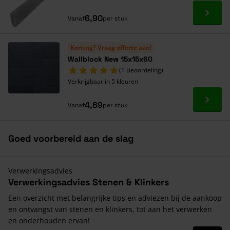
Ga naa
6,90
Vanaf
per stuk
Korting? Vraag offerte aan!
Wallblock New 15x15x60
(1 Beoordeling)
Verkrijgbaar in 5 kleuren
Ga naa
4,69
Vanaf
per stuk
Goed voorbereid aan de slag
Verwerkingsadvies
Verwerkingsadvies Stenen & Klinkers
Een overzicht met belangrijke tips en adviezen bij de aankoop
en ontvangst van stenen en klinkers, tot aan het verwerken
en onderhouden ervan!