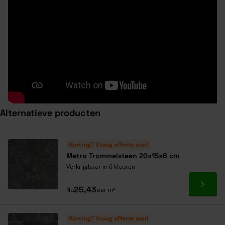
Alternatieve producten
Navigeren door de elementen van de carrousel is mogelijk met de ta
Druk om carrousel over te slaan
Druk op om naar carrouselnavigatie te gaan
Korting? Vraag offerte aan!
Metro Trommelsteen 20x15x6 cm
Verkrijgbaar in 6 kleuren
Ga naa
25,43
Nu
per m²
Korting? Vraag offerte aan!