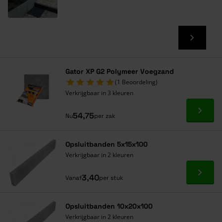
Gator XP G2 Polymeer Voegzand
(1 Beoordeling)
Verkrijgbaar in 3 kleuren
Ga naa
54,75
Nu
per zak
Opsluitbanden 5x15x100
Verkrijgbaar in 2 kleuren
Ga naa
3,40
Vanaf
per stuk
Opsluitbanden 10x20x100
Verkrijgbaar in 2 kleuren