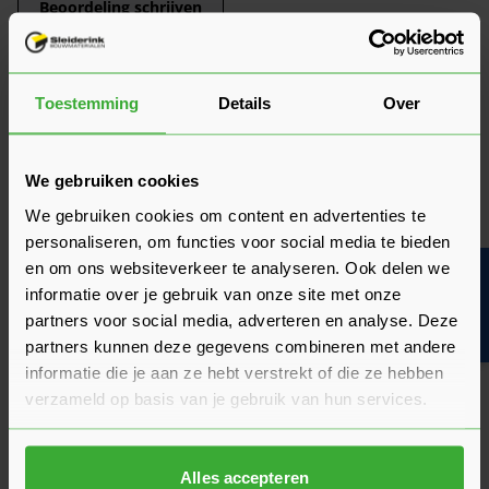
Beoordeling schrijven
Veelgestelde vragen
Hier vind je antwoorden op de meest gestelde vragen over dit
Toestemming
Details
Over
product. We hebben de belangrijkste onderwerpen alvast
voor je op een rij gezet zodat je snel verder kunt.
Kun je het antwoord op jouw vraag niet vinden? Neem dan
gerust contact op met een van onze experts we helpen je
We gebruiken cookies
graag verder!
We gebruiken cookies om content en advertenties te
Stel je vraag
personaliseren, om functies voor social media te bieden
en om ons websiteverkeer te analyseren. Ook delen we
Bouwvakinfo
informatie over je gebruik van onze site met onze
partners voor social media, adverteren en analyse. Deze
Heeft het zin om een offerte aan te vragen?
partners kunnen deze gegevens combineren met andere
informatie die je aan ze hebt verstrekt of die ze hebben
verzameld op basis van je gebruik van hun services.
Wat is de actuele levertijd?
Media
Alles accepteren