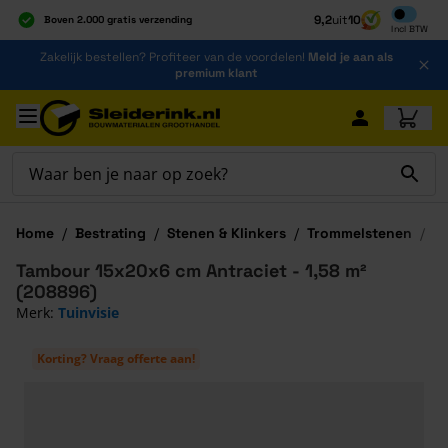
Inclusief b
9,2
uit
10
Boven 2.000 gratis verzending
Incl
BTW
Al 40 jaar dé specialist
Ga naar de inhoud
Zakelijk bestellen? Profiteer van de voordelen!
Meld je aan als
Alles onder één dak
premium klant
Ga naar hoofdinhoud
Home
/
Bestrating
/
Stenen & Klinkers
/
Trommelstenen
/
T
Tambour 15x20x6 cm Antraciet - 1,58 m²
(208896)
Merk:
Tuinvisie
Korting? Vraag offerte aan!