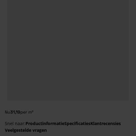
Nu
31,19
per m²
Snel naar:
Productinformatie
Specificaties
Klantrecensies
Veelgestelde vragen