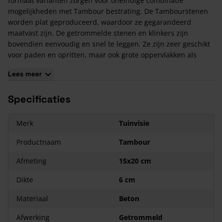
formaat varianten zorgen voor oneindige combinatie
mogelijkheden met Tambour bestrating. De Tambourstenen
worden plat geproduceerd, waardoor ze gegarandeerd
maatvast zijn. De getrommelde stenen en klinkers zijn
bovendien eenvoudig en snel te leggen. Ze zijn zeer geschikt
voor paden en opritten, maar ook grote oppervlakken als
pleinen zijn geen enkel probleem voor deze robuuste
Lees meer
bestrating steen.
Extra informatie bij de aanschaf van Tambour 15x20x6
Specificaties
cm
Tambour bestrating in de maat 15x20 is verpakt in pakketten
Merk
Tuinvisie
van 312 stuks per pakket (9,46 m²) en weegt 4 kg per stuk.
Productnaam
Tambour
Aandachtspunten
Afmeting
15x20 cm
De kleur van betonproducten zal na verloop van tijd in meer
of mindere mate wat valer worden. Hierdoor zullen eventuele
Dikte
6 cm
kleurnuances wat naar elkaar toe trekken.
Betonproducten zijn gevoelig voor
kalkuitbloei
. Lees in ons
Materiaal
Beton
blog meer over
kalkuitbloei
.
Afwerking
Getrommeld
Fabrikanten van (sier-)bestrating houden altijd rekening met