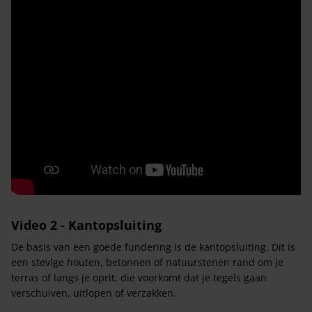
Video 2 - Kantopsluiting
De basis van een goede fundering is de kantopsluiting. Dit is
een stevige houten, betonnen of natuurstenen rand om je
terras of langs je oprit, die voorkomt dat je tegels gaan
verschuiven, uitlopen of verzakken.