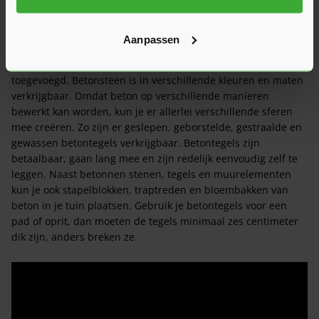
Video 1 - Betonstenen
Aanpassen
Betonsteen is een steensoort gemaakt van cement, zand en
water. Vaak is er nog een natuurlijke kleurstof aan
toegevoegd. Betonsteen is in verschillende kleuren en maten
verkrijgbaar. Omdat beton op verschillende manieren
bewerkt kan worden, kun je er allerlei verschillende sferen
mee creëren. Zo zijn er geslepen, geborstelde, gestraalde en
gewassen betontegels verkrijgbaar. Betontegels zijn
betaalbaar, gaan lang mee en zijn redelijk eenvoudig zelf te
leggen. Naast betonnen stenen, tegels en muurelementen
kun je ook stapelblokken, traptreden en bloembakken van
beton in je tuin plaatsen. Gebruik je betontegels voor een
pad of oprit, dan moeten de tegels minimaal zes centimeter
dik zijn, anders breken ze.