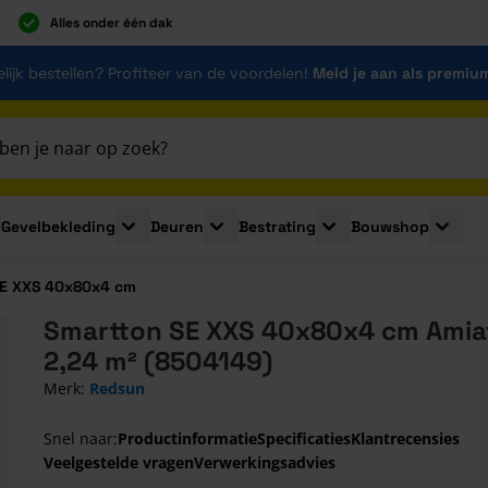
Alles onder één dak
lijk bestellen? Profiteer van de voordelen!
Meld je aan als premiu
Gevelbekleding
Deuren
Bestrating
Bouwshop
for Plaatmaterialen
le submenu for Isolatie
Toggle submenu for Gevelbekleding
Toggle submenu for Deuren
Toggle submenu for Be
Toggle 
SE XXS 40x80x4 cm
Smartton SE XXS 40x80x4 cm Amiat
2,24 m² (8504149)
Merk:
Redsun
Snel naar:
Productinformatie
Specificaties
Klantrecensies
Veelgestelde vragen
Verwerkingsadvies