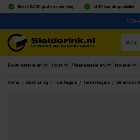
Boven 2.000 gratis verzending
Al 40 jaar dé specialist
Ga naar de inhoud
Zake
Ga naar hoofdinhoud
Bouwmaterialen
Hout
Plaatmaterialen
Isolatie
Toggle submenu for Bouwmaterialen
Toggle submenu for Hout
Toggle submenu 
Togg
Home
/
Bestrating
/
Tuintegels
/
Terrastegels
/
Smartton 