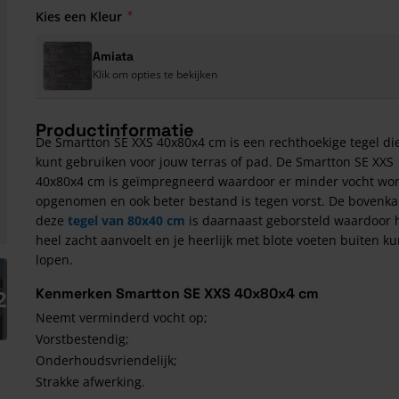
Kies een Kleur
Amiata
Klik om opties te bekijken
Productinformatie
De Smartton SE XXS 40x80x4 cm is een rechthoekige tegel die
kunt gebruiken voor jouw terras of pad. De Smartton SE XXS
40x80x4 cm is geïmpregneerd waardoor er minder vocht wo
opgenomen en ook beter bestand is tegen vorst. De bovenka
deze
tegel van 80x40 cm
is daarnaast geborsteld waardoor h
heel zacht aanvoelt en je heerlijk met blote voeten buiten ku
lopen.
arger image
2
Kenmerken Smartton SE XXS 40x80x4 cm
Neemt verminderd vocht op;
Vorstbestendig;
Onderhoudsvriendelijk;
Strakke afwerking.