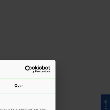
Over
 media te bieden en om ons