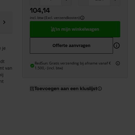
104,14
incl. btw (Excl. verzendkosten)
In mijn winkelwagen
Offerte aanvragen
 je
rdt
RedSun: Gratis verzending bij afname vanaf €
nt van
1.500,- (incl. btw)
ij
nt
Toevoegen aan een kluslijst