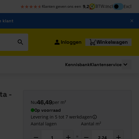
★★★★★
★★★★★
Inclusief bt
9,2
BTW:
Incl
Excl
Klanten geven ons een
m klant
Inloggen
Winkelwagen
Kennisbank
Klantenservice
strating
submenu for Bouwshop
Toggle 
a -
46,49
Nu
per m²
Op voorraad
Levering in 5 tot 7 werkdagen
Aantal lagen
Aantal m²
=