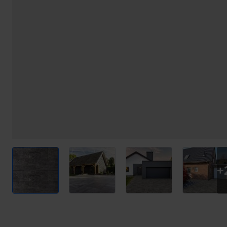
View larger image
View larger image
View larger image
View l
+