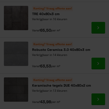
Navigeren door de elementen van de carrousel is mogelijk met de ta
Druk om carrousel over te slaan
Druk op om naar carrouselnavigatie te gaan
Korting? Vraag offerte aan!
TRE 40x80x3 cm
Verkrijgbaar in 16 kleuren
Ga naa
65,50
Vanaf
per m²
Korting? Vraag offerte aan!
Robusto Ceramica 3.0 40x80x3 cm
Verkrijgbaar in 14 kleuren
Ga naa
63,53
Vanaf
per m²
Korting? Vraag offerte aan!
Keramische tegels DUE 40x80x2 cm
Verkrijgbaar in 13 kleuren
Ga naa
43,98
Vanaf
per m²