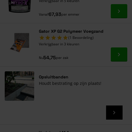
Verkrijgbaar in 5 kleuren
Ga naa
67,93
Vanaf
per emmer
Gator XP G2 Polymeer Voegzand
(1 Beoordeling)
Verkrijgbaar in 3 kleuren
Ga naa
54,75
Nu
per zak
Opsluitbanden
Houdt bestrating op zijn plaats!