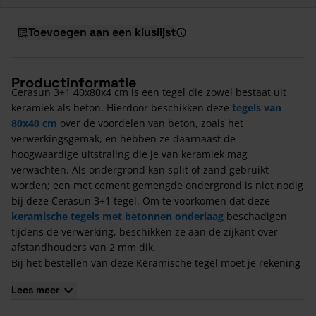
Toevoegen aan een kluslijst
Productinformatie
Cerasun 3+1 40x80x4 cm is een tegel die zowel bestaat uit
keramiek als beton. Hierdoor beschikken deze
tegels van
80x40 cm
over de voordelen van beton, zoals het
verwerkingsgemak, en hebben ze daarnaast de
hoogwaardige uitstraling die je van keramiek mag
verwachten. Als ondergrond kan split of zand gebruikt
worden; een met cement gemengde ondergrond is niet nodig
bij deze Cerasun 3+1 tegel. Om te voorkomen dat deze
keramische tegels met betonnen onderlaag
beschadigen
tijdens de verwerking, beschikken ze aan de zijkant over
afstandhouders van 2 mm dik.
Bij het bestellen van deze Keramische tegel moet je rekening
houden met een zogenoemd ‘zaagverlies’. Wij raden zeker
Lees meer
aan om 6 tot 12% meer tegels te bestellen. Lees hier meer
over in ons
verwerkingsadvies
.