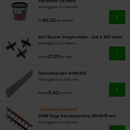
Varistone LM Aqua
Verkrijgbaar in 4 kleuren
Ga naa
66,30
Nu
per emmer
Vari Spacer Voegkruisjes - Zak à 100 stuks
Verkrijgbaar in 2 diktes
Ga naa
21,70
Vanaf
per zak
Opsluitbanden 5x15x100
Verkrijgbaar in 2 kleuren
Ga naa
3,40
Vanaf
per stuk
Flexibele tuinborder!
CORE Edge Kantopsluiting 65x1075 mm
Verkrijgbaar in 2 kleuren