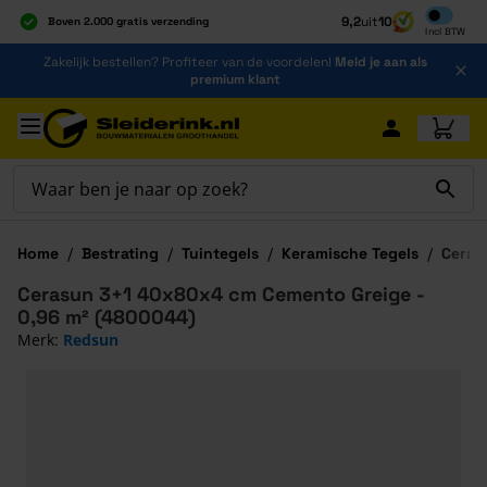
Inclusief b
9,2
uit
10
Boven 2.000 gratis verzending
Incl
BTW
Al 40 jaar dé specialist
Ga naar de inhoud
Zakelijk bestellen? Profiteer van de voordelen!
Meld je aan als
Alles onder één dak
premium klant
Ga naar hoofdinhoud
Home
/
Bestrating
/
Tuintegels
/
Keramische Tegels
/
Ceras
Cerasun 3+1 40x80x4 cm Cemento Greige -
0,96 m² (4800044)
Merk:
Redsun