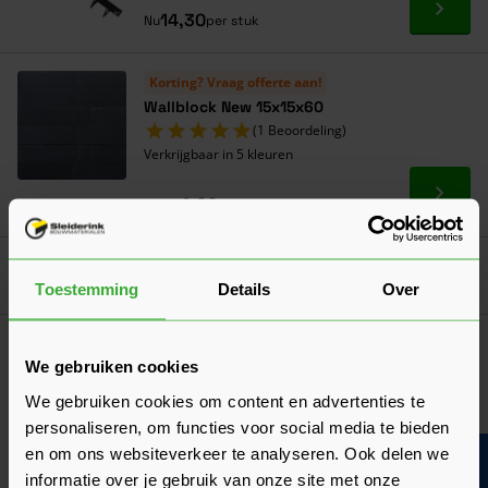
Ga naa
14,30
Nu
per stuk
Korting? Vraag offerte aan!
Wallblock New 15x15x60
(1 Beoordeling)
Verkrijgbaar in 5 kleuren
Ga naa
4,69
Vanaf
per stuk
Goed voorbereid aan de slag
Toestemming
Details
Over
Algemeen
Hoeveel bestrating per m² heb je nodig?
We gebruiken cookies
Wij leggen je eenvoudig uit hoe je zelf berekent hoeveel
We gebruiken cookies om content en advertenties te
tegels of klinkers je nodig hebt per m2!
personaliseren, om functies voor social media te bieden
Laatst gewijzigd: Maart 2026
en om ons websiteverkeer te analyseren. Ook delen we
Lees 
Leestijd: 1 minuut
informatie over je gebruik van onze site met onze