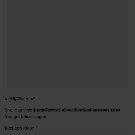
Nu
75,49
per m²
Snel naar:
Productinformatie
Specificaties
Klantrecensies
Veelgestelde vragen
Kies een Kleur