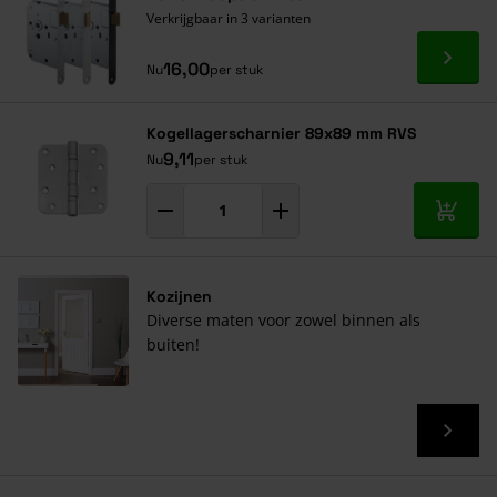
Verkrijgbaar in 3 varianten
Ga naa
16,00
Nu
per stuk
Kogellagerscharnier 89x89 mm RVS
9,11
Nu
per stuk
In mij
Kozijnen
Diverse maten voor zowel binnen als
buiten!