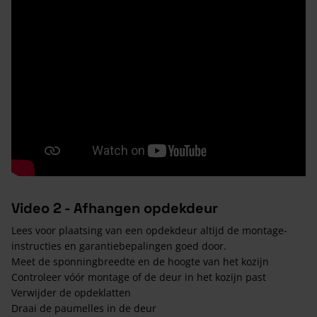
Video 2 - Afhangen opdekdeur
Lees voor plaatsing van een opdekdeur altijd de montage-
instructies en garantiebepalingen goed door.
Meet de sponningbreedte en de hoogte van het kozijn
Controleer vóór montage of de deur in het kozijn past
Verwijder de opdeklatten
Draai de paumelles in de deur