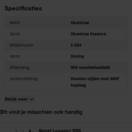
en voorplaatboring
Specificaties
Op deze deur zit zeven jaar garantie
Merk
Skantrae
Serie
Skantrae Essence
Modelnaam
E 034
Vorm
Stomp
Afwerking
Wit voorbehandeld
Samenstelling
Houten stijlen met MDF
toplaag
Bekijk meer
Dit vind je misschien ook handig
Navigeren door de elementen van de carrousel is mogelijk met de ta
Druk om carrousel over te slaan
Druk op om naar carrouselnavigatie te gaan
Nemef Loopslot 1255