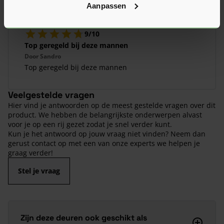
Aanpassen
9/10
Top geregeld bij deze mannen
Door
Sandro
Top geregeld bij deze mannen
Veelgestelde vragen
Hier vind je antwoorden op de meest gestelde vragen over dit
product. We hebben de belangrijkste onderwerpen alvast
voor je op een rij gezet zodat je snel verder kunt.
Kun je het antwoord op jouw vraag niet vinden? Neem dan
gerust contact op met een van onze experts we helpen je
graag verder!
Stel je vraag
Zijn deze deuren ook geschikt als