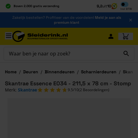
Inclusief b
9,2
uit
10
Boven 2.000 gratis verzending
Incl
BTW
Al 40 jaar dé specialist
Ga naar de inhoud
Zakelijk bestellen? Profiteer van de voordelen!
Meld je aan als
Alles onder één dak
premium klant
Ga naar hoofdinhoud
Home
/
Deuren
/
Binnendeuren
/
Scharnierdeuren
/
Skantr
Skantrae Essence E034 - 211,5 x 78 cm - Stomp
Merk:
Skantrae
9.5/10
(2 Beoordelingen)