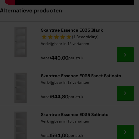
Alternatieve producten
Navigeren door de elementen van de carrousel is mogelijk met de ta
Druk om carrousel over te slaan
Druk op om naar carrouselnavigatie te gaan
Skantrae Essence E035 Blank
(1 Beoordeling)
Verkrijgbaar in 15 varianten
Ga naa
440,00
Vanaf
per stuk
Skantrae Essence E035 Facet Satinato
Verkrijgbaar in 13 varianten
Ga naa
644,80
Vanaf
per stuk
Skantrae Essence E035 Satinato
Verkrijgbaar in 15 varianten
Ga naa
564,00
Vanaf
per stuk