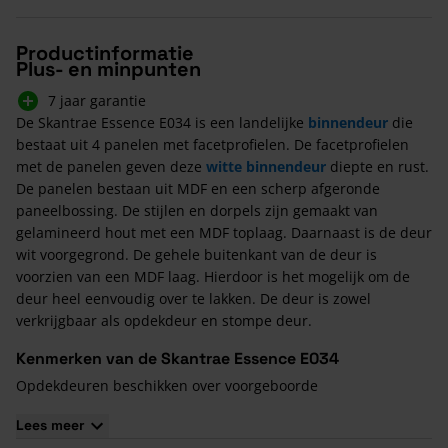
Productinformatie
Plus- en minpunten
7 jaar garantie
De Skantrae Essence E034 is een landelijke
binnendeur
die
bestaat uit 4 panelen met facetprofielen. De facetprofielen
met de panelen geven deze
witte binnendeur
diepte en rust.
De panelen bestaan uit MDF en een scherp afgeronde
paneelbossing. De stijlen en dorpels zijn gemaakt van
gelamineerd hout met een MDF toplaag. Daarnaast is de deur
wit voorgegrond. De gehele buitenkant van de deur is
voorzien van een MDF laag. Hierdoor is het mogelijk om de
deur heel eenvoudig over te lakken. De deur is zowel
verkrijgbaar als opdekdeur en stompe deur.
Kenmerken van de Skantrae Essence E034
Opdekdeuren beschikken over voorgeboorde
paumelleboringen
Lees meer
Alle deuren hebben voorgeboorde Nemef 1200/1300 slotgat