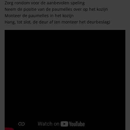
Zorg rondom voor de aanbevolen speling
Neem de positie van de paumelles over op het kozijn
Monteer de paumelles in het kozijn
Hang, tot slot, de deur af (en monteer het deurbeslag)