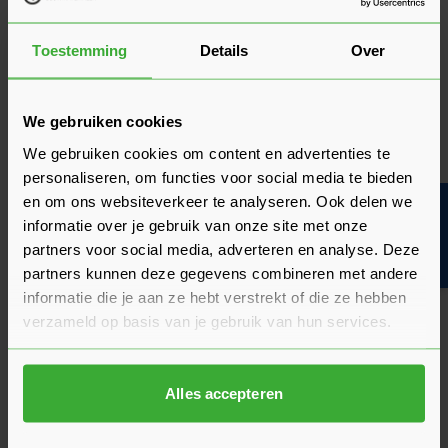
9.5/10
(2 Beoordelingen)
Toestemming
Details
Over
Beoordelingen
5
2 beoordelingen
We gebruiken cookies
sterren
4
We gebruiken cookies om content en advertenties te
0 beoordelingen
sterren
personaliseren, om functies voor social media te bieden
3
en om ons websiteverkeer te analyseren. Ook delen we
Bouwvakinfo
0 beoordelingen
sterren
informatie over je gebruik van onze site met onze
2
partners voor social media, adverteren en analyse. Deze
0 beoordelingen
sterren
partners kunnen deze gegevens combineren met andere
1 ster
0 beoordelingen
informatie die je aan ze hebt verstrekt of die ze hebben
verzameld op basis van je gebruik van hun services.
Beoordeling schrijven
Alles accepteren