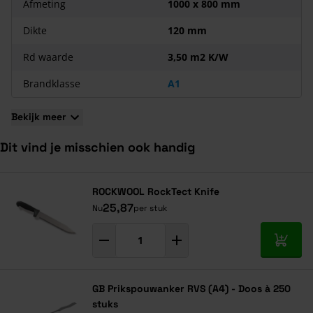
Afmeting
1000 x 800 mm
Niet brandbaar
Geen valse spouw, sluit goed aan op het binnenspouwblad;
Dikte
120 mm
Geen matraseffect door harde voorzijde;
Rd waarde
3,50 m2 K/W
Gemakkelijk en snel te verwerken;
Waterafstotend;
Brandklasse
A1
Sterk geluidabsorberend (verhoogt de
geluidsisolatie
);
Geen naadvorming tussen de platen, dus geen
Bekijk meer
warmteverlies.
Dit vind je misschien ook handig
Navigeren door de elementen van de carrousel is mogelijk met de ta
Druk om carrousel over te slaan
Druk op om naar carrouselnavigatie te gaan
ROCKWOOL RockTect Knife
25,87
Nu
per stuk
In mij
GB Prikspouwanker RVS (A4) - Doos à 250
stuks