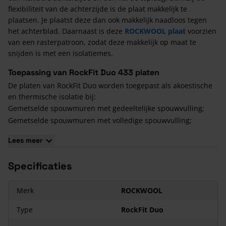
flexibiliteit van de achterzijde is de plaat makkelijk te
plaatsen. Je plaatst deze dan ook makkelijk naadloos tegen
het achterblad. Daarnaast is deze
ROCKWOOL plaat
voorzien
van een rasterpatroon, zodat deze makkelijk op maat te
snijden is met een isolatiemes.
Toepassing van RockFit Duo 433 platen
De platen van RockFit Duo worden toegepast als akoestische
en thermische isolatie bij:
Gemetselde spouwmuren met gedeeltelijke spouwvulling;
Gemetselde spouwmuren met volledige spouwvulling;
Vliesgevels met open of gesloten voegen.
Lees meer
Voordelen van RockFit Duo
Specificaties
Steenwol
wordt gebruikt voor verschillende isolatie
oplossingen vanwege zijn uitstekende thermische
eigenschappen. Er vindt ook geen thermische veroudering
Merk
ROCKWOOL
plaats, waardoor je de totale levensduur van een gebouw
Type
RockFit Duo
verzekerd bent van constant goede isolerende prestaties.
Daarnaast kent Rocktfit Duo nog een aantal grote voordelen: