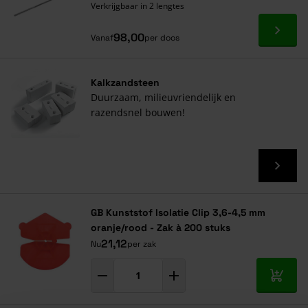
Verkrijgbaar in 2 lengtes
Ga naa
98,00
Vanaf
per doos
Kalkzandsteen
Duurzaam, milieuvriendelijk en
razendsnel bouwen!
GB Kunststof Isolatie Clip 3,6-4,5 mm
oranje/rood - Zak à 200 stuks
21,12
Nu
per zak
In mij