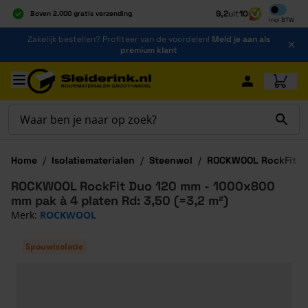
Inclusief b
9,2
uit
10
Boven 2.000 gratis verzending
Incl
BTW
Al 40 jaar dé specialist
Ga naar de inhoud
Zakelijk bestellen? Profiteer van de voordelen!
Meld je aan als
Alles onder één dak
premium klant
Ga naar hoofdinhoud
Home
/
Isolatiematerialen
/
Steenwol
/
ROCKWOOL RockFit D
ROCKWOOL RockFit Duo 120 mm - 1000x800
mm pak à 4 platen Rd: 3,50 (=3,2 m²)
Merk:
ROCKWOOL
Spouwisolatie