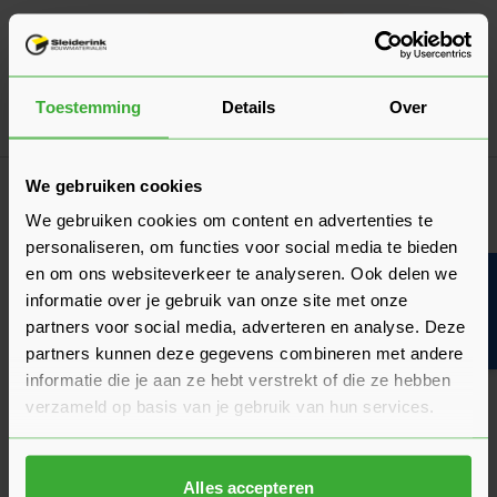
Dé oplossing bij slecht weer!
Afdekzeil
Verkrijgbaar in 7 afmetingen
Toestemming
Details
Over
Ga naa
7,17
Vanaf
per stuk
Klantrecensies
We gebruiken cookies
Hier lees je de ervaringen van andere klanten met dit
We gebruiken cookies om content en advertenties te
product. Hun feedback helpt je om een goed beeld te krijgen
personaliseren, om functies voor social media te bieden
van de kwaliteit en het gebruiksgemak.
en om ons websiteverkeer te analyseren. Ook delen we
Bouwvakinfo
informatie over je gebruik van onze site met onze
Heb je zelf ervaring met dit product? Laat dan vooral een
partners voor social media, adverteren en analyse. Deze
review achter, zo help je anderen met jouw mening en
partners kunnen deze gegevens combineren met andere
dragen we samen bij aan een nog beter aanbod.
informatie die je aan ze hebt verstrekt of die ze hebben
Beoordeling schrijven
verzameld op basis van je gebruik van hun services.
Veelgestelde vragen
Hier vind je antwoorden op de meest gestelde vragen over dit
Alles accepteren