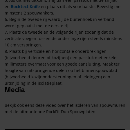
5. Als dit niet uitkomt, snij dan een passtuk met de snijlat
en
Rocktect Knife
en plaats dit als voorlaatste. Bevestig met
minstens 2 spouwankers.
​6. Begin de tweede rij waarbij de buitenhoek in verband
wordt geplaatst met de eerste rij.
7. Plaats de tweede en de volgende rijen zodanig dat de
verticale voegen tussen de onderlinge rijen steeds minstens
10 cm verspringen.
8. Plaats bij verticale en horizontale onderbrekingen
(bijvoorbeeld deuren of kozijnen) een passtuk met enkele
millimeters overmaat voor een goede aansluiting. Maak ter
hoogte van uitspringende delen op het binnenspouwblad
(bijvoorbeeld kozijnondersteuningen of leidingen) een
uitsnijding in de isolatieplaat.
Media
Bekijk ook eens deze video over het isoleren van spouwmuren
met de uitmuntende RockFit Duo Spouwplaten.