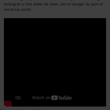
belangrijk is: hoe dikker de steen, des te steviger de oprit of
het terras wordt.