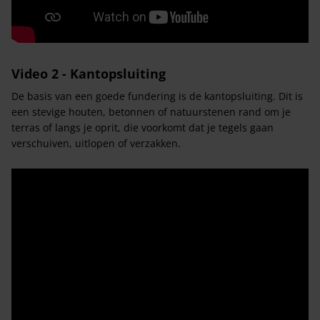
Video 2 - Kantopsluiting
De basis van een goede fundering is de kantopsluiting. Dit is
een stevige houten, betonnen of natuurstenen rand om je
terras of langs je oprit, die voorkomt dat je tegels gaan
verschuiven, uitlopen of verzakken.