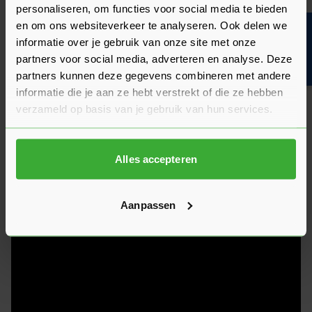
betaalbaar, gaan lang mee en zijn redelijk eenvoudig zelf te
personaliseren, om functies voor social media te bieden
leggen. Naast betonnen stenen, tegels en muurelementen
en om ons websiteverkeer te analyseren. Ook delen we
Bouwvakinfo
kun je ook stapelblokken, traptreden en bloembakken van
informatie over je gebruik van onze site met onze
beton in je tuin plaatsen. Gebruik je betontegels voor een
partners voor social media, adverteren en analyse. Deze
pad of oprit, dan moeten de tegels minimaal zes centimeter
partners kunnen deze gegevens combineren met andere
dik zijn, anders breken ze.
informatie die je aan ze hebt verstrekt of die ze hebben
verzameld op basis van je gebruik van hun services.
Alles accepteren
Aanpassen