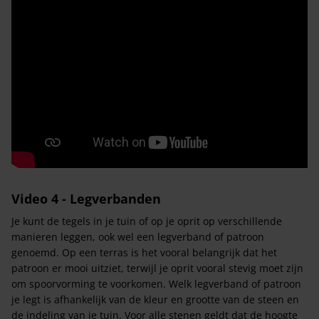
Video 4 - Legverbanden
Je kunt de tegels in je tuin of op je oprit op verschillende
manieren leggen, ook wel een legverband of patroon
genoemd. Op een terras is het vooral belangrijk dat het
patroon er mooi uitziet, terwijl je oprit vooral stevig moet zijn
om spoorvorming te voorkomen. Welk legverband of patroon
je legt is afhankelijk van de kleur en grootte van de steen en
de indeling van je tuin. Voor alle stenen geldt dat de hoogte