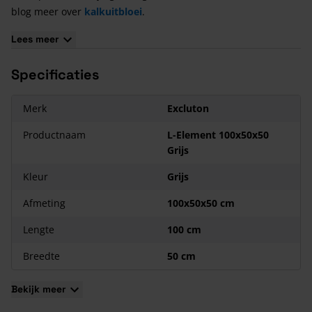
blog meer over
kalkuitbloei
.
Fabrikanten van (sier-)bestrating houden altijd rekening met
Lees meer
een zekere maattolerantie. Dit betekent dat een gekochte
steen enkele millimeters dikker, dunner, groter of kleiner kan
Specificaties
uitvallen.
Merk
Excluton
Productnaam
L-Element 100x50x50
Grijs
Kleur
Grijs
Afmeting
100x50x50 cm
Lengte
100 cm
Breedte
50 cm
Bekijk meer