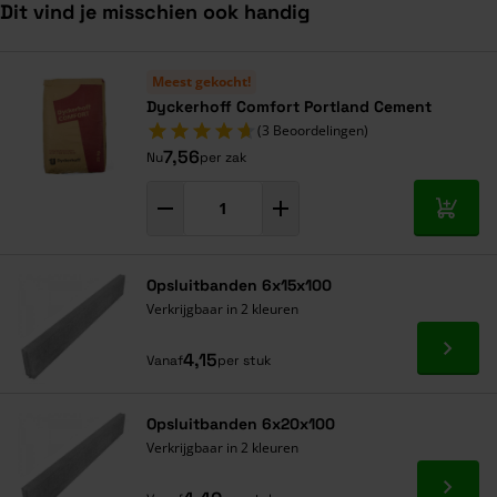
Dit vind je misschien ook handig
Navigeren door de elementen van de carrousel is mogelijk met de ta
Druk om carrousel over te slaan
Druk op om naar carrouselnavigatie te gaan
Meest gekocht!
Dyckerhoff Comfort Portland Cement
(3 Beoordelingen)
7,56
Nu
per zak
In mij
Opsluitbanden 6x15x100
Verkrijgbaar in 2 kleuren
Ga naa
4,15
Vanaf
per stuk
Opsluitbanden 6x20x100
Verkrijgbaar in 2 kleuren
Ga naa