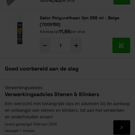
4,40
Vanaf
per stuk
Gator Polyurethaan lijm 296 ml - Beige
(7009155)
11,88
Adviesprijs
per stuk
In mij
Goed voorbereid aan de slag
Verwerkingsadvies
Verwerkingsadvies Stenen & Klinkers
Een overzicht met belangrijke tips en adviezen bij de aankoop
en ontvangst van stenen en klinkers, tot aan het verwerken
en onderhouden ervan!
Laatst gewijzigd: Februari 2026
Lees 
Leestijd: 1 minuut