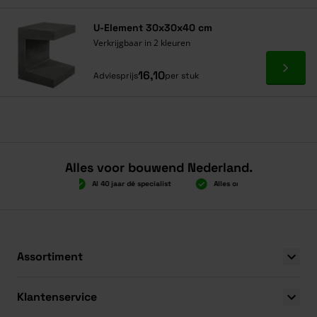
U-Element 30x30x40 cm
Verkrijgbaar in 2 kleuren
Ga naa
16,10
Adviesprijs
per stuk
Alles voor bouwend Nederland.
Boven 2.000 gratis verzending
Al 40 jaar dé speciali
Boven 2.000 gratis verzending
Al 40 jaar dé speciali
Assortiment
Klantenservice