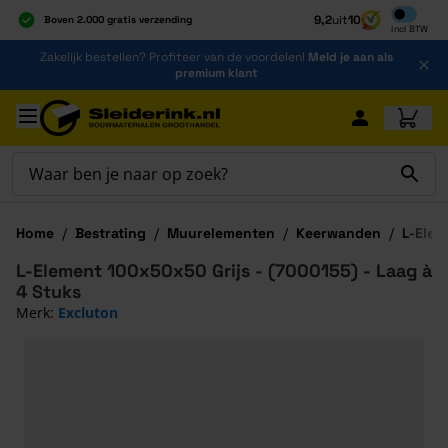
Inclusief b
9,2
uit
10
Boven 2.000 gratis verzending
Incl
BTW
Al 40 jaar dé specialist
Ga naar de inhoud
Zakelijk bestellen? Profiteer van de voordelen!
Meld je aan als
Alles onder één dak
premium klant
Ga naar hoofdinhoud
Home
/
Bestrating
/
Muurelementen
/
Keerwanden
/
L-Ele
L-Element 100x50x50 Grijs - (7000155) - Laag à
4 Stuks
Merk:
Excluton