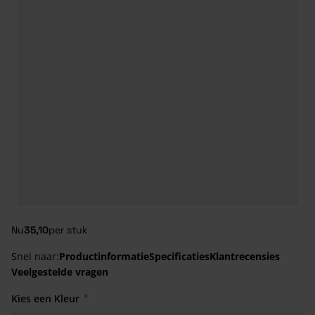
Nu
35,10
per stuk
Snel naar:
Productinformatie
Specificaties
Klantrecensies
Veelgestelde vragen
Kies een Kleur