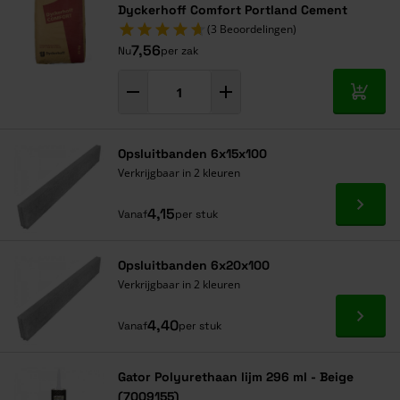
Dyckerhoff Comfort Portland Cement
(3 Beoordelingen)
7,56
Nu
per zak
In mij
Opsluitbanden 6x15x100
Verkrijgbaar in 2 kleuren
Ga naa
4,15
Vanaf
per stuk
Opsluitbanden 6x20x100
Verkrijgbaar in 2 kleuren
Ga naa
4,40
Vanaf
per stuk
Gator Polyurethaan lijm 296 ml - Beige
(7009155)