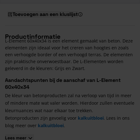
Toevoegen aan een kluslijst
Productinformatie
L-Element 60x40x34 is een element gemaakt van beton. Deze
elementen zijn ideaal voor het creren van hoogtes en zoals
een verhoogde border of een verhoogd terras. De elementen
zijn praktische onverwoestbaar. De L-Elementen worden
geleverd in de kleuren: Grijs en Zwart.
Aandachtspunten bij de aanschaf van L-Element
60x40x34
De kleur van betonproducten zal na verloop van tijd in meer
of mindere mate wat valer worden. Hierdoor zullen eventuele
kleurnuances wat naar elkaar toe trekken.
Betonproducten zijn gevoelig voor
kalkuitbloei
. Lees in ons
blog meer over
kalkuitbloei
.
Fabrikanten van (sier-)bestrating houden altijd rekening met
Lees meer