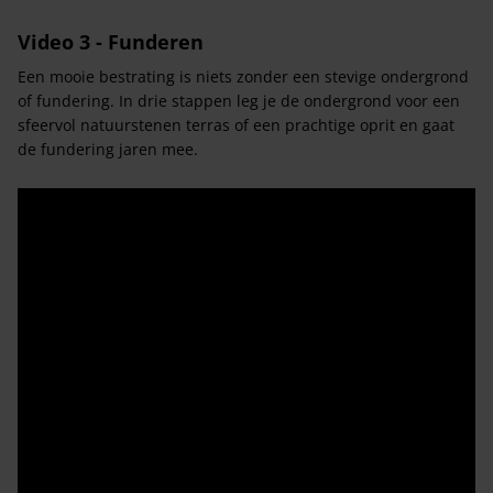
Video 3 - Funderen
Een mooie bestrating is niets zonder een stevige ondergrond
of fundering. In drie stappen leg je de ondergrond voor een
sfeervol natuurstenen terras of een prachtige oprit en gaat
de fundering jaren mee.