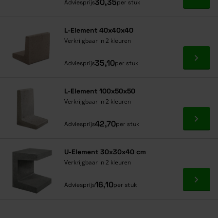
Ga naa
30,35
Adviesprijs
per stuk
L-Element 40x40x40
Verkrijgbaar in 2 kleuren
Ga naa
35,10
Adviesprijs
per stuk
L-Element 100x50x50
Verkrijgbaar in 2 kleuren
Ga naa
42,70
Adviesprijs
per stuk
U-Element 30x30x40 cm
Verkrijgbaar in 2 kleuren
Ga naa
16,10
Adviesprijs
per stuk