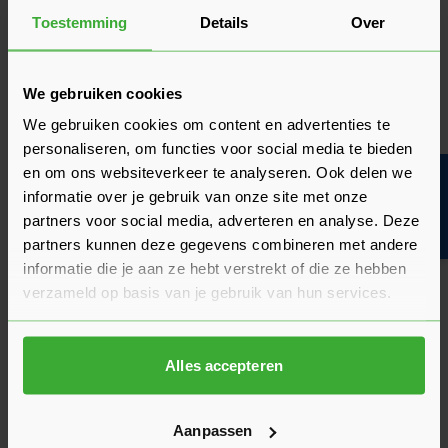
Wat is de actuele levertijd?
Toestemming
Details
Over
Media
We gebruiken cookies
Video 1 - Betonstenen
We gebruiken cookies om content en advertenties te
Betonsteen is een steensoort gemaakt van cement, zand en
personaliseren, om functies voor social media te bieden
water. Vaak is er nog een natuurlijke kleurstof aan
en om ons websiteverkeer te analyseren. Ook delen we
Bouwvakinfo
toegevoegd. Betonsteen is in verschillende kleuren en maten
informatie over je gebruik van onze site met onze
verkrijgbaar. Omdat beton op verschillende manieren
partners voor social media, adverteren en analyse. Deze
bewerkt kan worden, kun je er allerlei verschillende sferen
partners kunnen deze gegevens combineren met andere
mee creëren. Zo zijn er geslepen, geborstelde, gestraalde en
informatie die je aan ze hebt verstrekt of die ze hebben
gewassen betontegels verkrijgbaar. Betontegels zijn
verzameld op basis van je gebruik van hun services.
betaalbaar, gaan lang mee en zijn redelijk eenvoudig zelf te
leggen. Naast betonnen stenen, tegels en muurelementen
kun je ook stapelblokken, traptreden en bloembakken van
beton in je tuin plaatsen. Gebruik je betontegels voor een
Alles accepteren
pad of oprit, dan moeten de tegels minimaal zes centimeter
dik zijn, anders breken ze.
Aanpassen