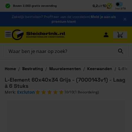
Inclusief b
9,2
uit
10
Boven 2.000 gratis verzending
Incl
BTW
Al 40 jaar dé specialist
Ga naar de inhoud
Zakelijk bestellen? Profiteer van de voordelen!
Meld je aan als
Alles onder één dak
premium klant
Ga naar hoofdinhoud
Home
/
Bestrating
/
Muurelementen
/
Keerwanden
/
L-Ele
L-Element 60x40x34 Grijs - (7000143v1) - Laag
à 6 Stuks
Merk:
Excluton
10/10
(1 Beoordeling)