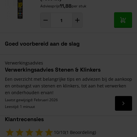
11,88
Adviesprijs
per stuk
In mij
Goed voorbereid aan de slag
Verwerkingsadvies
Verwerkingsadvies Stenen & Klinkers
Een overzicht met belangrijke tips en adviezen bij de aankoop
en ontvangst van stenen en klinkers, tot aan het verwerken
en onderhouden ervan!
Laatst gewijzigd: Februari 2026
Lees 
Leestijd: 1 minuut
Klantrecensies
10/10
(1 Beoordeling)