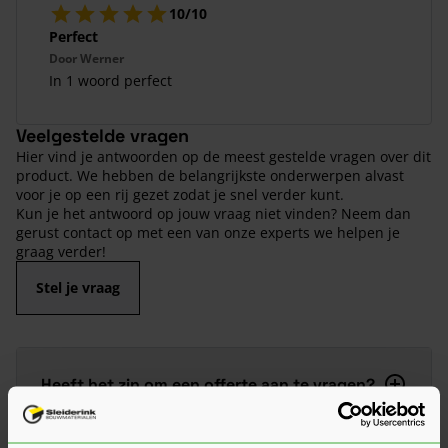
10/10
Perfect
Door
Werner
In 1 woord perfect
Veelgestelde vragen
Hier vind je antwoorden op de meest gestelde vragen over dit
product. We hebben de belangrijkste onderwerpen alvast
voor je op een rij gezet zodat je snel verder kunt.
Kun je het antwoord op jouw vraag niet vinden? Neem dan
gerust contact op met een van onze experts we helpen je
graag verder!
Stel je vraag
Heeft het zin om een offerte aan te vragen?