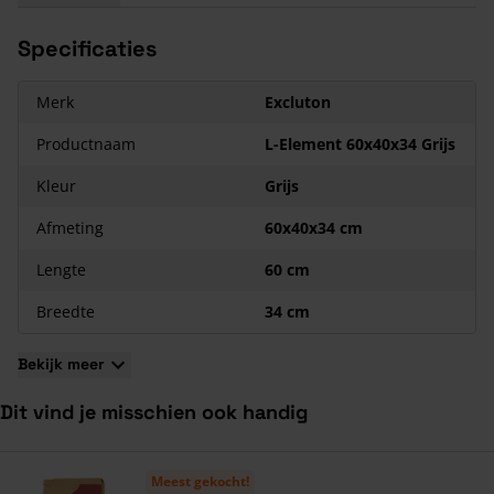
een zekere maattolerantie. Dit betekent dat een gekochte
steen enkele millimeters dikker, dunner, groter of kleiner kan
Specificaties
uitvallen.
Merk
Excluton
Productnaam
L-Element 60x40x34 Grijs
Kleur
Grijs
Afmeting
60x40x34 cm
Lengte
60 cm
Breedte
34 cm
Bekijk meer
Dit vind je misschien ook handig
Navigeren door de elementen van de carrousel is mogelijk met de ta
Druk om carrousel over te slaan
Druk op om naar carrouselnavigatie te gaan
Meest gekocht!